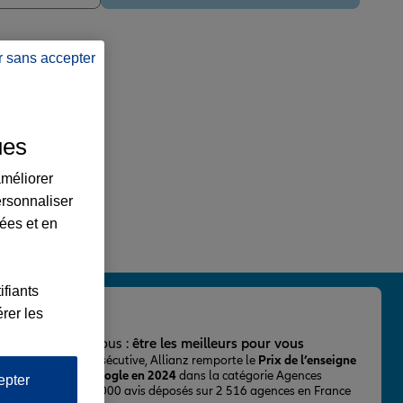
r sans accepter
ues
améliorer
ersonnaliser
lées et en
ifiants
rer les
important pour nous :
être les meilleurs pour vous
ur la 2ème fois consécutive, Allianz remporte le
Prix de l’enseigne
 mieux notée sur Google en 2024
dans la catégorie Agences
epter
Assurance, avec 43 000 avis déposés sur 2 516 agences en France