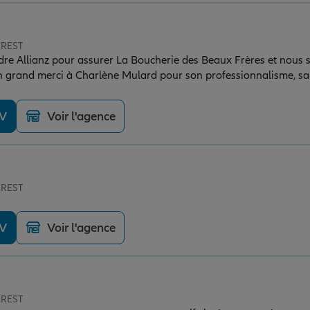
CREST
très satisfaits
n grand merci à Charlène Mulard pour son professionnalisme, sa 
e notre dossier. Un accompagnement clair, efficace et très agréabl
DV
Voir l'agence
CREST
DV
Voir l'agence
CREST