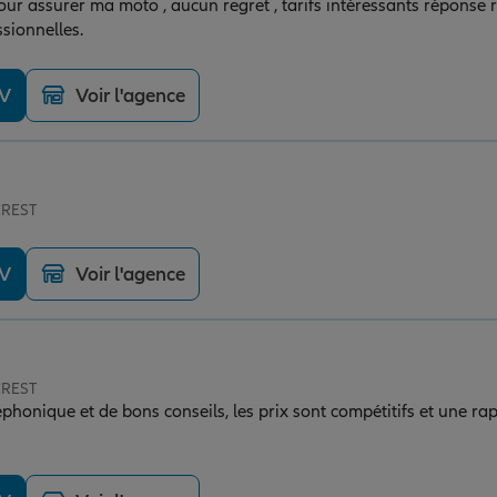
our assurer ma moto , aucun regret , tarifs intéressants réponse 
sionnelles.
DV
Voir l'agence
CREST
DV
Voir l'agence
CREST
éphonique et de bons conseils, les prix sont compétitifs et une rap