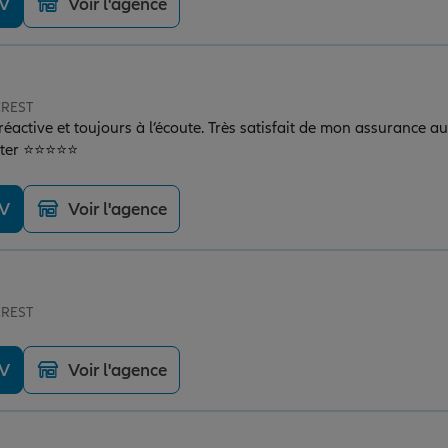
DV
Voir l'agence
CREST
réactive et toujours à l’écoute. Très satisfait de mon assurance au
iter ⭐⭐⭐⭐⭐
DV
Voir l'agence
CREST
DV
Voir l'agence