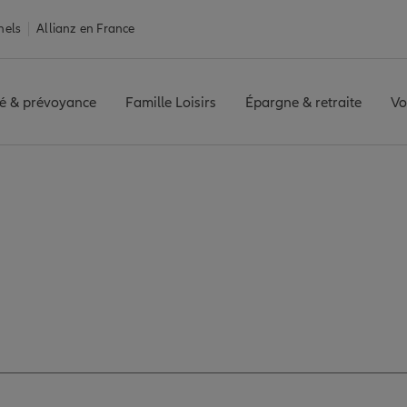
nels
Allianz en France
é & prévoyance
Famille Loisirs
Épargne & retraite
Vo
 agence CREST
ez les avis de l'agen