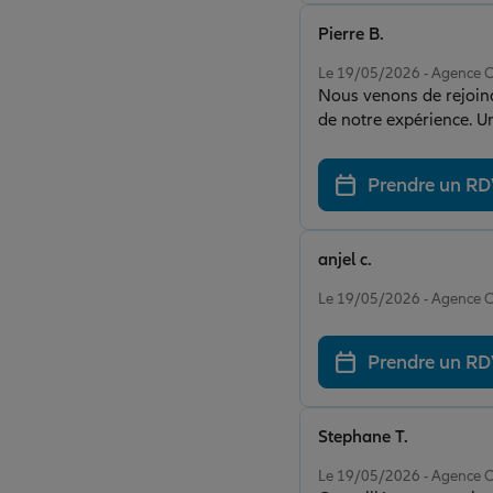
Pierre B.
Note de 5 sur 5
Le 19/05/2026 - Agence 
Nous venons de rejoindre Allianz￼ pour assurer La Boucherie des Beaux Frères et nous sommes 
de notre expérience. U
sérieux dans le suivi d
Prendre un R
anjel c.
Note de 5 sur 5
Le 19/05/2026 - Agence 
Prendre un R
Stephane T.
Note de 5 sur 5
Le 19/05/2026 - Agence 