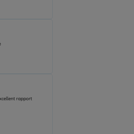
é
xcellent rapport