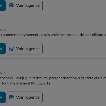
DV
Voir l'agence
CREST
 recommande vivement Je suis vraiment content de leur efficacit
DV
Voir l'agence
CREST
rvice qui conjugue réactivité, personnalisation à la carte et un e
ur tout, sincèrement Mr Layaida
DV
Voir l'agence