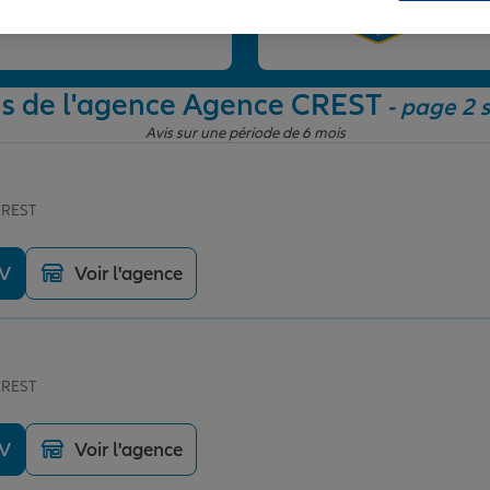
et
is de l'agence Agence CREST
- page 2 s
Avis sur une période de 6 mois
CREST
DV
Voir l'agence
CREST
DV
Voir l'agence