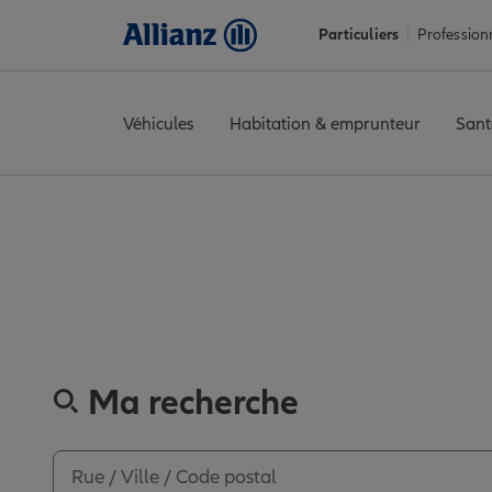
Particuliers
Profession
Véhicules
Habitation & emprunteur
Sant
Accueil
Trouver une agence Allianz
Drôme
Crest
CREST
Avis
Découvr
Ma recherche