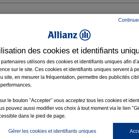
Continue
ilisation des cookies et identifiants uniq
DUMONT
partenaires utilisons des cookies et identifiants uniques afin d'
ence sur le site. Ces cookies et identifiants uniques servent à p
u site, en mesurer la fréquentation, permettre des publicités cib
 performances.
Voir l'agence
sur le bouton "Accepter" vous acceptez tous les cookies et ident
s pouvez aussi modifier vos choix à tout moment via le lien "Gé
cessible dans le pied de page.
L'
Po
z Agence CREST
la
Gérer les cookies et identifiants uniques
Acc
197
d’