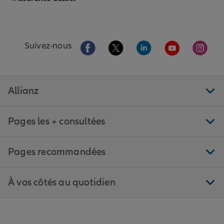
Aller sur la page Facebook de Allianz
Aller sur la page Twitter de All
Aller sur la page Linke
Aller sur la pa
Aller 
Suivez-nous
Allianz
Pages les + consultées
Pages recommandées
À vos côtés au quotidien