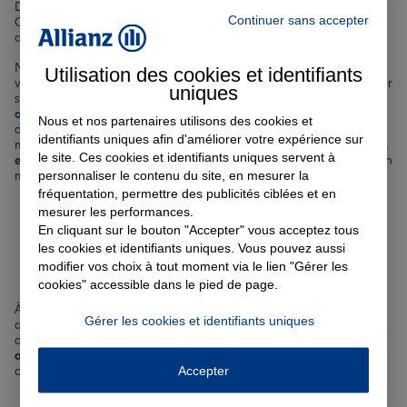
Darcins ou locataire d'un appartement moderne près de la rue de la
Continuer sans accepter
Constitution, nous vous proposons une large gamme de solutions
d'
assurance adaptées à vos besoins spécifiques
.
Notre offre comprend des
assurances auto
pour protéger votre
Utilisation des cookies et identifiants
véhicule contre les aléas de la route, des
assurances habitation
pour
uniques
sécuriser votre logement et vos biens les plus précieux, des
assurances de prêt immobilier
pour vous épauler dans votre projet
Nous et nos partenaires utilisons des cookies et
d'achat, ainsi que des
complémentaires santé
pour couvrir vos frais
identifiants uniques afin d'améliorer votre expérience sur
médicaux. Nous proposons également des
assurances vie, scolaires
le site. Ces cookies et identifiants uniques servent à
et professionnelles
, afin de répondre à l'ensemble de vos attentes en
personnaliser le contenu du site, en mesurer la
matière de protection dans la charmante ville de Cusset.
fréquentation, permettre des publicités ciblées et en
mesurer les performances.
Votre assurance auto, moto
En cliquant sur le bouton "Accepter" vous acceptez tous
les cookies et identifiants uniques. Vous pouvez aussi
ou scooter à Cusset
modifier vos choix à tout moment via le lien "Gérer les
cookies" accessible dans le pied de page.
À Cusset, nous savons que la mobilité est essentielle pour votre
Gérer les cookies et identifiants uniques
quotidien. Que vous circuliez en voiture sur le boulevard du Général
de Gaulle ou en scooter dans les rues du centre-ville,
nous vous
accompagnons avec des solutions d'assurance sur-mesure
. Nos
Accepter
offres couvrent les principaux risques liés à la conduite, tels que :
Les accidents de la route