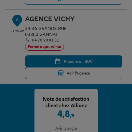
AGENCE VICHY
6
34-36 GRANDE RUE
21.96 km
03800 GANNAT
04 70 90 01 31
Fermé aujourd'hui
Prendre un RDV
Voir l'agence
Note de satisfaction
client chez Allianz
4,8
/5
Note de 4.8 sur 5
Avis Google