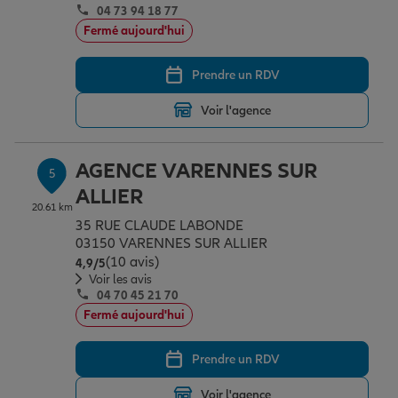
04 73 94 18 77
Fermé aujourd'hui
Prendre un RDV
Voir l'agence
AGENCE VARENNES SUR
5
ALLIER
20.61 km
35 RUE CLAUDE LABONDE
03150 VARENNES SUR ALLIER
(10 avis)
Note de 4.9 sur 5
4,9
/5
Voir les avis
04 70 45 21 70
Fermé aujourd'hui
Prendre un RDV
Voir l'agence