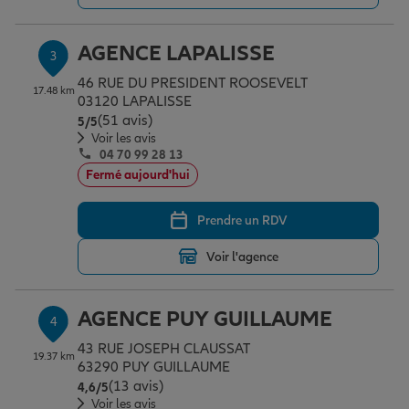
AGENCE LAPALISSE
3
Garantie des accidents de la vie
46 RUE DU PRESIDENT ROOSEVELT
17.48 km
03120 LAPALISSE
(51 avis)
Note de 5 sur 5
5
/5
Assurance scolaire
Voir les avis
04 70 99 28 13
Fermé aujourd'hui
Protection juridique
Prendre un RDV
Voir l'agence
Retraite
AGENCE PUY GUILLAUME
4
Tous nos devis d'assurance
43 RUE JOSEPH CLAUSSAT
19.37 km
63290 PUY GUILLAUME
(13 avis)
Note de 4.6 sur 5
4,6
/5
Voir les avis