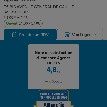
Épargne & retraite
Assurance emprunteur
Prévoyance et dépendance
Protection de la famille
75 BIS AVENUE GENERAL DE GAULLE
36130 DEOLS
(104 avis)
Note de 4.8 sur 5
4,8
/5
Vos projets
Assurance animal de compagnie
Protection juridique
Plan épargne retraite
Ouvert
14:00 - 17:00
Prendre un RDV
Voir l'agence
Conseil assurance
Assurance vie
Partir en vacances
Note de satisfaction
Outre-mer
Placements financiers
Déménager
client chez Agence
DEOLS
4,8
/5
Professionnels
Investissements immobiliers
Changer de voiture
Assurance auto
Note de 4.8 sur 5
Avis Google
Allianz en France
Transmission
Départ à la retraite
Assurance habitation
Préparer l’avenir
Le Pack Famille