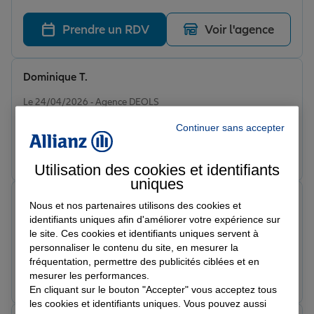
promptes sollicitations.
Prendre un RDV
Voir l'agence
Dominique T.
Note de 5 sur 5
Le 24/04/2026 - Agence DEOLS
Bonne explication des contrats
Continuer sans accepter
Prendre un RDV
Voir l'agence
Utilisation des cookies et identifiants
uniques
james A.
Nous et nos partenaires utilisons des cookies et
Note de 5 sur 5
identifiants uniques afin d'améliorer votre expérience sur
Le 12/03/2026 - Agence DEOLS
le site. Ces cookies et identifiants uniques servent à
Très bonne accueil très rapide efficace
personnaliser le contenu du site, en mesurer la
fréquentation, permettre des publicités ciblées et en
Prendre un RDV
Voir l'agence
mesurer les performances.
En cliquant sur le bouton "Accepter" vous acceptez tous
les cookies et identifiants uniques. Vous pouvez aussi