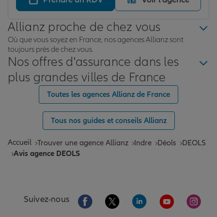
Allianz proche de chez vous
Où que vous soyez en France, nos agences Allianz sont
toujours près de chez vous.
Nos offres d'assurance dans les
plus grandes villes de France
Toutes les agences Allianz de France
Tous nos guides et conseils Allianz
Accueil
Trouver une agence Allianz
Indre
Déols
DEOLS
Avis agence DEOLS
Aller sur la page Facebook de Allianz
Aller sur la page Twitter de All
Aller sur la page Linke
Aller sur la pa
Aller 
Suivez-nous