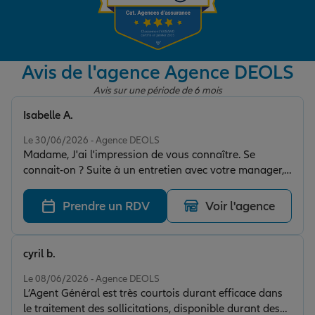
Garantie des accidents de la vie
Avis de l'agence Agence DEOLS
Avis sur une période de 6 mois
Assurance scolaire
Isabelle A.
Note de 5 sur 5
Le 30/06/2026 - Agence DEOLS
Protection juridique
Madame, J'ai l'impression de vous connaître. Se
connait-on ? Suite à un entretien avec votre manager,
j'ai constaté un énorme potentiel à Deols . Est ce deja
Retraite
visible.?
Prendre un RDV
Voir l'agence
Tous nos devis d'assurance
cyril b.
Note de 5 sur 5
Le 08/06/2026 - Agence DEOLS
L’Agent Général est très courtois durant efficace dans
le traitement des sollicitations, disponible durant des