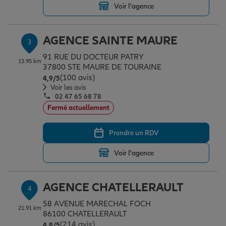
Voir l'agence
Garantie des accidents de la vie
AGENCE SAINTE MAURE
3
91 RUE DU DOCTEUR PATRY
13.95 km
37800 STE MAURE DE TOURAINE
Assurance scolaire
(100 avis)
Note de 4.9 sur 5
4,9
/5
Voir les avis
02 47 65 68 78
Protection juridique
Fermé actuellement
Prendre un RDV
Retraite
Voir l'agence
Tous nos devis d'assurance
AGENCE CHATELLERAULT
4
58 AVENUE MARECHAL FOCH
21.91 km
86100 CHATELLERAULT
(214 avis)
Note de 4.9 sur 5
4,9
/5