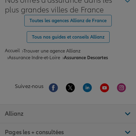
Nos offres d'assurance dans les
plus grandes villes de France
Toutes les agences Allianz de France
Tous nos guides et conseils Allianz
Accueil
Trouver une agence Allianz
Assurance Indre-et-Loire
Assurance Descartes
Aller sur la page Facebook de Allianz
Aller sur la page Twitter de All
Aller sur la page Linke
Aller sur la pa
Aller 
Suivez-nous
Allianz
Pages les + consultées