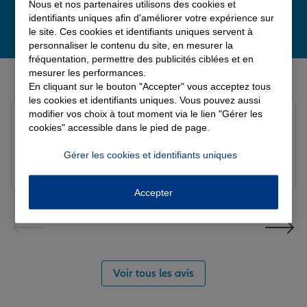
Nous et nos partenaires utilisons des cookies et
identifiants uniques afin d'améliorer votre expérience sur
le site. Ces cookies et identifiants uniques servent à
personnaliser le contenu du site, en mesurer la
fréquentation, permettre des publicités ciblées et en
Derniers avis de nos agences Allianz
mesurer les performances.
En cliquant sur le bouton "Accepter" vous acceptez tous
les cookies et identifiants uniques. Vous pouvez aussi
modifier vos choix à tout moment via le lien "Gérer les
solange c.
cookies" accessible dans le pied de page.
Note de 5 sur 5
Le 04/08/2026 - Agence BETHUNE SULLY
Gérer les cookies et identifiants uniques
Accepter
Voir tous les avis