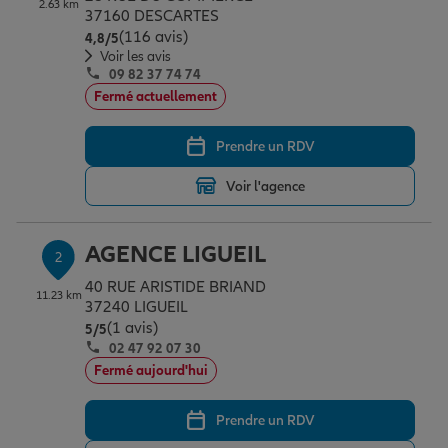
2.63 km
Épargne & retraite
Assurance emprunteur
Prévoyance et dépendance
Protection de la famille
37160 DESCARTES
(116 avis)
Note de 4.8 sur 5
4,8
/5
Voir les avis
09 82 37 74 74
Vos projets
Assurance animal de compagnie
Protection juridique
Plan épargne retraite
Fermé actuellement
Prendre un RDV
Conseil assurance
Assurance vie
Partir en vacances
Voir l'agence
Outre-mer
Placements financiers
Déménager
AGENCE LIGUEIL
2
40 RUE ARISTIDE BRIAND
11.23 km
Professionnels
Investissements immobiliers
Changer de voiture
Assurance auto
37240 LIGUEIL
(1 avis)
Note de 5 sur 5
5
/5
02 47 92 07 30
Allianz en France
Transmission
Départ à la retraite
Assurance habitation
Fermé aujourd'hui
Prendre un RDV
Préparer l’avenir
Le Pack Famille