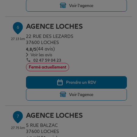
Voir l'agence
AGENCE LOCHES
6
22 RUE DES LEZARDS
27.13 km
37600 LOCHES
(44 avis)
Note de 4.8 sur 5
4,8
/5
Voir les avis
02 47 59 04 23
Fermé actuellement
Prendre un RDV
Voir l'agence
AGENCE LOCHES
7
5 RUE BALZAC
27.75 km
37600 LOCHES