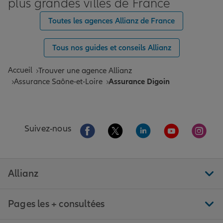
plus grandes villes de France
Toutes les agences Allianz de France
Tous nos guides et conseils Allianz
Accueil
Trouver une agence Allianz
Assurance Saône-et-Loire
Assurance Digoin
Aller sur la page Facebook de Allianz
Aller sur la page Twitter de All
Aller sur la page Linke
Aller sur la pa
Aller 
Suivez-nous
Allianz
Pages les + consultées