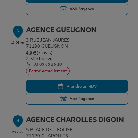
Voir l'agence
Garantie des accidents de la vie
AGENCE GUEUGNON
3
3 RUE JEAN JAURES
Assurance scolaire
13.08 km
71130 GUEUGNON
(7 avis)
Note de 4.9 sur 5
4,9
/5
Voir les avis
03 85 85 26 10
Protection juridique
Fermé actuellement
Prendre un RDV
Retraite
Voir l'agence
Tous nos devis d'assurance
AGENCE CHAROLLES DIGOIN
4
5 PLACE DE L EGLISE
20.2 km
71120 CHAROLLES