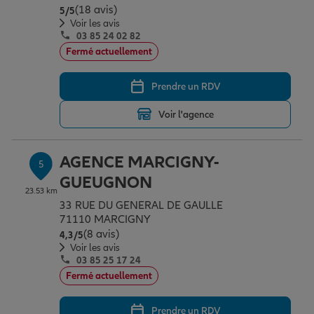
(18 avis)
Note de 5 sur 5
5
/5
Voir les avis
03 85 24 02 82
Fermé actuellement
Prendre un RDV
Voir l'agence
AGENCE MARCIGNY-
5
GUEUGNON
23.53 km
33 RUE DU GENERAL DE GAULLE
71110 MARCIGNY
(8 avis)
Note de 4.3 sur 5
4,3
/5
Voir les avis
03 85 25 17 24
Fermé actuellement
Prendre un RDV