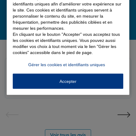
identifiants uniques afin d'améliorer votre expérience sur
le site. Ces cookies et identifiants uniques servent à
personnaliser le contenu du site, en mesurer la
fréquentation, permettre des publicités ciblées et en
mesurer les performances.
En cliquant sur le bouton "Accepter" vous acceptez tous
les cookies et identifiants uniques. Vous pouvez aussi
Derniers avis de nos agences Allianz
modifier vos choix à tout moment via le lien "Gérer les
cookies" accessible dans le pied de page.
Gérer les cookies et identifiants uniques
louna p.
Note de 5 sur 5
Le 06/08/2026 - Agence SOURDEVAL
Accepter
Voir tous les avis