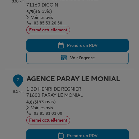
3.03 km
Épargne & retraite
Assurance emprunteur
Prévoyance et dépendance
Protection de la famille
71160 DIGOIN
(36 avis)
Note de 5 sur 5
5
/5
Voir les avis
03 85 53 20 50
Vos projets
Assurance animal de compagnie
Protection juridique
Plan épargne retraite
Fermé actuellement
Prendre un RDV
Conseil assurance
Assurance vie
Partir en vacances
Voir l'agence
Outre-mer
Placements financiers
Déménager
AGENCE PARAY LE MONIAL
2
1 BD HENRI DE REGNIER
8.2 km
Professionnels
Investissements immobiliers
Changer de voiture
Assurance auto
71600 PARAY LE MONIAL
(53 avis)
Note de 4.8 sur 5
4,8
/5
Voir les avis
03 85 81 01 00
Allianz en France
Transmission
Départ à la retraite
Assurance habitation
Fermé actuellement
Prendre un RDV
Préparer l’avenir
Le Pack Famille