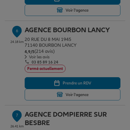
Voir l'agence
AGENCE BOURBON LANCY
6
20 RUE DU 8 MAI 1945
24.18 km
71140 BOURBON LANCY
(214 avis)
Note de 4.9 sur 5
4,9
/5
Voir les avis
03 85 89 16 24
Fermé actuellement
Prendre un RDV
Voir l'agence
AGENCE DOMPIERRE SUR
7
BESBRE
26.41 km