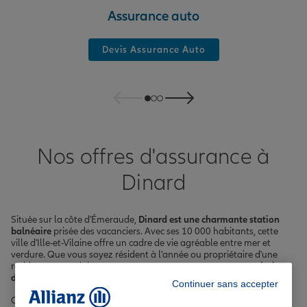
Assurance auto
Devis Assurance Auto
Nos offres d'assurance à
Dinard
Située sur la côte d'Émeraude,
Dinard est une charmante station
balnéaire
prisée des vacanciers. Avec ses 10 000 habitants, cette
ville d'Ille-et-Vilaine offre un cadre de vie agréable entre mer et
verdure. Que vous soyez résident à l'année ou propriétaire d'une
résidence secondaire, nous vous accompagnons avec
nos solutions
d'assurance adaptées à vos besoins spécifiques
.
Continuer sans accepter
Chez Allianz, nous proposons une
gamme complète d'assurances à