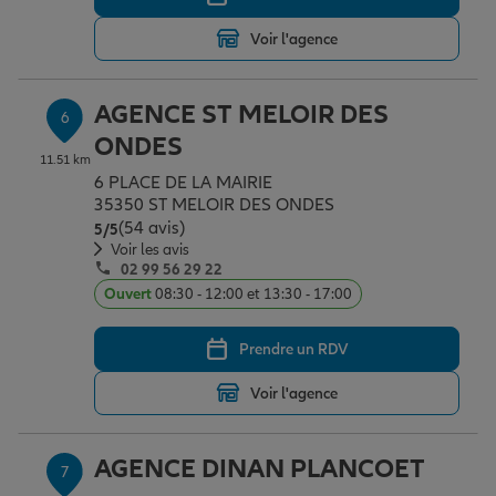
Voir l'agence
AGENCE ST MELOIR DES
6
ONDES
11.51 km
6 PLACE DE LA MAIRIE
35350 ST MELOIR DES ONDES
(54 avis)
Note de 5 sur 5
5
/5
Voir les avis
02 99 56 29 22
Ouvert
08:30 - 12:00 et 13:30 - 17:00
Prendre un RDV
Voir l'agence
AGENCE DINAN PLANCOET
7