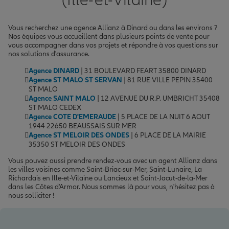
(Ille-et-Vilaine)
Vous recherchez une agence Allianz à Dinard ou dans les environs ?
Nos équipes vous accueillent dans plusieurs points de vente pour
vous accompagner dans vos projets et répondre à vos questions sur
nos solutions d'assurance.
Agence DINARD
| 31 BOULEVARD FEART 35800 DINARD
Agence ST MALO ST SERVAN
| 81 RUE VILLE PEPIN 35400
ST MALO
Agence SAINT MALO
| 12 AVENUE DU R.P. UMBRICHT 35408
ST MALO CEDEX
Agence COTE D'EMERAUDE
| 5 PLACE DE LA NUIT 6 AOUT
1944 22650 BEAUSSAIS SUR MER
Agence ST MELOIR DES ONDES
| 6 PLACE DE LA MAIRIE
35350 ST MELOIR DES ONDES
Vous pouvez aussi prendre rendez-vous avec un agent Allianz dans
les villes voisines comme Saint-Briac-sur-Mer, Saint-Lunaire, La
Richardais en Ille-et-Vilaine ou Lancieux et Saint-Jacut-de-la-Mer
dans les Côtes d'Armor. Nous sommes là pour vous, n'hésitez pas à
nous solliciter !