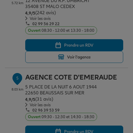
12 AVENUE DU R.P. UMBRICHT
5.72 km
35408 ST MALO CEDEX
(242 avis)
Note de 4.9 sur 5
4,9
/5
Voir les avis
02 99 56 29 22
Ouvert
08:30 - 12:00 et 13:30 - 18:00
Prendre un RDV
Voir l'agence
AGENCE COTE D'EMERAUDE
5
5 PLACE DE LA NUIT 6 AOUT 1944
8.03 km
22650 BEAUSSAIS SUR MER
(31 avis)
Note de 4.9 sur 5
4,9
/5
Voir les avis
02 96 39 53 59
Ouvert
09:30 - 12:30 et 14:30 - 18:30
Prendre un RDV