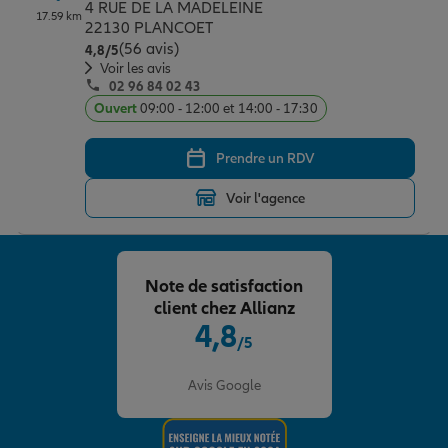
4 RUE DE LA MADELEINE
17.59 km
22130 PLANCOET
(56 avis)
Note de 4.8 sur 5
4,8
/5
Voir les avis
02 96 84 02 43
Ouvert
09:00 - 12:00 et 14:00 - 17:30
Prendre un RDV
Voir l'agence
Note de satisfaction
client chez Allianz
4,8
/5
Note de 4.8 sur 5
Avis Google