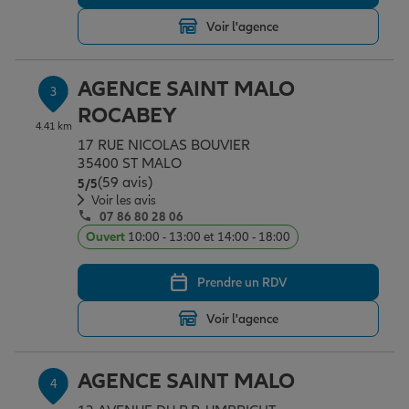
Voir l'agence
Garantie des accidents de la vie
AGENCE SAINT MALO
3
ROCABEY
Assurance scolaire
4.41 km
17 RUE NICOLAS BOUVIER
35400 ST MALO
(59 avis)
Note de 5 sur 5
5
/5
Protection juridique
Voir les avis
07 86 80 28 06
Ouvert
10:00 - 13:00 et 14:00 - 18:00
Retraite
Prendre un RDV
Voir l'agence
Tous nos devis d'assurance
AGENCE SAINT MALO
4