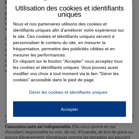
Dinard
pour protéger votre véhicule, votre habitation, votre santé et
Utilisation des cookies et identifiants
vos proches. Nos agents vous conseillent et vous orientent vers les
uniques
garanties les plus pertinentes en fonction de votre situation
personnelle et familiale. Découvrez nos offres d'
assurance auto
,
d'
assurance habitation
, d'
assurance emprunteur
et de
Nous et nos partenaires utilisons des cookies et
complémentaire santé
pour les Dinardais.
identifiants uniques afin d'améliorer votre expérience sur
le site. Ces cookies et identifiants uniques servent à
Que vous profitiez des belles plages de sable fin, du casino ou du
personnaliser le contenu du site, en mesurer la
célèbre marché de Dinard, nous sommes à vos côtés pour vous offrir
fréquentation, permettre des publicités ciblées et en
une protection optimale au quotidien
. Nos agents, experts en
mesurer les performances.
assurance, étudient votre profil pour vous proposer les meilleures
garanties au meilleur prix. Avec Allianz, vous bénéficiez d'un
En cliquant sur le bouton "Accepter" vous acceptez tous
accompagnement sur-mesure et de services performants pour vous
les cookies et identifiants uniques. Vous pouvez aussi
simplifier la vie.
modifier vos choix à tout moment via le lien "Gérer les
cookies" accessible dans le pied de page.
Votre assurance auto, moto
Gérer les cookies et identifiants uniques
ou scooter à Dinard
Accepter
Vous circulez quotidiennement boulevard Féart ou avenue George V
? Pour tous vos déplacements à Dinard et dans les environs,
l'assurance auto est indispensable
. Elle vous couvre en cas
d'accident responsable ou non, de vol, d'incendie, de bris de glace ou
encore d'événements climatiques comme les tempêtes qui peuvent