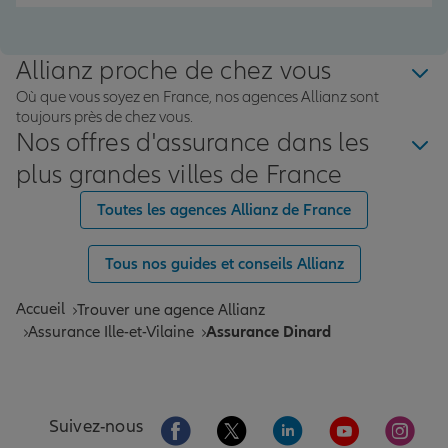
Allianz proche de chez vous
Où que vous soyez en France, nos agences Allianz sont
toujours près de chez vous.
Nos offres d'assurance dans les
plus grandes villes de France
Toutes les agences Allianz de France
Tous nos guides et conseils Allianz
Accueil
Trouver une agence Allianz
Assurance Ille-et-Vilaine
Assurance Dinard
Aller sur la page Facebook de Allianz
Aller sur la page Twitter de All
Aller sur la page Linke
Aller sur la pa
Aller 
Suivez-nous