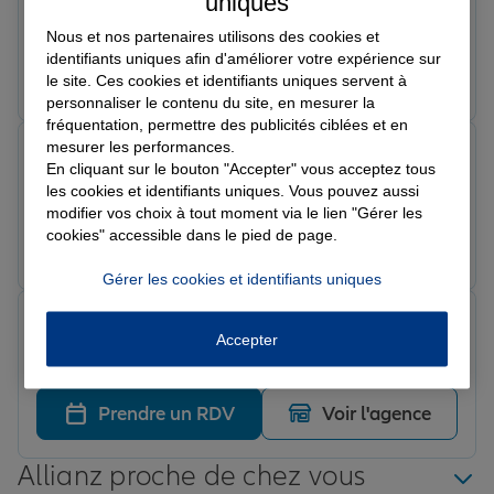
uniques
Très professionnel
Nous et nos partenaires utilisons des cookies et
identifiants uniques afin d'améliorer votre expérience sur
Prendre un RDV
Voir l'agence
le site. Ces cookies et identifiants uniques servent à
personnaliser le contenu du site, en mesurer la
fréquentation, permettre des publicités ciblées et en
mesurer les performances.
Eric B.
En cliquant sur le bouton "Accepter" vous acceptez tous
Note de 5 sur 5
Le 27/02/2026 - Agence DOLE CLEMENCEAU
les cookies et identifiants uniques. Vous pouvez aussi
modifier vos choix à tout moment via le lien "Gérer les
cookies" accessible dans le pied de page.
Prendre un RDV
Voir l'agence
Gérer les cookies et identifiants uniques
Sébastien B.
Accepter
Note de 5 sur 5
Le 23/02/2026 - Agence DOLE CLEMENCEAU
Prendre un RDV
Voir l'agence
Allianz proche de chez vous