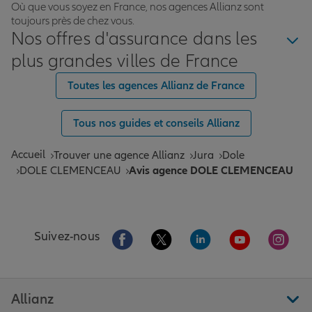
Où que vous soyez en France, nos agences Allianz sont
toujours près de chez vous.
Nos offres d'assurance dans les
plus grandes villes de France
Toutes les agences Allianz de France
Tous nos guides et conseils Allianz
Accueil
Trouver une agence Allianz
Jura
Dole
DOLE CLEMENCEAU
Avis agence DOLE CLEMENCEAU
Aller sur la page Facebook de Allianz
Aller sur la page Twitter de All
Aller sur la page Linke
Aller sur la pa
Aller 
Suivez-nous
Allianz