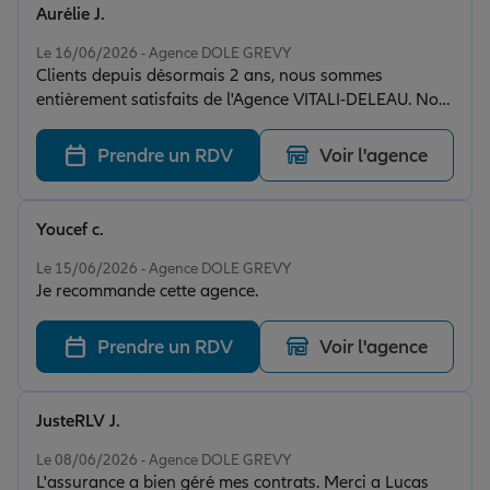
Aurélie J.
Note de 5 sur 5
Le 16/06/2026 - Agence DOLE GREVY
Clients depuis désormais 2 ans, nous sommes
entièrement satisfaits de l'Agence VITALI-DELEAU. Nos
attentes ont été parfaitement entendues par MME
VITALI. Ils sont réactifs et disponibles. Merci
Prendre un RDV
Voir l'agence
Youcef c.
Note de 5 sur 5
Le 15/06/2026 - Agence DOLE GREVY
Je recommande cette agence.
Prendre un RDV
Voir l'agence
JusteRLV J.
Note de 5 sur 5
Le 08/06/2026 - Agence DOLE GREVY
L'assurance a bien géré mes contrats. Merci a Lucas