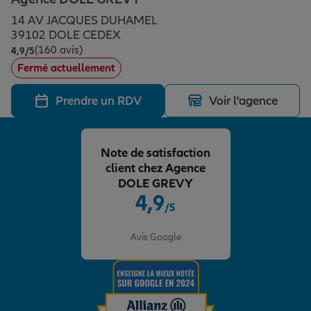
Épargne & retraite
Assurance emprunteur
Prévoyance et dépendance
Protection de la famille
14 AV JACQUES DUHAMEL
39102 DOLE CEDEX
(160 avis)
Note de 4.9 sur 5
4,9
/5
Vos projets
Assurance animal de compagnie
Protection juridique
Plan épargne retraite
Fermé actuellement
Prendre un RDV
Voir l'agence
Conseil assurance
Assurance vie
Partir en vacances
Note de satisfaction
Outre-mer
Placements financiers
Déménager
client chez Agence
DOLE GREVY
4,9
/5
Professionnels
Investissements immobiliers
Changer de voiture
Assurance auto
Note de 4.9 sur 5
Avis Google
Allianz en France
Transmission
Départ à la retraite
Assurance habitation
Préparer l’avenir
Le Pack Famille