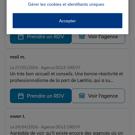
Philippe G.
Gérer les cookies et identifiants uniques
Note de 5 sur 5
Le 04/06/2026 - Agence DOLE GREVY
Accepter
Pertinent efficace et sympathique, qu’espérer de plus ?
Prendre un RDV
Voir l'agence
mail m.
Note de 5 sur 5
Le 27/05/2026 - Agence DOLE GREVY
Un très bon accueil et conseils. Une bonne réactivité et
professionnalisme de la part de Lætitia, qui a su
répondre a toute mes demandes et exigences. Je
recommande cette agence. Kamel.B
Prendre un RDV
Voir l'agence
owen t.
Note de 5 sur 5
Le 24/04/2026 - Agence DOLE GREVY
Agréable de voir qu'il existe encore des agences où on