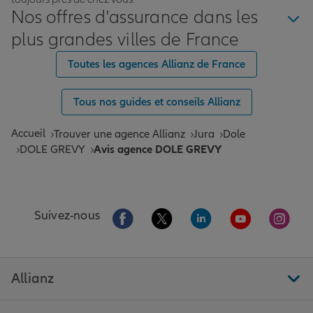
Nos offres d'assurance dans les
plus grandes villes de France
Toutes les agences Allianz de France
Tous nos guides et conseils Allianz
Accueil
Trouver une agence Allianz
Jura
Dole
DOLE GREVY
Avis agence DOLE GREVY
Aller sur la page Facebook de Allianz
Aller sur la page Twitter de All
Aller sur la page Linke
Aller sur la pa
Aller 
Suivez-nous
Allianz