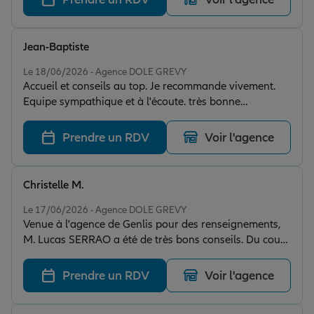
Jean-Baptiste
Note de 5 sur 5
Le 18/06/2026 - Agence DOLE GREVY
Accueil et conseils au top. Je recommande vivement.
Equipe sympathique et à l'écoute. très bonne
assurance.
Prendre un RDV
Voir l'agence
Christelle M.
Note de 5 sur 5
Le 17/06/2026 - Agence DOLE GREVY
Venue à l'agence de Genlis pour des renseignements,
M. Lucas SERRAO a été de très bons conseils. Du coup,
je suis nouvelle cliente. J'ai revu plusieurs contrats
avec Lucas. Je le félicite et le remercie pour son écoute,
Prendre un RDV
Voir l'agence
son accueil et son professionnalisme.