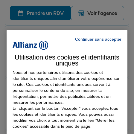
Prendre un RDV
Voir l'agence
VYBE V.
Continuer sans accepter
Note de 5 sur 5
Le 08/06/2026 - Agence DOLE GREVY
Je recommande très bonne assurance.
Utilisation des cookies et identifiants
uniques
Prendre un RDV
Voir l'agence
Nous et nos partenaires utilisons des cookies et
identifiants uniques afin d'améliorer votre expérience sur
le site. Ces cookies et identifiants uniques servent à
Anuar J.
personnaliser le contenu du site, en mesurer la
Note de 5 sur 5
fréquentation, permettre des publicités ciblées et en
Le 08/06/2026 - Agence DOLE GREVY
mesurer les performances.
Très professionnel dans les gestion de mes contrats.
En cliquant sur le bouton "Accepter" vous acceptez tous
les cookies et identifiants uniques. Vous pouvez aussi
Prendre un RDV
Voir l'agence
modifier vos choix à tout moment via le lien "Gérer les
cookies" accessible dans le pied de page.