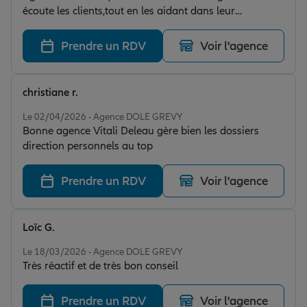
écoute les clients,tout en les aidant dans leur
démarche et besoin , tres réactif nous remercions notre
conseiller Lucas qui a sur nous mettre dans de bonne
Prendre un RDV
Voir l'agence
disposition et nous a bien orienté, personne très
professionnel et humaine a l'écoute. Nous vous
recommandons cette agence.
christiane r.
Note de 5 sur 5
Le 02/04/2026 - Agence DOLE GREVY
Bonne agence Vitali Deleau gère bien les dossiers
direction personnels au top
Prendre un RDV
Voir l'agence
Loïc G.
Note de 5 sur 5
Le 18/03/2026 - Agence DOLE GREVY
Très réactif et de très bon conseil
Prendre un RDV
Voir l'agence