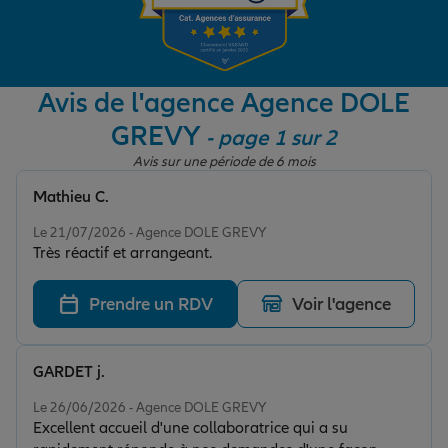
Garantie des accidents de la vie
Avis de l'agence Agence DOLE
GREVY
- page 1 sur 2
Assurance scolaire
Avis sur une période de 6 mois
Mathieu C.
Protection juridique
Note de 5 sur 5
Le 21/07/2026 - Agence DOLE GREVY
Très réactif et arrangeant.
Retraite
Prendre un RDV
Voir l'agence
Tous nos devis d'assurance
GARDET j.
Note de 5 sur 5
Le 26/06/2026 - Agence DOLE GREVY
Excellent accueil d'une collaboratrice qui a su