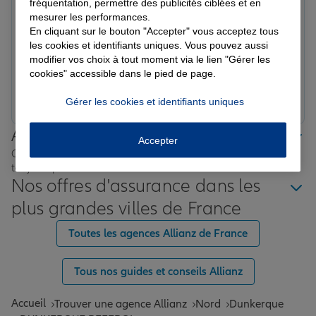
fréquentation, permettre des publicités ciblées et en
Audrey S.
mesurer les performances.
Note de 5 sur 5
Le 10/04/2026 - Agence DUNKERQUE BEFFROI
En cliquant sur le bouton "Accepter" vous acceptez tous
Les agents qui nous reçoivent sont très agréables et à
les cookies et identifiants uniques. Vous pouvez aussi
l'écoute.
modifier vos choix à tout moment via le lien "Gérer les
cookies" accessible dans le pied de page.
Prendre un RDV
Voir l'agence
Gérer les cookies et identifiants uniques
Allianz proche de chez vous
Accepter
Où que vous soyez en France, nos agences Allianz sont
toujours près de chez vous.
Nos offres d'assurance dans les
plus grandes villes de France
Toutes les agences Allianz de France
Tous nos guides et conseils Allianz
Accueil
Trouver une agence Allianz
Nord
Dunkerque