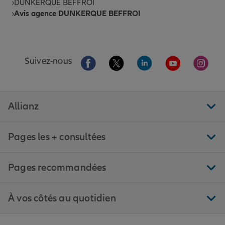
DUNKERQUE BEFFROI
Avis agence DUNKERQUE BEFFROI
Aller sur la page Facebook de Allianz
Aller sur la page Twitter de All
Aller sur la page Linke
Aller sur la pa
Aller 
Suivez-nous
Allianz
Pages les + consultées
Pages recommandées
À vos côtés au quotidien