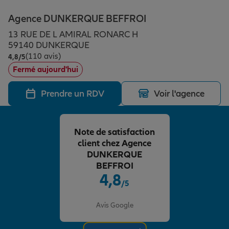
Épargne & retraite
Assurance emprunteur
Prévoyance et dépendance
Protection de la famille
Agence DUNKERQUE BEFFROI
13 RUE DE L AMIRAL RONARC H
Vos projets
Assurance animal de compagnie
Protection juridique
Plan épargne retraite
59140 DUNKERQUE
(110 avis)
Note de 4.8 sur 5
4,8
/5
Fermé aujourd'hui
Conseil assurance
Assurance vie
Partir en vacances
Prendre un RDV
Voir l'agence
Outre-mer
Placements financiers
Déménager
Note de satisfaction
client chez Agence
Professionnels
Investissements immobiliers
Changer de voiture
Assurance auto
DUNKERQUE
BEFFROI
4,8
/5
Allianz en France
Transmission
Départ à la retraite
Assurance habitation
Note de 4.8 sur 5
Avis Google
Préparer l’avenir
Le Pack Famille