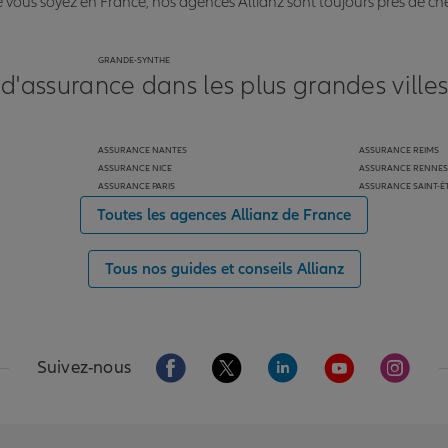
vous soyez en France, nos agences Allianz sont toujours près de ch
GRANDE-SYNTHE
 d'assurance dans les plus grandes ville
ASSURANCE NANTES
ASSURANCE REIMS
ASSURANCE NICE
ASSURANCE RENNES
ASSURANCE PARIS
ASSURANCE SAINT-É
Toutes les agences Allianz de France
Tous nos guides et conseils Allianz
Aller sur la page Facebook de Allianz
Aller sur la page Twitter de Alli
Aller sur la page Linked
Aller sur la pa
Aller s
Suivez-nous