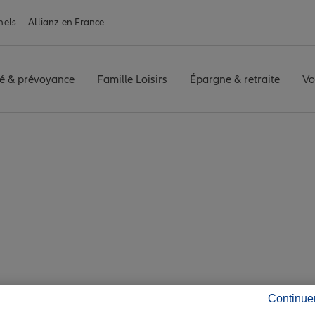
nels
Allianz en France
é & prévoyance
Famille Loisirs
Épargne & retraite
Vo
RQUE CLEMENCEAU
Avis agence DUNKERQUE CLEMENCEAU
is de l'agence DUN
Continue