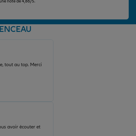
 une note de 4,86/5.
MENCEAU
, tout au top. Merci
us avoir écouter et