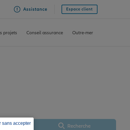
Assistance
Espace client
s projets
Conseil assurance
Outre-mer
KERQUE CLEMENCEAU
r sans accepter
Recherche
Utiliser ma position