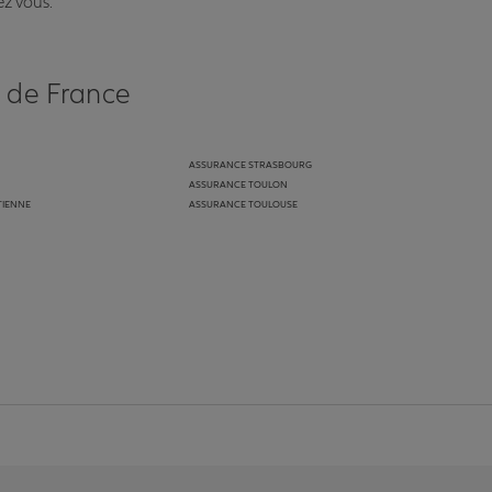
ez vous.
s de France
ASSURANCE STRASBOURG
ASSURANCE TOULON
TIENNE
ASSURANCE TOULOUSE
anz
in de Allianz
ge Youtube de Allianz
ur la page Instagram de Allianz