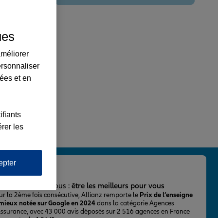
ues
améliorer
ersonnaliser
lées et en
ifiants
rer les
epter
important pour nous :
être les meilleurs pour vous
ur la 2ème fois consécutive, Allianz remporte le
Prix de l’enseigne
 mieux notée sur Google en 2024
dans la catégorie Agences
Assurance, avec 43 000 avis déposés sur 2 516 agences en France