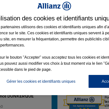
ilisation des cookies et identifiants uniq
partenaires utilisons des cookies et identifiants uniques afin d'
ERQUE CLEMENCEAU
ence sur le site. Ces cookies et identifiants uniques servent à p
u site, en mesurer la fréquentation, permettre des publicités cib
AU
 performances.
E
sur le bouton "Accepter" vous acceptez tous les cookies et ident
s pouvez aussi modifier vos choix à tout moment via le lien "Gé
Voir l'agence
cessible dans le pied de page.
Gérer les cookies et identifiants uniques
Acc
L'
 Agence DUNKERQUE
Po
la
d’
50