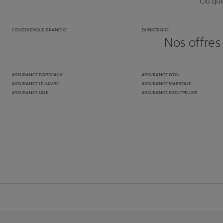
Où que 
COUDEKERQUE-BRANCHE
DUNKERQUE
Nos offres
ASSURANCE BORDEAUX
ASSURANCE LYON
ASSURANCE LE HAVRE
ASSURANCE MARSEILLE
ASSURANCE LILLE
ASSURANCE MONTPELLIER