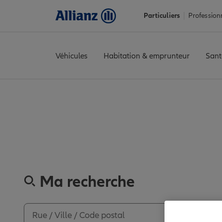
Particuliers
Profession
Véhicules
Habitation & emprunteur
Sant
Accueil
Trouver une agence Allianz
Nord
Dunkerque
DUNKE
Découvrez les av
Ma recherche