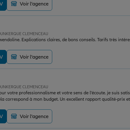
DV
Voir l'agence
e DUNKERQUE CLEMENCEAU
endoline. Explications claires, de bons conseils. Tarifs très intére
DV
Voir l'agence
e DUNKERQUE CLEMENCEAU
 votre professionnalisme et votre sens de l'écoute. je suis satis
ela correspond à mon budget. Un excellent rapport qualité-prix et
'assurance . je recommande vivement.
DV
Voir l'agence