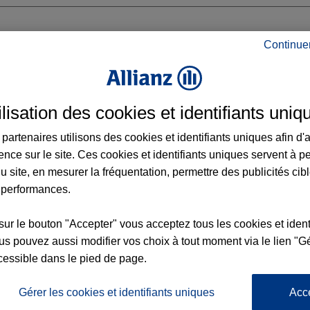
Continue
ERQUE SAINTE BARBE
ilisation des cookies et identifiants uniq
NTE BARBE
E
partenaires utilisons des cookies et identifiants uniques afin d'
ence sur le site. Ces cookies et identifiants uniques servent à p
 14:00 - 18:00
u site, en mesurer la fréquentation, permettre des publicités cib
 performances.
Voir l'agence
sur le bouton "Accepter" vous acceptez tous les cookies et ident
s pouvez aussi modifier vos choix à tout moment via le lien "Gé
cessible dans le pied de page.
L'
nce DUNKERQUE SAINTE
Po
la
Gérer les cookies et identifiants uniques
Acc
d’
423