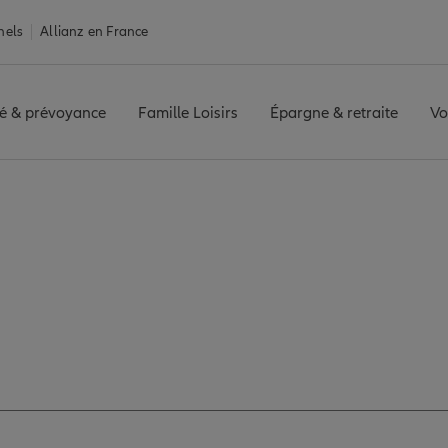
nels
Allianz en France
é & prévoyance
Famille Loisirs
Épargne & retraite
Vo
QUE SAINTE BARBE
Avis agence DUNKERQUE SAINTE BARBE
s de l'agence DUNK