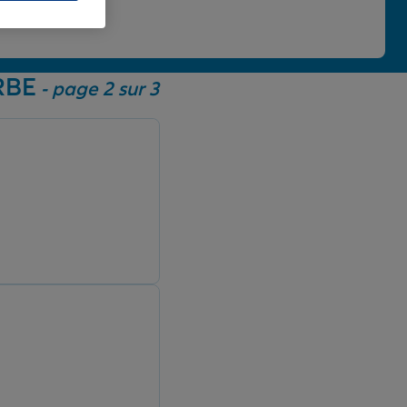
 une note de 4,86/5.
RBE
- page 2 sur 3