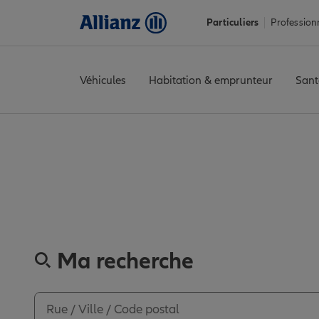
Particuliers
Profession
Véhicules
Habitation & emprunteur
Sant
Accueil
Trouver une agence Allianz
Nord
Dunkerque
DUNKER
Découvrez les avi
Ma recherche