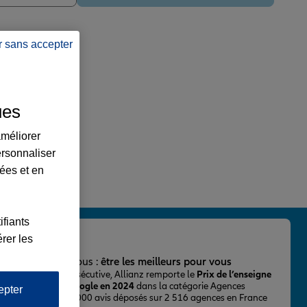
r sans accepter
ues
améliorer
ersonnaliser
lées et en
ifiants
rer les
important pour nous :
être les meilleurs pour vous
ur la 2ème fois consécutive, Allianz remporte le
Prix de l’enseigne
 mieux notée sur Google en 2024
dans la catégorie Agences
epter
Assurance, avec 43 000 avis déposés sur 2 516 agences en France