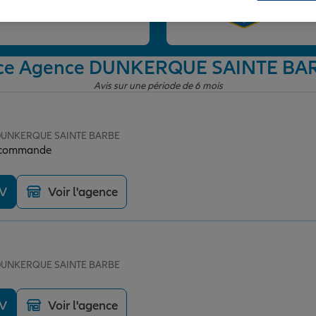
et
ence Agence DUNKERQUE SAINTE BA
Avis sur une période de 6 mois
e DUNKERQUE SAINTE BARBE
 recommande
DV
Voir l'agence
e DUNKERQUE SAINTE BARBE
DV
Voir l'agence