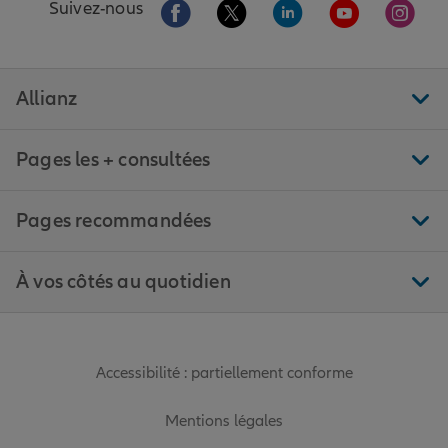
Aller sur la page Facebook de Allianz
Aller sur la page Twitter de All
Aller sur la page Linke
Aller sur la pa
Aller 
Suivez-nous
Allianz
Pages les + consultées
Pages recommandées
À vos côtés au quotidien
Accessibilité : partiellement conforme
Mentions légales