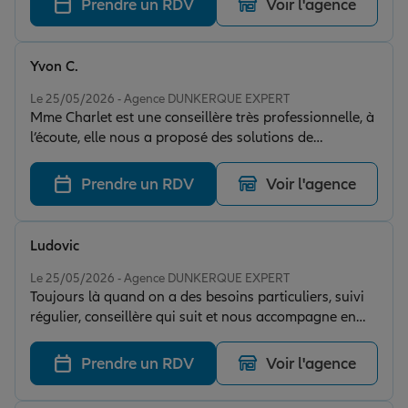
Prendre un RDV
Voir l'agence
Yvon C.
Note de 5 sur 5
Le 25/05/2026 - Agence DUNKERQUE EXPERT
Mme Charlet est une conseillère très professionnelle, à
l’écoute, elle nous a proposé des solutions de
placement qui correspondent à notre situation et à nos
besoin, qu’aucune banque ne nous a proposés avant
Prendre un RDV
Voir l'agence
elle. Elle a une bonne connaissance des produits et de
la fiscalité.
Ludovic
Note de 5 sur 5
Le 25/05/2026 - Agence DUNKERQUE EXPERT
Toujours là quand on a des besoins particuliers, suivi
régulier, conseillère qui suit et nous accompagne en
fonction de nos évolutions je recommande vivement.
Prendre un RDV
Voir l'agence