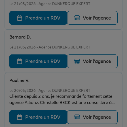
Le 21/05/2026 - Agence DUNKERQUE EXPERT
Prendre un RDV
Voir l'agence
Bernard D.
Note de 5 sur 5
Le 21/05/2026 - Agence DUNKERQUE EXPERT
Prendre un RDV
Voir l'agence
Pauline V.
Note de 5 sur 5
Le 20/05/2026 - Agence DUNKERQUE EXPERT
Cliente depuis 2 ans, je recommande fortement cette
agence Allianz. Christelle BECK est une conseillère à
l'écoute, qui sait parfaitement cibler mes besoins et me
proposer des solutions sur mesure. Allez-y les yeux
Prendre un RDV
Voir l'agence
fermés !