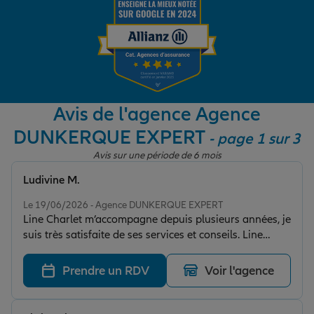
Garantie des accidents de la vie
Assurance scolaire
Avis de l'agence Agence
DUNKERQUE EXPERT
- page 1 sur 3
Protection juridique
Avis sur une période de 6 mois
Ludivine M.
Note de 5 sur 5
Retraite
Le 19/06/2026 - Agence DUNKERQUE EXPERT
Line Charlet m’accompagne depuis plusieurs années, je
suis très satisfaite de ses services et conseils. Line
Tous nos devis d'assurance
apporte une vraie valeur ajoutée, tant sur le plan
humain que sur le plan expertise épargne.
Prendre un RDV
Voir l'agence