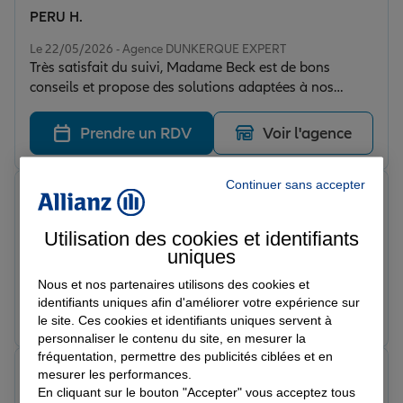
PERU H.
Note de 5 sur 5
Le 22/05/2026 - Agence DUNKERQUE EXPERT
Très satisfait du suivi, Madame Beck est de bons
conseils et propose des solutions adaptées à nos
projets.
Prendre un RDV
Voir l'agence
Continuer sans accepter
céline p.
Note de 5 sur 5
Le 22/05/2026 - Agence DUNKERQUE EXPERT
Utilisation des cookies et identifiants
Très satisfaite des services de Me Beck, avec une
uniques
réactivité à nos demandes. Toujours de bons conseils.
Nous et nos partenaires utilisons des cookies et
identifiants uniques afin d'améliorer votre expérience sur
Prendre un RDV
Voir l'agence
le site. Ces cookies et identifiants uniques servent à
personnaliser le contenu du site, en mesurer la
fréquentation, permettre des publicités ciblées et en
nathalie n.
mesurer les performances.
Note de 5 sur 5
En cliquant sur le bouton "Accepter" vous acceptez tous