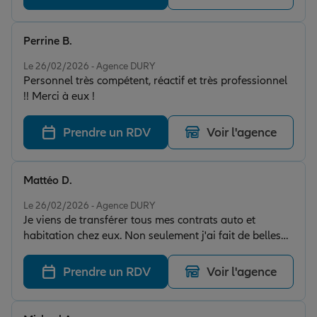
Perrine B.
Note de 5 sur 5
Le 26/02/2026 - Agence DURY
Personnel très compétent, réactif et très professionnel
!! Merci à eux !
Prendre un RDV
Voir l'agence
Mattéo D.
Note de 5 sur 5
Le 26/02/2026 - Agence DURY
Je viens de transférer tous mes contrats auto et
habitation chez eux. Non seulement j'ai fait de belles
économies par rapport à mon ancienne assurance,
mais ils se sont occupés de toutes les démarches de
Prendre un RDV
Voir l'agence
résiliation ! L'accueil a été chaleureux et les
explications très claires. Je ne regrette pas mon choix.