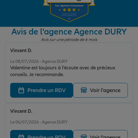
Garantie des accidents de la vie
Avis de l'agence Agence DURY
Avis sur une période de 6 mois
Assurance scolaire
Vincent D.
Note de 5 sur 5
Le 08/07/2026 - Agence DURY
Protection juridique
Valentine est toujours à l'écoute avec de précieux
conseils. Je recommande.
Retraite
Prendre un RDV
Voir l'agence
Tous nos devis d'assurance
Vincent D.
Note de 5 sur 5
Le 06/07/2026 - Agence DURY
Prendre un RDV
Voir l'agence