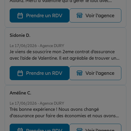
Allianz. Merci a Valentine qui a gérer le tout avec
beaucoup de professionnalisme. Sa rapidité, son aide
et ses explications m ont aidé a faire mon choix. Je suis
Prendre un RDV
Voir l'agence
très satisfait
Sidonie D.
Note de 5 sur 5
Le 17/06/2026 - Agence DURY
Je viens de souscrire mon 2eme contrat d’assurance
avec l’aide de Valentine. Il est agréable de trouver une
oreille attentive et des conseils avisés ou à l’heure
d’aujourd’hui tout est réalisé sur plate-forme à
Prendre un RDV
Voir l'agence
distance et déshumanisé. J’ai déjà eu un sinistre et tout
s’est régularise facilement et rapidement avec un bon
suivi de Valentine.
Améline C.
Note de 5 sur 5
Le 17/06/2026 - Agence DURY
Très bonne expérience ! Nous avons changé
d'assurance pour faire des économies et nous avons
été pris en charge par une conseillère formidable. Elle
a été très disponible, a répondu à toutes nos questions
Prendre un RDV
Voir l'agence