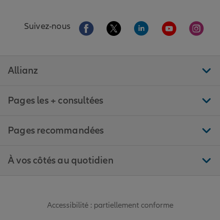
Aller sur la page Facebook de Allianz
Aller sur la page Twitter de All
Aller sur la page Linke
Aller sur la pa
Aller 
Suivez-nous
Allianz
Pages les + consultées
Pages recommandées
À vos côtés au quotidien
Accessibilité : partiellement conforme