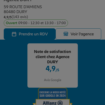
Épargne & retraite
Assurance emprunteur
Prévoyance et dépendance
Protection de la famille
59 ROUTE D'AMIENS
80480 DURY
(143 avis)
Note de 4.9 sur 5
4,9
/5
Vos projets
Assurance animal de compagnie
Protection juridique
Plan épargne retraite
Ouvert
09:00 - 12:30 et 13:30 - 17:00
Prendre un RDV
Voir l'agence
Conseil assurance
Assurance vie
Partir en vacances
Note de satisfaction
Outre-mer
Placements financiers
Déménager
client chez Agence
DURY
4,9
/5
Professionnels
Investissements immobiliers
Changer de voiture
Assurance auto
Note de 4.9 sur 5
Avis Google
Allianz en France
Transmission
Départ à la retraite
Assurance habitation
Préparer l’avenir
Le Pack Famille