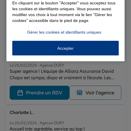
En cliquant sur le bouton "Accepter" vous acceptez tous
Léane
les cookies et identifiants uniques. Vous pouvez aussi
Note de 5 sur 5
Le 26/02/2026 - Agence DURY
modifier vos choix à tout moment via le lien "Gérer les
Super accueil et super beaucoup de professionnalisme!
cookies" accessible dans le pied de page.
Gérer les cookies et identifiants uniques
Prendre un RDV
Voir l'agence
Accepter
Mathis L.
Note de 5 sur 5
Le 26/02/2026 - Agence DURY
Super agence ! L’équipe de Allianz Assurance David
Chayo est sympa, dispo et vraiment à l’écoute. Les
explications sont claires et on se sent bien
accompagné. Je recommande !
Prendre un RDV
Voir l'agence
Charlotte L.
Note de 5 sur 5
Le 26/02/2026 - Agence DURY
Accueil très agréable, service au top !