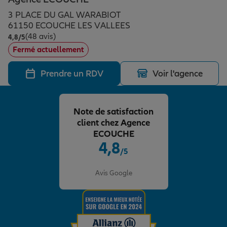
Épargne & retraite
Assurance emprunteur
Prévoyance et dépendance
Protection de la famille
3 PLACE DU GAL WARABIOT
61150 ECOUCHE LES VALLEES
(48 avis)
Note de 4.8 sur 5
4,8
/5
Vos projets
Assurance animal de compagnie
Protection juridique
Plan épargne retraite
Fermé actuellement
Prendre un RDV
Voir l'agence
Conseil assurance
Assurance vie
Partir en vacances
Note de satisfaction
Outre-mer
Placements financiers
Déménager
client chez Agence
ECOUCHE
4,8
/5
Professionnels
Investissements immobiliers
Changer de voiture
Assurance auto
Note de 4.8 sur 5
Avis Google
Allianz en France
Transmission
Départ à la retraite
Assurance habitation
Préparer l’avenir
Le Pack Famille