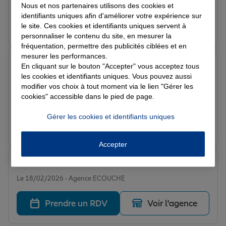
Dossier reçu par mail 2 mn aprés la demande.
Nous et nos partenaires utilisons des cookies et
identifiants uniques afin d'améliorer votre expérience sur
Prendre un RDV
Voir l'agence
le site. Ces cookies et identifiants uniques servent à
personnaliser le contenu du site, en mesurer la
fréquentation, permettre des publicités ciblées et en
mesurer les performances.
Vincent G.
En cliquant sur le bouton "Accepter" vous acceptez tous
Note de 5 sur 5
les cookies et identifiants uniques. Vous pouvez aussi
Le 20/02/2026 - Agence ECOUCHE
modifier vos choix à tout moment via le lien "Gérer les
J’ai été très bien reçu .Céline est à l’écoute et de bons
cookies" accessible dans le pied de page.
conseils .très satisfait de cette agence
Gérer les cookies et identifiants uniques
Prendre un RDV
Voir l'agence
Accepter
jason g.
Note de 5 sur 5
Le 18/02/2026 - Agence ECOUCHE
Prendre un RDV
Voir l'agence