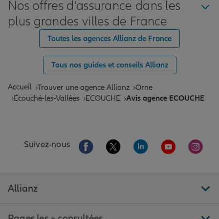
Nos offres d'assurance dans les
plus grandes villes de France
Toutes les agences Allianz de France
Tous nos guides et conseils Allianz
Accueil
Trouver une agence Allianz
Orne
Écouché-les-Vallées
ECOUCHE
Avis agence ECOUCHE
Aller sur la page Facebook de Allianz
Aller sur la page Twitter de All
Aller sur la page Linke
Aller sur la pa
Aller 
Suivez-nous
Allianz
Pages les + consultées