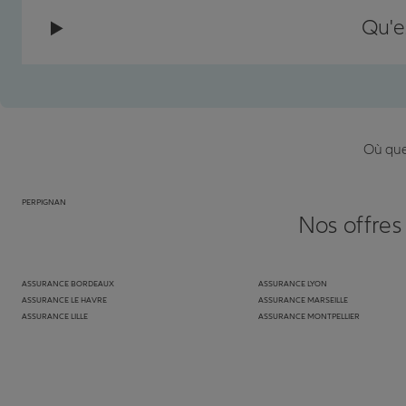
Qu'e
Où que 
PERPIGNAN
Nos offres
ASSURANCE BORDEAUX
ASSURANCE LYON
ASSURANCE LE HAVRE
ASSURANCE MARSEILLE
ASSURANCE LILLE
ASSURANCE MONTPELLIER