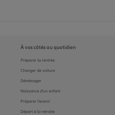
anz
in de Allianz
ge Youtube de Allianz
ur la page Instagram de Allianz
À vos côtés au quotidien
Préparer la rentrée
Changer de voiture
Déménager
Naissance d'un enfant
Préparer l’avenir
Départ à la retraite