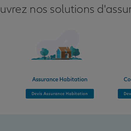
uvrez nos solutions d'assu
nce
Assurance Habitation
Co
Devis Assurance Habitation
Dev
nce