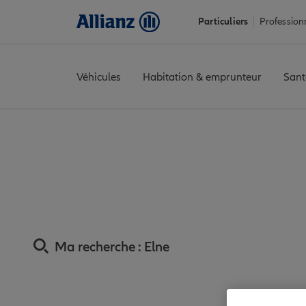
Particuliers
Profession
Véhicules
Habitation & emprunteur
Sant
Accueil
Trouver une agence Allianz
Assurance Pyrénées-Orie
Assurance Elne :
Ma recherche :
Elne