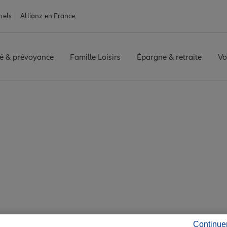
nels
Allianz en France
é & prévoyance
Famille Loisirs
Épargne & retraite
Vo
ntales
Assurance Elne
 7 agences Allianz à 
Continue