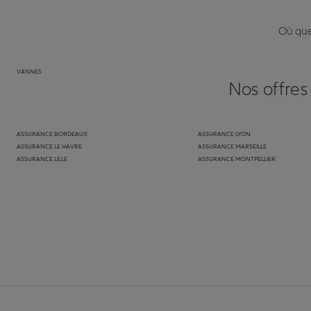
Où que 
VANNES
Nos offres
ASSURANCE BORDEAUX
ASSURANCE LYON
ASSURANCE LE HAVRE
ASSURANCE MARSEILLE
ASSURANCE LILLE
ASSURANCE MONTPELLIER