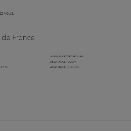
ez vous.
s de France
ASSURANCE STRASBOURG
ASSURANCE TOULON
TIENNE
ASSURANCE TOULOUSE
anz
in de Allianz
ge Youtube de Allianz
ur la page Instagram de Allianz