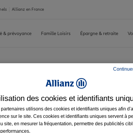
nels
Allianz en France
é & prévoyance
Famille Loisirs
Épargne & retraite
Vo
vis agence ELVEN
Continue
z les avis de l'age
ilisation des cookies et identifiants uniq
partenaires utilisons des cookies et identifiants uniques afin d'
ence sur le site. Ces cookies et identifiants uniques servent à p
u site, en mesurer la fréquentation, permettre des publicités cib
 performances.