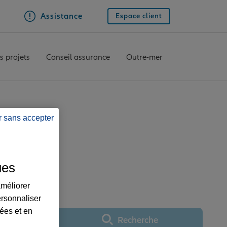
Assistance
Espace client
s projets
Conseil assurance
Outre-mer
r sans accepter
nce ELVEN
ues
améliorer
ersonnaliser
lées et en
Recherche
Utiliser ma position