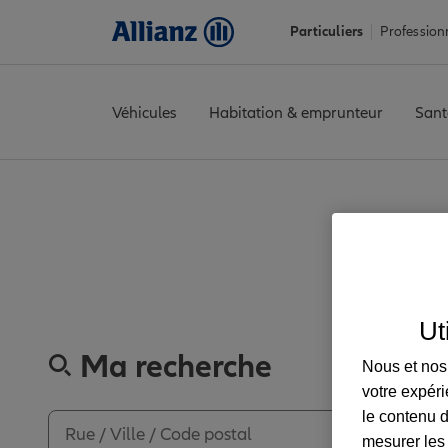
Particuliers
Profession
Véhicules
Habitation & emprunteur
Sant
Accueil
Trouver une agence Allianz
Morbihan
Elven
ELVEN
A
Découvre
Ut
Ma recherche
Nous et nos 
votre expéri
le contenu d
mesurer les