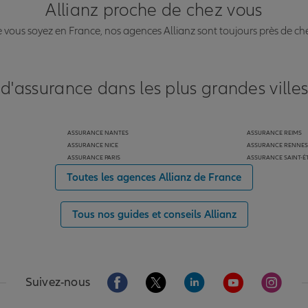
Allianz proche de chez vous
vous soyez en France, nos agences Allianz sont toujours près de ch
 d'assurance dans les plus grandes ville
ASSURANCE NANTES
ASSURANCE REIMS
ASSURANCE NICE
ASSURANCE RENNES
ASSURANCE PARIS
ASSURANCE SAINT-É
Toutes les agences Allianz de France
Tous nos guides et conseils Allianz
Aller sur la page Facebook de Allianz
Aller sur la page Twitter de Alli
Aller sur la page Linked
Aller sur la pa
Aller s
Suivez-nous