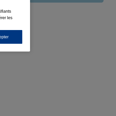
ifiants
rer les
epter