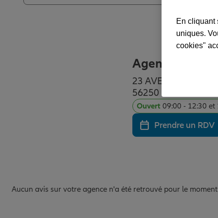
En cliquant 
uniques. Vou
cookies" ac
Agence ELVEN
23 AVENUE DE L'A
56250 ELVEN
Ouvert
09:00 - 12:30 et
Prendre un RDV
Aucun avis sur votre agence n'a été retrouvé pour le moment