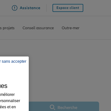
Assistance
Espace client
s projets
Conseil assurance
Outre-mer
IN
r sans accepter
RAINS SUR NOHAIN
ues
améliorer
ersonnaliser
lées et en
Recherche
Utiliser ma position