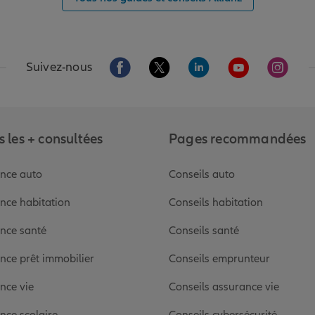
Aller sur la page Facebook de Allianz
Aller sur la page Twitter de Alli
Aller sur la page Linked
Aller sur la pa
Aller s
Suivez-nous
 les + consultées
Pages recommandées
nce auto
Conseils auto
nce habitation
Conseils habitation
nce santé
Conseils santé
nce prêt immobilier
Conseils emprunteur
nce vie
Conseils assurance vie