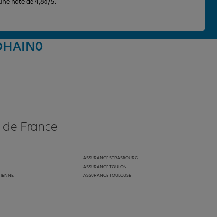
 une note de 4,86/5.
NOHAIN
0
s de France
ASSURANCE STRASBOURG
ASSURANCE TOULON
TIENNE
ASSURANCE TOULOUSE