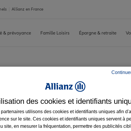
nels
Allianz en France
é & prévoyance
Famille Loisirs
Épargne & retraite
Vo
in
ENTRAINS SUR NOHAIN
Avis agence ENTRAINS SUR NOHA
Continue
vis de l'agence ENT
ilisation des cookies et identifiants uniq
partenaires utilisons des cookies et identifiants uniques afin d'
ence sur le site. Ces cookies et identifiants uniques servent à p
u site, en mesurer la fréquentation, permettre des publicités cib