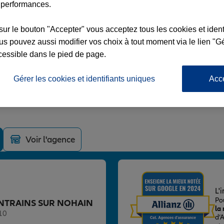
 performances.
sur le bouton "Accepter" vous acceptez tous les cookies et ident
s pouvez aussi modifier vos choix à tout moment via le lien "Gé
cessible dans le pied de page.
AINS SUR NOHAIN
Gérer les cookies et identifiants uniques
Acc
AU ROUGE
UR NOHAIN
Voir l'agence
L'
Po
ce ENTRAINS SUR NOHAIN
la
10
d’