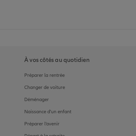
anz
in de Allianz
ge Youtube de Allianz
ur la page Instagram de Allianz
À vos côtés au quotidien
Préparer la rentrée
Changer de voiture
Déménager
Naissance d'un enfant
Préparer l’avenir