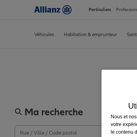
Particuliers
Profession
Véhicules
Habitation & emprunteur
Sant
Accueil
Trouver une agence Allianz
Nièvre
Entrains-sur-Noha
Découvrez les a
Ut
Ma recherche
Nous et nos 
votre expéri
le contenu d