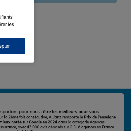
ifiants
rer les
epter
important pour nous :
être les meilleurs pour vous
ur la 2ème fois consécutive, Allianz remporte le
Prix de l’enseigne
 mieux notée sur Google en 2024
dans la catégorie Agences
Assurance, avec 43 000 avis déposés sur 2 516 agences en France