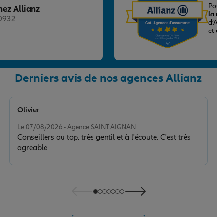
Po
hez Allianz
la
20932
d’
et
Derniers avis de nos agences Allianz
nce
Olivier
Note de 5 sur 5
Le 07/08/2026 - Agence SAINT AIGNAN
Conseillers au top, très gentil et à l'écoute. C'est très
agréable