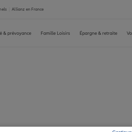
nels
Allianz en France
é & prévoyance
Famille Loisirs
Épargne & retraite
Vo
Assurance Évian-les-Bains
s-Bains : 7 agences 
de Évian-les-Bains