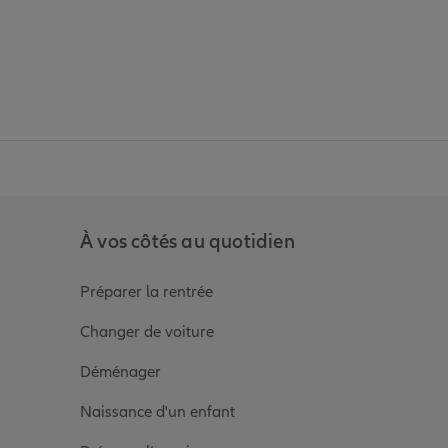
anz
in de Allianz
ge Youtube de Allianz
ur la page Instagram de Allianz
À vos côtés au quotidien
Préparer la rentrée
Changer de voiture
Déménager
Naissance d'un enfant