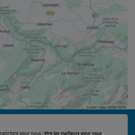
Leaflet
| Map ©2026
HERE
important pour nous :
être les meilleurs pour vous