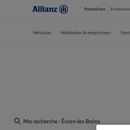
Particuliers
Profession
Véhicules
Habitation & emprunteur
Sant
Accueil
Trouver une agence Allianz
Assurance Haute-Savoie
Assurance Évian-le
Ma recherche :
Évian-les-Bains