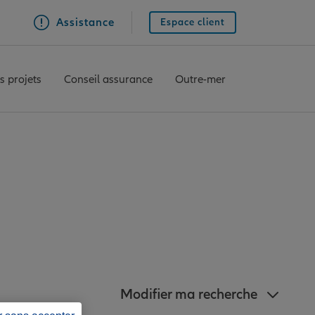
Assistance
Espace client
s projets
Conseil assurance
Outre-mer
Allianz à proximité
Modifier ma recherche