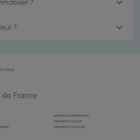
mmobilier ?
teur ?
ez vous.
s de France
ASSURANCE STRASBOURG
ASSURANCE TOULON
TIENNE
ASSURANCE TOULOUSE