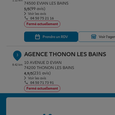
1.12 km
74500 EVIAN LES BAINS
(99 avis)
Note de 5 sur 5
5
/5
Voir les avis
04 50 75 21 16
Fermé actuellement
Prendre un RDV
Voir l'age
AGENCE THONON LES BAINS
3
10 AVENUE D EVIAN
8.42 km
74200 THONON LES BAINS
(231 avis)
Note de 4.9 sur 5
4,9
/5
Voir les avis
04 50 71 73 91
Fermé actuellement
Prendre un RDV
Voir l'age