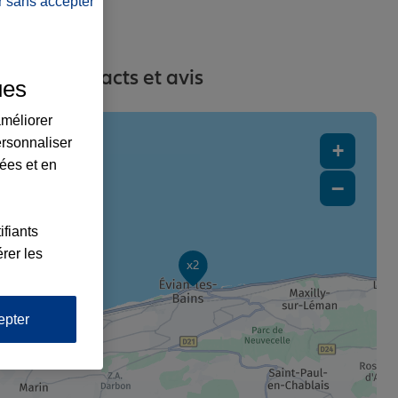
r sans accepter
sses, contacts et avis
ues
améliorer
ersonnaliser
+
lées et en
−
ifiants
rer les
x2
epter