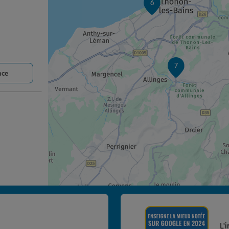
6
7
nce
nce
L'