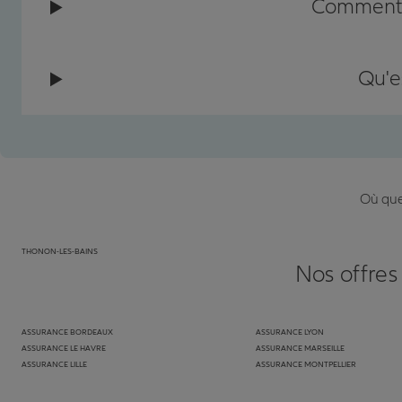
Comment c
Qu'e
Où que 
THONON-LES-BAINS
Nos offres
ASSURANCE BORDEAUX
ASSURANCE LYON
ASSURANCE LE HAVRE
ASSURANCE MARSEILLE
ASSURANCE LILLE
ASSURANCE MONTPELLIER