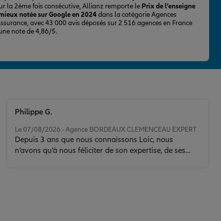
ur la 2ème fois consécutive, Allianz remporte le
Prix de l’enseigne
 mieux notée sur Google en 2024
dans la catégorie Agences
Assurance, avec 43 000 avis déposés sur 2 516 agences en France
 une note de 4,86/5.
Philippe G.
Note de 5 sur 5
Le 07/08/2026 - Agence BORDEAUX CLEMENCEAU EXPERT
Depuis 3 ans que nous connaissons Loic, nous
n’avons qu’à nous féliciter de son expertise, de ses
conseils et de la clarté de son discours. Il nous a sorti
d’une situation délicate en faisant toujours preuve de
calme, de sérénité et de discernement. Son contact est
de plus très agréable.