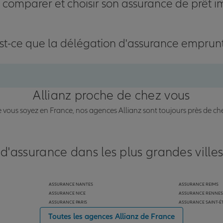
omparer et choisir son assurance de prêt i
st-ce que la délégation d'assurance emprun
Allianz proche de chez vous
vous soyez en France, nos agences Allianz sont toujours près de ch
 d'assurance dans les plus grandes ville
ASSURANCE NANTES
ASSURANCE REIMS
ASSURANCE NICE
ASSURANCE RENNES
ASSURANCE PARIS
ASSURANCE SAINT-É
Toutes les agences Allianz de France