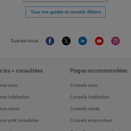
Tous nos guides et conseils Allianz
Aller sur la page Facebook de Allianz
Aller sur la page Twitter de Alli
Aller sur la page Linked
Aller sur la pa
Aller s
Suivez-nous
 les + consultées
Pages recommandées
nce auto
Conseils auto
nce habitation
Conseils habitation
nce santé
Conseils santé
nce prêt immobilier
Conseils emprunteur