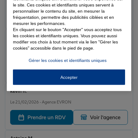
réponses rapide je suis ravie d avoir mes contrats d
le site. Ces cookies et identifiants uniques servent à
assurance chez allianz.Me Laude Stéphanie
personnaliser le contenu du site, en mesurer la
Prendre un RDV
Voir l'agence
fréquentation, permettre des publicités ciblées et en
mesurer les performances.
En cliquant sur le bouton "Accepter" vous acceptez tous
les cookies et identifiants uniques. Vous pouvez aussi
Flavien O.
modifier vos choix à tout moment via le lien "Gérer les
Note de 5 sur 5
cookies" accessible dans le pied de page.
Le 08/03/2026 - Agence EVRON
Toujours parfait avec Sylvie.
Gérer les cookies et identifiants uniques
Prendre un RDV
Voir l'agence
Accepter
kevin h.
Note de 5 sur 5
Le 21/02/2026 - Agence EVRON
Prendre un RDV
Voir l'agence