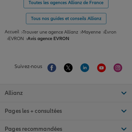
Toutes les agences Allianz de France
Tous nos guides et conseils Allianz
Accueil
Trouver une agence Allianz
Mayenne
Évron
EVRON
Avis agence EVRON
Aller sur la page Facebook de Allianz
Aller sur la page Twitter de All
Aller sur la page Linke
Aller sur la pa
Aller 
Suivez-nous
Allianz
Pages les + consultées
Pages recommandées