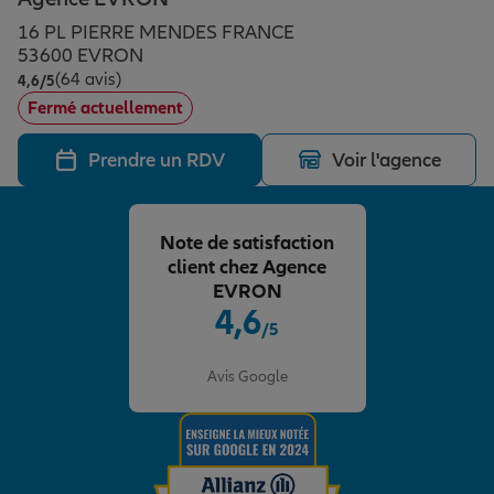
Épargne & retraite
Assurance emprunteur
Prévoyance et dépendance
Protection de la famille
16 PL PIERRE MENDES FRANCE
53600 EVRON
(64 avis)
Note de 4.6 sur 5
4,6
/5
Vos projets
Assurance animal de compagnie
Protection juridique
Plan épargne retraite
Fermé actuellement
Prendre un RDV
Voir l'agence
Conseil assurance
Assurance vie
Partir en vacances
Note de satisfaction
Outre-mer
Placements financiers
Déménager
client chez Agence
EVRON
4,6
/5
Professionnels
Investissements immobiliers
Changer de voiture
Assurance auto
Note de 4.6 sur 5
Avis Google
Allianz en France
Transmission
Départ à la retraite
Assurance habitation
Préparer l’avenir
Le Pack Famille