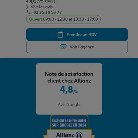
(95 avis)
Note de 4.4 sur 5
4,4
/5
Voir les avis
02 35 30 53 77
Ouvert
09:00 - 12:30 et 13:30 - 17:00
Prendre un RDV
Voir l'agence
Note de satisfaction
client chez Allianz
4,8
/5
Note de 4.8 sur 5
Avis Google