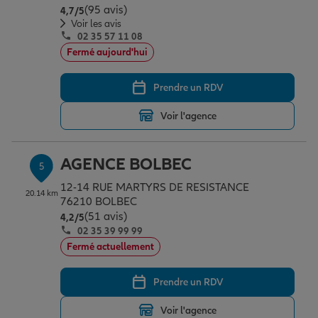
(95 avis)
Note de 4.7 sur 5
4,7
/5
Voir les avis
02 35 57 11 08
Fermé aujourd'hui
Prendre un RDV
Voir l'agence
AGENCE BOLBEC
5
12-14 RUE MARTYRS DE RESISTANCE
20.14 km
76210 BOLBEC
(51 avis)
Note de 4.2 sur 5
4,2
/5
02 35 39 99 99
Fermé actuellement
Prendre un RDV
Voir l'agence