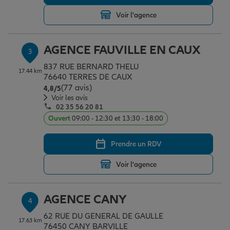
Voir l'agence
Garantie des accidents de la vie
AGENCE FAUVILLE EN CAUX
3
837 RUE BERNARD THELU
Assurance scolaire
17.44 km
76640 TERRES DE CAUX
(77 avis)
Note de 4.8 sur 5
4,8
/5
Voir les avis
02 35 56 20 81
Protection juridique
Ouvert
09:00 - 12:30 et 13:30 - 18:00
Prendre un RDV
Retraite
Voir l'agence
Tous nos devis d'assurance
AGENCE CANY
4
62 RUE DU GENERAL DE GAULLE
17.63 km
76450 CANY BARVILLE