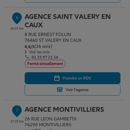
AGENCE SAINT VALERY EN
6
CAUX
26.27 km
8 RUE ERNEST FOLLIN
76460 ST VALERY EN CAUX
(36 avis)
Note de 4.8 sur 5
4,8
/5
Voir les avis
02 35 97 21 16
Fermé actuellement
Prendre un RDV
Voir l'agence
AGENCE MONTIVILLIERS
7
26 RUE LEON GAMBETTA
27.23 km
76290 MONTIVILLIERS