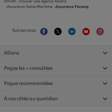
Accueil
Trouver une agence Allianz
Assurance Seine-Maritime
Assurance Fécamp
Aller sur la page Facebook de Allianz
Aller sur la page Twitter de All
Aller sur la page Linke
Aller sur la pa
Aller 
Suivez-nous
Allianz
Pages les + consultées
Pages recommandées
À vos côtés au quotidien