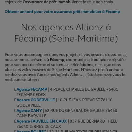
enjeux de
l'assurance de prêt immobilier
et faire le bon choix.
Obtenir un tarif pour votre assurance prêt immobilier à Fécamp
Nos agences Allianz à
Fécamp (Seine-Maritime)
Pour vous accompagner dans vos projets et vos besoins d'assurance,
nous sommes présents à
Fécamp
, charmante cité balnéaire réputée
pour son port de pêche et sa fameuse Bénédictine, ainsi que dans
plusieurs villes voisines de Seine-Maritime. N'hésitez pas à prendre
rendez-vous avec l'un de nos agents Allianz, il étudiera avec vous la
meilleure solution :
Agence FECAMP
| 4 PLACE CHARLES DE GAULLE 76401
FECAMP CEDEX
Agence GODERVILLE
| 10 RUE JEAN PREVOST 76110
GODERVILLE
Agence CANY
| 62 RUE DU GENERAL DE GAULLE 76450
CANY BARVILLE
Agence FAUVILLE EN CAUX
| 837 RUE BERNARD THELU
76640 TERRES DE CAUX
Agence BOLBEC
| 12-14 RUE MARTYRS DE RESISTANCE