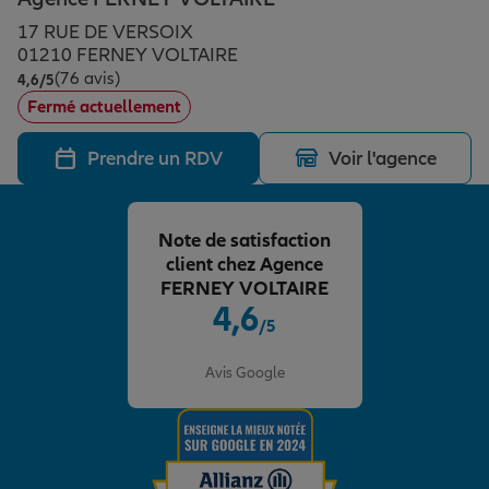
Épargne & retraite
Assurance emprunteur
Prévoyance et dépendance
Protection de la famille
17 RUE DE VERSOIX
01210 FERNEY VOLTAIRE
(76 avis)
Note de 4.6 sur 5
4,6
/5
Vos projets
Assurance animal de compagnie
Protection juridique
Plan épargne retraite
Fermé actuellement
Prendre un RDV
Voir l'agence
Conseil assurance
Assurance vie
Partir en vacances
Note de satisfaction
Outre-mer
Placements financiers
Déménager
client chez Agence
FERNEY VOLTAIRE
4,6
/5
Professionnels
Investissements immobiliers
Changer de voiture
Assurance auto
Note de 4.6 sur 5
Avis Google
Allianz en France
Transmission
Départ à la retraite
Assurance habitation
Préparer l’avenir
Le Pack Famille