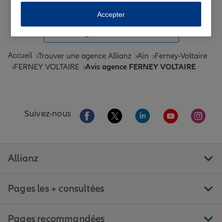
Toutes les agences Allianz de France
Accepter
Tous nos guides et conseils Allianz
Accueil
Trouver une agence Allianz
Ain
Ferney-Voltaire
FERNEY VOLTAIRE
Avis agence FERNEY VOLTAIRE
Aller sur la page Facebook de Allianz
Aller sur la page Twitter de All
Aller sur la page Linke
Aller sur la pa
Aller 
Suivez-nous
Allianz
Pages les + consultées
Pages recommandées