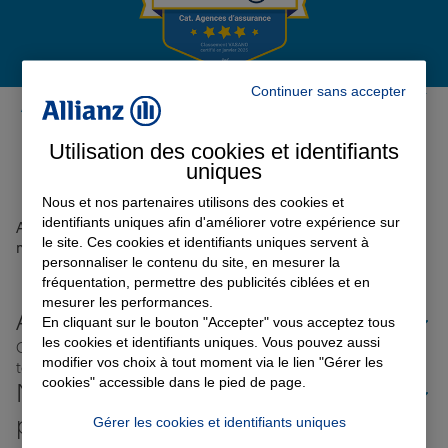
Garantie des accidents de la vie
Continuer sans accepter
Avis de l'agence Agence FERNEY
VOLTAIRE
0
Assurance scolaire
Utilisation des cookies et identifiants
Avis sur une période de 6 mois
uniques
Nous et nos partenaires utilisons des cookies et
Protection juridique
identifiants uniques afin d'améliorer votre expérience sur
Aucun avis sur votre agence n'a été retrouvé pour le
le site. Ces cookies et identifiants uniques servent à
moment
personnaliser le contenu du site, en mesurer la
fréquentation, permettre des publicités ciblées et en
Retraite
mesurer les performances.
Allianz proche de chez vous
En cliquant sur le bouton "Accepter" vous acceptez tous
les cookies et identifiants uniques. Vous pouvez aussi
Où que vous soyez en France, nos agences Allianz sont
Tous nos devis d'assurance
modifier vos choix à tout moment via le lien "Gérer les
toujours près de chez vous.
cookies" accessible dans le pied de page.
Nos offres d'assurance dans les
plus grandes villes de France
Gérer les cookies et identifiants uniques