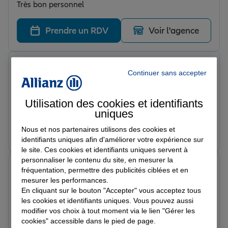
Très bon personnel
Prendre un RDV
Voir l'agence
Marie C.
Continuer sans accepter
Note de 5 sur 5
Le 20/03/2026 - Agence FERRIERE LA GRANDE
Agence très agréable avec un personnel très gentil et
Utilisation des cookies et identifiants
réactif a recommander sans modération
uniques
Nous et nos partenaires utilisons des cookies et
Prendre un RDV
Voir l'agence
identifiants uniques afin d'améliorer votre expérience sur
le site. Ces cookies et identifiants uniques servent à
personnaliser le contenu du site, en mesurer la
Gwendoline N.
fréquentation, permettre des publicités ciblées et en
Note de 5 sur 5
mesurer les performances.
Le 17/03/2026 - Agence FERRIERE LA GRANDE
En cliquant sur le bouton "Accepter" vous acceptez tous
Agence très agréables personnel super genial
les cookies et identifiants uniques. Vous pouvez aussi
modifier vos choix à tout moment via le lien "Gérer les
Prendre un RDV
Voir l'agence
cookies" accessible dans le pied de page.