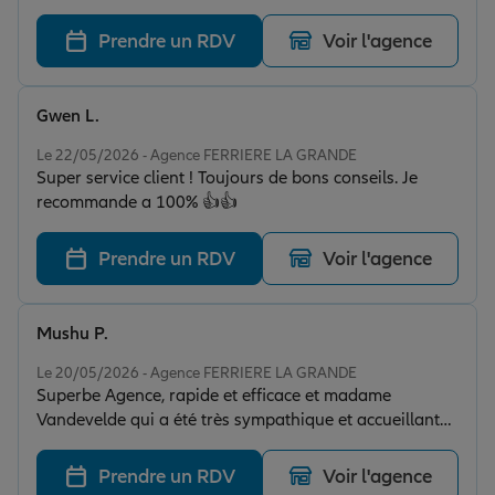
grande rapidité dans les demandes et prise en charge
Vous pouvez y aller en toute confiance
Prendre un RDV
Voir l'agence
Gwen L.
Note de 5 sur 5
Le 22/05/2026 - Agence FERRIERE LA GRANDE
Super service client ! Toujours de bons conseils. Je
recommande a 100% 👍👍
Prendre un RDV
Voir l'agence
Mushu P.
Note de 5 sur 5
Le 20/05/2026 - Agence FERRIERE LA GRANDE
Superbe Agence, rapide et efficace et madame
Vandevelde qui a été très sympathique et accueillante
même par téléphone . Je recommande
Prendre un RDV
Voir l'agence