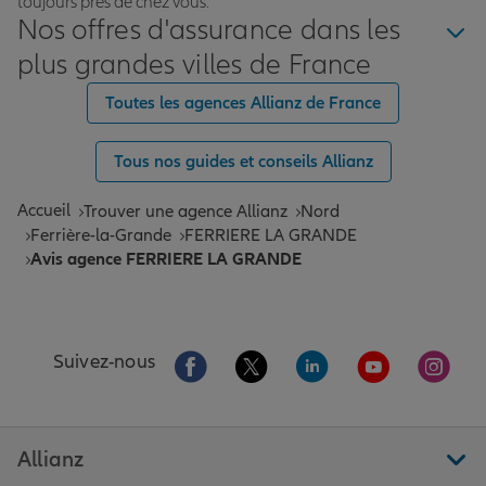
toujours près de chez vous.
Nos offres d'assurance dans les
plus grandes villes de France
Toutes les agences Allianz de France
Tous nos guides et conseils Allianz
Accueil
Trouver une agence Allianz
Nord
Ferrière-la-Grande
FERRIERE LA GRANDE
Avis agence FERRIERE LA GRANDE
Aller sur la page Facebook de Allianz
Aller sur la page Twitter de All
Aller sur la page Linke
Aller sur la pa
Aller 
Suivez-nous
Allianz