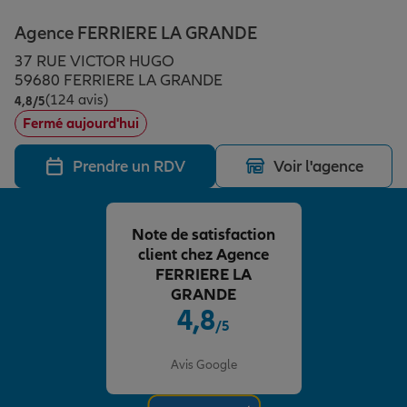
Épargne & retraite
Assurance emprunteur
Prévoyance et dépendance
Protection de la famille
Agence FERRIERE LA GRANDE
37 RUE VICTOR HUGO
Vos projets
Assurance animal de compagnie
Protection juridique
Plan épargne retraite
59680 FERRIERE LA GRANDE
(124 avis)
Note de 4.8 sur 5
4,8
/5
Fermé aujourd'hui
Conseil assurance
Assurance vie
Partir en vacances
Prendre un RDV
Voir l'agence
Outre-mer
Placements financiers
Déménager
Note de satisfaction
client chez Agence
Professionnels
Investissements immobiliers
Changer de voiture
Assurance auto
FERRIERE LA
GRANDE
4,8
/5
Allianz en France
Transmission
Départ à la retraite
Assurance habitation
Note de 4.8 sur 5
Avis Google
Préparer l’avenir
Le Pack Famille