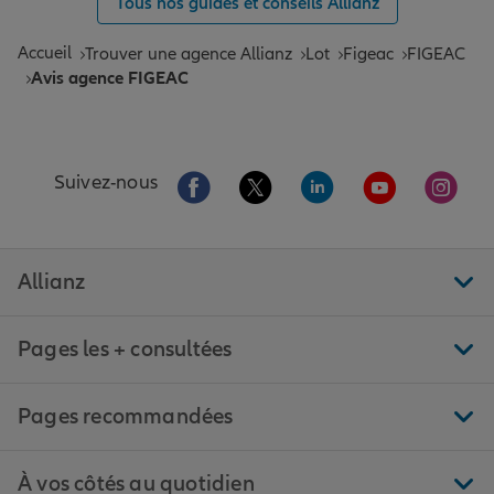
Tous nos guides et conseils Allianz
Accueil
Trouver une agence Allianz
Lot
Figeac
FIGEAC
Avis agence FIGEAC
Aller sur la page Facebook de Allianz
Aller sur la page Twitter de All
Aller sur la page Linke
Aller sur la pa
Aller 
Suivez-nous
Allianz
Pages les + consultées
Pages recommandées
À vos côtés au quotidien