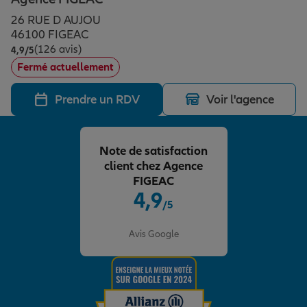
Épargne & retraite
Assurance emprunteur
Prévoyance et dépendance
Protection de la famille
26 RUE D AUJOU
46100 FIGEAC
(126 avis)
Note de 4.9 sur 5
4,9
/5
Vos projets
Assurance animal de compagnie
Protection juridique
Plan épargne retraite
Fermé actuellement
Prendre un RDV
Voir l'agence
Conseil assurance
Assurance vie
Partir en vacances
Note de satisfaction
Outre-mer
Placements financiers
Déménager
client chez Agence
FIGEAC
4,9
/5
Professionnels
Investissements immobiliers
Changer de voiture
Assurance auto
Note de 4.9 sur 5
Avis Google
Allianz en France
Transmission
Départ à la retraite
Assurance habitation
Préparer l’avenir
Le Pack Famille