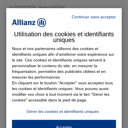
Note de 4 sur 5
Le 26/03/2026 - Agence FIGEAC
Très bien reçu et conseiller
Continuer sans accepter
Prendre un RDV
Voir l'agence
Utilisation des cookies et identifiants
uniques
ruddy n.
Nous et nos partenaires utilisons des cookies et
Note de 5 sur 5
identifiants uniques afin d'améliorer votre expérience sur
Le 27/02/2026 - Agence FIGEAC
le site. Ces cookies et identifiants uniques servent à
Service impeccable rien a redire, personnel a l'écoute
personnaliser le contenu du site, en mesurer la
et réactif. Merci
fréquentation, permettre des publicités ciblées et en
mesurer les performances.
En cliquant sur le bouton "Accepter" vous acceptez tous
Prendre un RDV
Voir l'agence
les cookies et identifiants uniques. Vous pouvez aussi
modifier vos choix à tout moment via le lien "Gérer les
cookies" accessible dans le pied de page.
AURELIE H.
Note de 5 sur 5
Gérer les cookies et identifiants uniques
Le 27/02/2026 - Agence FIGEAC
Très accueillant et à l'écoute.
Accepter