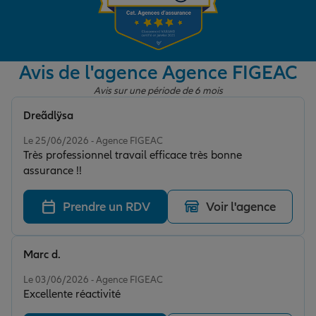
Garantie des accidents de la vie
Avis de l'agence Agence FIGEAC
Avis sur une période de 6 mois
Assurance scolaire
Dreãdlÿsa
Note de 5 sur 5
Le 25/06/2026 - Agence FIGEAC
Protection juridique
Très professionnel travail efficace très bonne
assurance !!
Retraite
Prendre un RDV
Voir l'agence
Tous nos devis d'assurance
Marc d.
Note de 5 sur 5
Le 03/06/2026 - Agence FIGEAC
Excellente réactivité