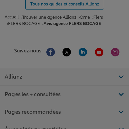
Tous nos guides et conseils Allianz
Accueil
Trouver une agence Allianz
Orne
Flers
FLERS BOCAGE
Avis agence FLERS BOCAGE
Aller sur la page Facebook de Allianz
Aller sur la page Twitter de All
Aller sur la page Linke
Aller sur la pa
Aller 
Suivez-nous
Allianz
Pages les + consultées
Pages recommandées