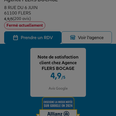
Épargne & retraite
Assurance emprunteur
Prévoyance et dépendance
Protection de la famille
8 RUE DU 6 JUIN
61100 FLERS
(200 avis)
Note de 4.9 sur 5
4,9
/5
Vos projets
Assurance animal de compagnie
Protection juridique
Plan épargne retraite
Fermé actuellement
Prendre un RDV
Voir l'agence
Conseil assurance
Assurance vie
Partir en vacances
Note de satisfaction
Outre-mer
Placements financiers
Déménager
client chez Agence
FLERS BOCAGE
4,9
/5
Professionnels
Investissements immobiliers
Changer de voiture
Assurance auto
Note de 4.9 sur 5
Avis Google
Allianz en France
Transmission
Départ à la retraite
Assurance habitation
Préparer l’avenir
Le Pack Famille