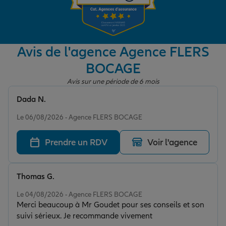
Garantie des accidents de la vie
Avis de l'agence Agence FLERS
BOCAGE
Assurance scolaire
Avis sur une période de 6 mois
Dada N.
Protection juridique
Note de 5 sur 5
Le 06/08/2026 - Agence FLERS BOCAGE
Prendre un RDV
Voir l'agence
Retraite
Thomas G.
Tous nos devis d'assurance
Note de 5 sur 5
Le 04/08/2026 - Agence FLERS BOCAGE
Merci beaucoup à Mr Goudet pour ses conseils et son
suivi sérieux. Je recommande vivement