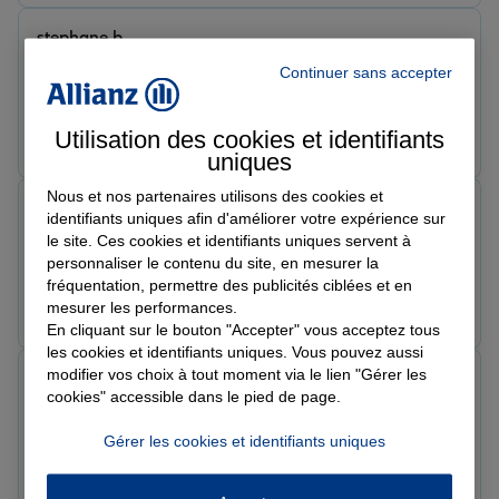
stephane b.
Note de 5 sur 5
Continuer sans accepter
Le 22/06/2026 - Agence FLERS BOCAGE
Prendre un RDV
Voir l'agence
Utilisation des cookies et identifiants
uniques
Nous et nos partenaires utilisons des cookies et
Isabelle E.
identifiants uniques afin d'améliorer votre expérience sur
Note de 5 sur 5
le site. Ces cookies et identifiants uniques servent à
Le 11/06/2026 - Agence FLERS BOCAGE
personnaliser le contenu du site, en mesurer la
fréquentation, permettre des publicités ciblées et en
Prendre un RDV
Voir l'agence
mesurer les performances.
En cliquant sur le bouton "Accepter" vous acceptez tous
les cookies et identifiants uniques. Vous pouvez aussi
modifier vos choix à tout moment via le lien "Gérer les
Jean-Charles
cookies" accessible dans le pied de page.
Note de 5 sur 5
Le 21/05/2026 - Agence FLERS BOCAGE
Gérer les cookies et identifiants uniques
Prendre un RDV
Voir l'agence