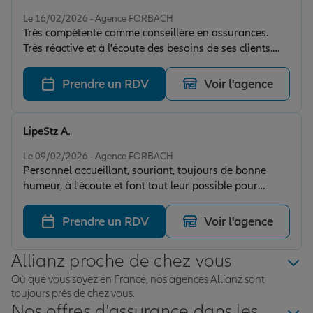
Note de 5 sur 5
Le 16/02/2026 - Agence FORBACH
Très compétente comme conseillère en assurances.
Très réactive et à l'écoute des besoins de ses clients.
Aucune obligation de souscrire à divers contrats que
vous ne souhaiteriez pas (contrairement à d'autres
Prendre un RDV
Voir l'agence
compagnies). Une équipe qui l'accompagne au top, très
rapide en cas de besoins, de questions ou autres. Merci
à MME Ludwig et son équipe.
LipeStz A.
Note de 5 sur 5
Le 09/02/2026 - Agence FORBACH
Personnel accueillant, souriant, toujours de bonne
humeur, à l'écoute et font tout leur possible pour
trouver une solution en cas de pépin. Je recommande
fortement.
Prendre un RDV
Voir l'agence
Allianz proche de chez vous
Où que vous soyez en France, nos agences Allianz sont
toujours près de chez vous.
Nos offres d'assurance dans les