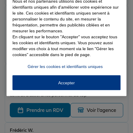
Nous et nos partenaires utilisons des cookies et
identifiants uniques afin d'améliorer votre expérience sur
Andres L.
le site. Ces cookies et identifiants uniques servent à
Note de 5 sur 5
personnaliser le contenu du site, en mesurer la
Le 25/02/2026 - Agence FORBACH
fréquentation, permettre des publicités ciblées et en
Je Recommande une de meilleurs assurance qui existe
mesurer les performances.
à Forbach
En cliquant sur le bouton "Accepter" vous acceptez tous
les cookies et identifiants uniques. Vous pouvez aussi
modifier vos choix à tout moment via le lien "Gérer les
Prendre un RDV
Voir l'agence
cookies" accessible dans le pied de page.
Gérer les cookies et identifiants uniques
Jean-luc B.
Note de 5 sur 5
Le 24/02/2026 - Agence FORBACH
Accepter
Très bon accueil de Très bonnes explications sur mon
contrat d'assurance personnel au top
Prendre un RDV
Voir l'agence
Frédéric W.