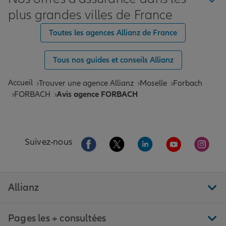
plus grandes villes de France
Toutes les agences Allianz de France
Tous nos guides et conseils Allianz
Accueil
Trouver une agence Allianz
Moselle
Forbach
FORBACH
Avis agence FORBACH
Aller sur la page Facebook de Allianz
Aller sur la page Twitter de All
Aller sur la page Linke
Aller sur la pa
Aller 
Suivez-nous
Allianz
Pages les + consultées