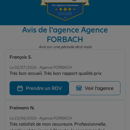
Garantie des accidents de la vie
Avis de l'agence Agence
FORBACH
Assurance scolaire
Avis sur une période de 6 mois
François S.
Protection juridique
Note de 5 sur 5
Le 02/07/2026 - Agence FORBACH
Très bon accueil. Très bon rapport qualité prix
Retraite
Prendre un RDV
Voir l'agence
Tous nos devis d'assurance
Freimann N.
Note de 5 sur 5
Le 23/06/2026 - Agence FORBACH
Très satisfait de mon assureure. Professionnelle,