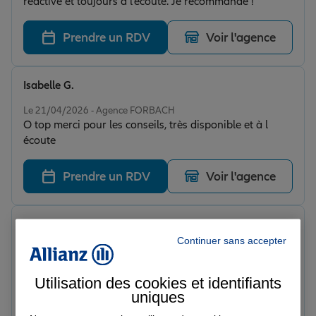
réactive et toujours à l’écoute. Je recommande !
Prendre un RDV
Voir l'agence
Isabelle G.
Note de 5 sur 5
Le 21/04/2026 - Agence FORBACH
O top merci pour les conseils, très disponible et à l
écoute
Prendre un RDV
Voir l'agence
Giordano G.
Note de 5 sur 5
Continuer sans accepter
Le 04/03/2026 - Agence FORBACH
Très professionnel
Utilisation des cookies et identifiants
uniques
Prendre un RDV
Voir l'agence