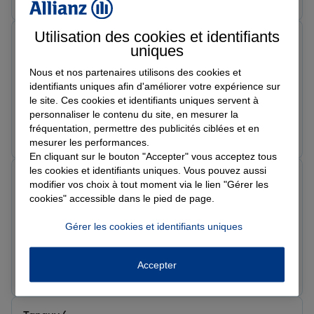
Utilisation des cookies et identifiants
Muriel V.
uniques
Note de 5 sur 5
Le 13/05/2026 - Agence FORCALQUIER
Nous et nos partenaires utilisons des cookies et
Accueil au top, Gwenaëlle est à l’écoute et donne des
identifiants uniques afin d'améliorer votre expérience sur
informations précises je recommande vivement
le site. Ces cookies et identifiants uniques servent à
personnaliser le contenu du site, en mesurer la
fréquentation, permettre des publicités ciblées et en
Prendre un RDV
Voir l'agence
mesurer les performances.
En cliquant sur le bouton "Accepter" vous acceptez tous
les cookies et identifiants uniques. Vous pouvez aussi
Bilel H.
modifier vos choix à tout moment via le lien "Gérer les
Note de 5 sur 5
cookies" accessible dans le pied de page.
Le 21/04/2026 - Agence FORCALQUIER
Gwenaël et à l’écoute et très professionnel je
Gérer les cookies et identifiants uniques
recommande vivement .
Accepter
Prendre un RDV
Voir l'agence