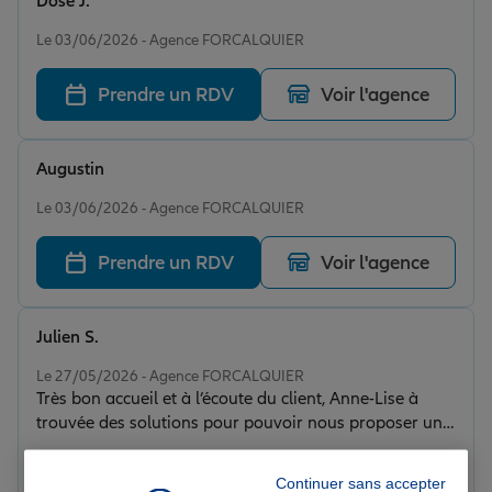
Dose J.
Note de 5 sur 5
Le 03/06/2026 - Agence FORCALQUIER
Prendre un RDV
Voir l'agence
Augustin
Note de 5 sur 5
Le 03/06/2026 - Agence FORCALQUIER
Prendre un RDV
Voir l'agence
Julien S.
Note de 5 sur 5
Le 27/05/2026 - Agence FORCALQUIER
Très bon accueil et à l’écoute du client, Anne-Lise à
trouvée des solutions pour pouvoir nous proposer un
contrat compétitif. Je recommande.
Prendre un RDV
Voir l'agence
Continuer sans accepter