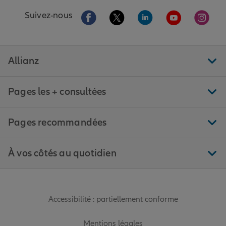
Aller sur la page Facebook de Allianz
Aller sur la page Twitter de All
Aller sur la page Linke
Aller sur la pa
Aller 
Suivez-nous
Allianz
Pages les + consultées
Pages recommandées
À vos côtés au quotidien
Accessibilité : partiellement conforme
Mentions légales