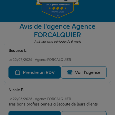
Garantie des accidents de la vie
Avis de l'agence Agence
FORCALQUIER
Assurance scolaire
Avis sur une période de 6 mois
Beatrice L.
Protection juridique
Note de 5 sur 5
Le 22/07/2026 - Agence FORCALQUIER
Prendre un RDV
Voir l'agence
Retraite
Nicole F.
Tous nos devis d'assurance
Note de 5 sur 5
Le 22/06/2026 - Agence FORCALQUIER
Très bons professionnels à l'écoute de leurs clients