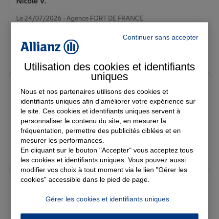
Nicole V.
Note de 4 sur 5
Le 24/07/2026 - Agence FORT DE FRANCE
Bon accueil et disponibilite de madame dru
Continuer sans accepter
Prendre un RDV
Voir l'agence
Utilisation des cookies et identifiants
uniques
Naud C.
Nous et nos partenaires utilisons des cookies et
Note de 5 sur 5
identifiants uniques afin d'améliorer votre expérience sur
Le 24/07/2026 - Agence FORT DE FRANCE
le site. Ces cookies et identifiants uniques servent à
Bonjour ! Neltia, Votre professionnalisme, votre
personnaliser le contenu du site, en mesurer la
réactivité et votre sens de l'écoute témoignent d'un
fréquentation, permettre des publicités ciblées et en
véritable engagement. J'apprécie particulièrement la
mesurer les performances.
qualité de votre accompagnement ainsi que l'efficacité
Prendre un RDV
Voir l'agence
En cliquant sur le bouton "Accepter" vous acceptez tous
avec laquelle mes demandes ont été prises en charge.
les cookies et identifiants uniques. Vous pouvez aussi
Il est toujours agréable de pouvoir compter sur une
modifier vos choix à tout moment via le lien "Gérer les
équipe compétente et soucieuse de la satisfaction de
cookies" accessible dans le pied de page.
Cédric L.
ses assurés. Je vous encourage à poursuivre dans cette
Note de 5 sur 5
Gérer les cookies et identifiants uniques
voie d'excellence. Merci infiniment Neltia ✨️
Le 23/07/2026 - Agence FORT DE FRANCE
Jessie super accueil, Merci beaucoup