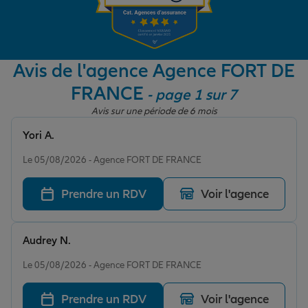
Garantie des accidents de la vie
Avis de l'agence Agence FORT DE
FRANCE
- page 1 sur 7
Assurance scolaire
Avis sur une période de 6 mois
Yori A.
Protection juridique
Note de 5 sur 5
Le 05/08/2026 - Agence FORT DE FRANCE
Prendre un RDV
Voir l'agence
Retraite
Audrey N.
Tous nos devis d'assurance
Note de 5 sur 5
Le 05/08/2026 - Agence FORT DE FRANCE
Prendre un RDV
Voir l'agence