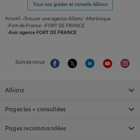
Tous nos guides et conseils Allianz
Accueil
Trouver une agence Allianz
Martinique
Fort-de-France
FORT DE FRANCE
Avis agence FORT DE FRANCE
Aller sur la page Facebook de Allianz
Aller sur la page Twitter de All
Aller sur la page Linke
Aller sur la pa
Aller 
Suivez-nous
Allianz
Pages les + consultées
Pages recommandées