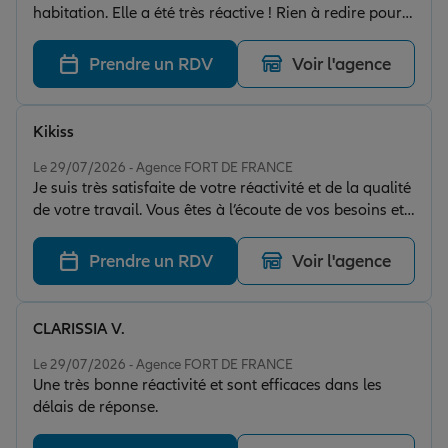
habitation. Elle a été très réactive ! Rien à redire pour
le moment !
Prendre un RDV
Voir l'agence
Kikiss
Note de 4 sur 5
Le 29/07/2026 - Agence FORT DE FRANCE
Je suis très satisfaite de votre réactivité et de la qualité
de votre travail. Vous êtes à l’écoute de vos besoins et
vos propositions sont toujours parfaitement adaptées
et complémentaires. Je recommande vivement vos
Prendre un RDV
Voir l'agence
services !
CLARISSIA V.
Note de 5 sur 5
Le 29/07/2026 - Agence FORT DE FRANCE
Une très bonne réactivité et sont efficaces dans les
délais de réponse.