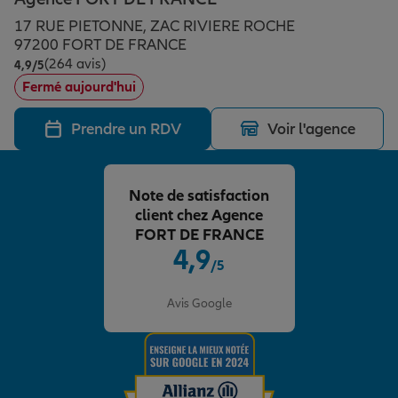
Épargne & retraite
Assurance emprunteur
Prévoyance et dépendance
Protection de la famille
17 RUE PIETONNE, ZAC RIVIERE ROCHE
97200 FORT DE FRANCE
(264 avis)
Note de 4.9 sur 5
4,9
/5
Vos projets
Assurance animal de compagnie
Protection juridique
Plan épargne retraite
Fermé aujourd'hui
Prendre un RDV
Voir l'agence
Conseil assurance
Assurance vie
Partir en vacances
Note de satisfaction
Outre-mer
Placements financiers
Déménager
client chez Agence
FORT DE FRANCE
4,9
/5
Professionnels
Investissements immobiliers
Changer de voiture
Assurance auto
Note de 4.9 sur 5
Avis Google
Allianz en France
Transmission
Départ à la retraite
Assurance habitation
Préparer l’avenir
Le Pack Famille