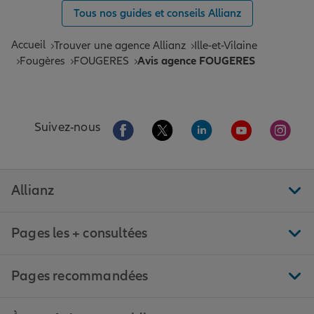
Tous nos guides et conseils Allianz
Accueil
Trouver une agence Allianz
Ille-et-Vilaine
Fougères
FOUGERES
Avis agence FOUGERES
Aller sur la page Facebook de Allianz
Aller sur la page Twitter de All
Aller sur la page Linke
Aller sur la pa
Aller 
Suivez-nous
Allianz
Pages les + consultées
Pages recommandées