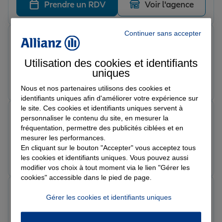
Prendre un RDV
Voir l'agence
Continuer sans accepter
Amine H.
Note de 5 sur 5
Le 02/07/2026 - Agence FOUGERES
Utilisation des cookies et identifiants
uniques
Prendre un RDV
Voir l'agence
Nous et nos partenaires utilisons des cookies et
identifiants uniques afin d'améliorer votre expérience sur
le site. Ces cookies et identifiants uniques servent à
Ben E.
personnaliser le contenu du site, en mesurer la
Note de 5 sur 5
fréquentation, permettre des publicités ciblées et en
Le 11/06/2026 - Agence FOUGERES
mesurer les performances.
En cliquant sur le bouton "Accepter" vous acceptez tous
Prendre un RDV
Voir l'agence
les cookies et identifiants uniques. Vous pouvez aussi
modifier vos choix à tout moment via le lien "Gérer les
cookies" accessible dans le pied de page.
Marc L.
Gérer les cookies et identifiants uniques
Note de 5 sur 5
Le 18/03/2026 - Agence FOUGERES