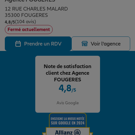
Épargne & retraite
Assurance emprunteur
Prévoyance et dépendance
Protection de la famille
12 RUE CHARLES MALARD
35300 FOUGERES
(104 avis)
Note de 4.8 sur 5
4,8
/5
Vos projets
Assurance animal de compagnie
Protection juridique
Plan épargne retraite
Fermé actuellement
Prendre un RDV
Voir l'agence
Conseil assurance
Assurance vie
Partir en vacances
Note de satisfaction
Outre-mer
Placements financiers
Déménager
client chez Agence
FOUGERES
4,8
/5
Professionnels
Investissements immobiliers
Changer de voiture
Assurance auto
Note de 4.8 sur 5
Avis Google
Allianz en France
Transmission
Départ à la retraite
Assurance habitation
Préparer l’avenir
Le Pack Famille