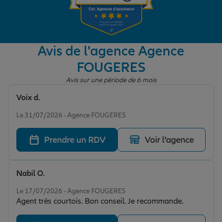
Garantie des accidents de la vie
Avis de l'agence Agence
FOUGERES
Assurance scolaire
Avis sur une période de 6 mois
Voix d.
Protection juridique
Note de 5 sur 5
Le 31/07/2026 - Agence FOUGERES
Prendre un RDV
Voir l'agence
Retraite
Nabil O.
Tous nos devis d'assurance
Note de 5 sur 5
Le 17/07/2026 - Agence FOUGERES
Agent très courtois. Bon conseil. Je recommande.