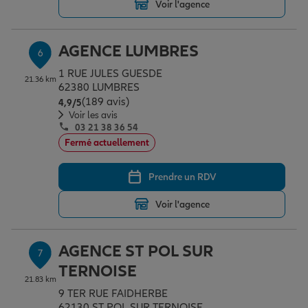
Voir l'agence
AGENCE LUMBRES
6
1 RUE JULES GUESDE
21.36 km
62380 LUMBRES
(189 avis)
Note de 4.9 sur 5
4,9
/5
Voir les avis
03 21 38 36 54
Fermé actuellement
Prendre un RDV
Voir l'agence
AGENCE ST POL SUR
7
TERNOISE
21.83 km
9 TER RUE FAIDHERBE
62130 ST POL SUR TERNOISE