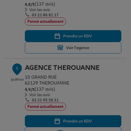
(137 avis)
Note de 4.8 sur 5
4,8
/5
Voir les avis
03 21 86 81 17
Fermé actuellement
Prendre un RDV
Voir l'agence
AGENCE THEROUANNE
5
10 GRAND RUE
16.89 km
62129 THEROUANNE
(137 avis)
Note de 4.9 sur 5
4,9
/5
Voir les avis
03 21 95 58 31
Fermé actuellement
Prendre un RDV