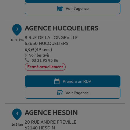
Voir l'agence
Garantie des accidents de la vie
AGENCE HUCQUELIERS
3
8 RUE DE LA LONGEVILLE
Assurance scolaire
16.08 km
62650 HUCQUELIERS
(49 avis)
Note de 4.9 sur 5
4,9
/5
Voir les avis
03 21 95 95 86
Protection juridique
Fermé actuellement
Prendre un RDV
Retraite
Voir l'agence
Tous nos devis d'assurance
AGENCE HESDIN
4
20 RUE ANDRE FREVILLE
16.8 km
62140 HESDIN