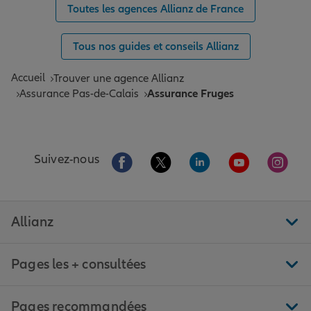
Toutes les agences Allianz de France
Tous nos guides et conseils Allianz
Accueil
Trouver une agence Allianz
Assurance Pas-de-Calais
Assurance Fruges
Aller sur la page Facebook de Allianz
Aller sur la page Twitter de All
Aller sur la page Linke
Aller sur la pa
Aller 
Suivez-nous
Allianz
Pages les + consultées
Pages recommandées