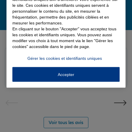
le site. Ces cookies et identifiants uniques servent à
personnaliser le contenu du site, en mesurer la
fréquentation, permettre des publicités ciblées et en
mesurer les performances.
En cliquant sur le bouton "Accepter" vous acceptez tous
Derniers avis de nos agences Allianz
les cookies et identifiants uniques. Vous pouvez aussi
modifier vos choix à tout moment via le lien "Gérer les
cookies" accessible dans le pied de page.
Yori A.
Gérer les cookies et identifiants uniques
Note de 5 sur 5
Le 05/08/2026 - Agence FORT DE FRANCE
Accepter
Voir tous les avis