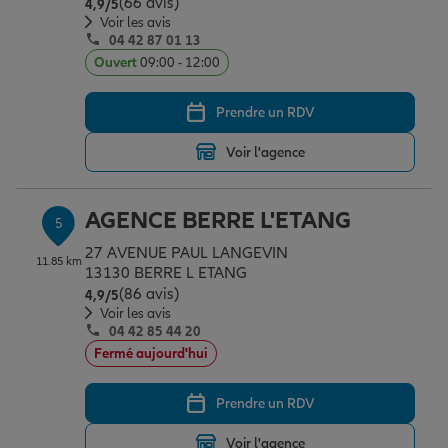
(66 avis)
Note de 4.9 sur 5
4,9
/5
Voir les avis
04 42 87 01 13
Ouvert
09:00 - 12:00
Prendre un RDV
Voir l'agence
AGENCE BERRE L'ETANG
5
27 AVENUE PAUL LANGEVIN
11.85 km
13130 BERRE L ETANG
(86 avis)
Note de 4.9 sur 5
4,9
/5
Voir les avis
04 42 85 44 20
Fermé aujourd'hui
Prendre un RDV
Voir l'agence