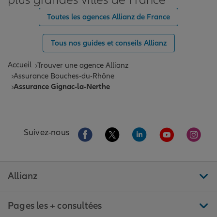
plus grandes villes de France
Toutes les agences Allianz de France
Tous nos guides et conseils Allianz
Accueil
Trouver une agence Allianz
Assurance Bouches-du-Rhône
Assurance Gignac-la-Nerthe
Aller sur la page Facebook de Allianz
Aller sur la page Twitter de All
Aller sur la page Linke
Aller sur la pa
Aller 
Suivez-nous
Allianz
Pages les + consultées