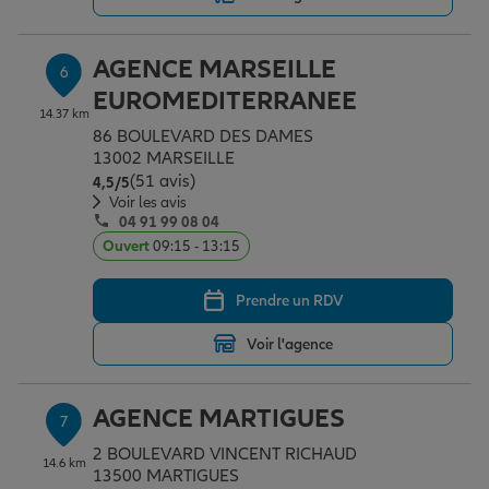
AGENCE MARSEILLE
6
EUROMEDITERRANEE
14.37 km
86 BOULEVARD DES DAMES
13002 MARSEILLE
(51 avis)
Note de 4.5 sur 5
4,5
/5
Voir les avis
04 91 99 08 04
Ouvert
09:15 - 13:15
Prendre un RDV
Voir l'agence
AGENCE MARTIGUES
7
2 BOULEVARD VINCENT RICHAUD
14.6 km
13500 MARTIGUES