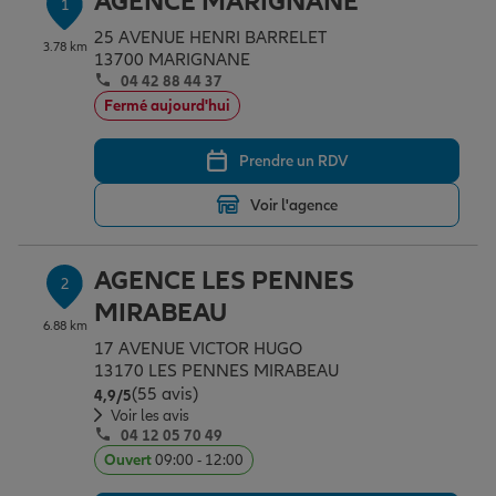
AGENCE MARIGNANE
1
Épargne & retraite
Assurance emprunteur
Prévoyance et dépendance
Protection de la famille
25 AVENUE HENRI BARRELET
3.78 km
13700 MARIGNANE
04 42 88 44 37
Vos projets
Assurance animal de compagnie
Protection juridique
Plan épargne retraite
Fermé aujourd'hui
Prendre un RDV
Conseil assurance
Assurance vie
Partir en vacances
Voir l'agence
Outre-mer
Placements financiers
Déménager
AGENCE LES PENNES
2
MIRABEAU
6.88 km
Professionnels
Investissements immobiliers
Changer de voiture
Assurance auto
17 AVENUE VICTOR HUGO
13170 LES PENNES MIRABEAU
(55 avis)
Note de 4.9 sur 5
4,9
/5
Allianz en France
Transmission
Départ à la retraite
Assurance habitation
Voir les avis
04 12 05 70 49
Ouvert
09:00 - 12:00
Préparer l’avenir
Le Pack Famille