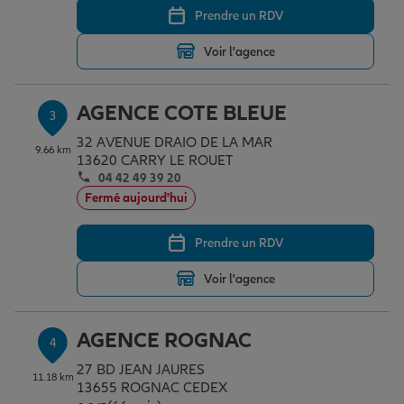
Prendre un RDV
Voir l'agence
Garantie des accidents de la vie
AGENCE COTE BLEUE
3
Assurance scolaire
32 AVENUE DRAIO DE LA MAR
9.66 km
13620 CARRY LE ROUET
04 42 49 39 20
Protection juridique
Fermé aujourd'hui
Prendre un RDV
Retraite
Voir l'agence
Tous nos devis d'assurance
AGENCE ROGNAC
4
27 BD JEAN JAURES
11.18 km
13655 ROGNAC CEDEX