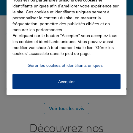
identifiants uniques afin d'améliorer votre expérience sur
le site. Ces cookies et identifiants uniques servent à
personnaliser le contenu du site, en mesurer la
Derniers avis de nos agences Allianz
fréquentation, permettre des publicités ciblées et en
mesurer les performances.
En cliquant sur le bouton "Accepter" vous acceptez tous
Yayaya M.
les cookies et identifiants uniques. Vous pouvez aussi
Note de 5 sur 5
modifier vos choix à tout moment via le lien "Gérer les
Le 07/08/2026 - Agence NANTERRE
cookies" accessible dans le pied de page.
Merci à Madi pour son écoute et ces conseils précieux.
Réactif et efficace le service impeccable
Gérer les cookies et identifiants uniques
Accepter
Voir tous les avis
Découvrez nos