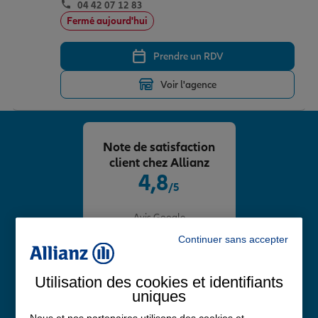
04 42 07 12 83
Fermé aujourd'hui
Prendre un RDV
Voir l'agence
Note de satisfaction
client chez Allianz
4,8
/5
Note de 4.8 sur 5
Avis Google
Continuer sans accepter
Utilisation des cookies et identifiants
uniques
Nous et nos partenaires utilisons des cookies et