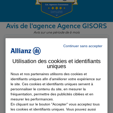
Garantie des accidents de la vie
Avis de l'agence Agence GISORS
Avis sur une période de 6 mois
Assurance scolaire
Myriam L.
Continuer sans accepter
Note de 5 sur 5
Le 26/06/2026 - Agence GISORS
Protection juridique
Utilisation des cookies et identifiants
Prendre un RDV
Voir l'agence
uniques
Retraite
Nous et nos partenaires utilisons des cookies et
identifiants uniques afin d'améliorer votre expérience sur
Patricia L.
le site. Ces cookies et identifiants uniques servent à
Note de 5 sur 5
personnaliser le contenu du site, en mesurer la
Le 03/06/2026 - Agence GISORS
Tous nos devis d'assurance
Agence très bien, écoute et contrats mis en place
fréquentation, permettre des publicités ciblées et en
mesurer les performances.
excellent,bon accueil et personnel très agréable à L
En cliquant sur le bouton "Accepter" vous acceptez tous
écoute
les cookies et identifiants uniques. Vous pouvez aussi
Prendre un RDV
Voir l'agence