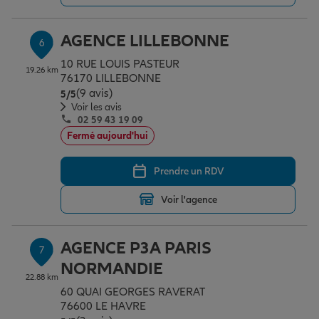
AGENCE LILLEBONNE
6
10 RUE LOUIS PASTEUR
19.26 km
76170 LILLEBONNE
(9 avis)
Note de 5 sur 5
5
/5
Voir les avis
02 59 43 19 09
Fermé aujourd'hui
Prendre un RDV
Voir l'agence
AGENCE P3A PARIS
7
NORMANDIE
22.88 km
60 QUAI GEORGES RAVERAT
76600 LE HAVRE