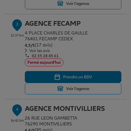
Voir l'agence
Garantie des accidents de la vie
AGENCE FECAMP
3
4 PLACE CHARLES DE GAULLE
12.37 km
76401 FECAMP CEDEX
Assurance scolaire
(17 avis)
Note de 4.5 sur 5
4,5
/5
Voir les avis
02 35 28 45 61
Protection juridique
Fermé aujourd'hui
Prendre un RDV
Retraite
Voir l'agence
Tous nos devis d'assurance
AGENCE MONTIVILLIERS
4
26 RUE LEON GAMBETTA
16.42 km
76290 MONTIVILLIERS
(95 avis)
Note de 4.4 sur 5
4,4
/5