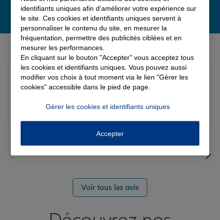
identifiants uniques afin d'améliorer votre expérience sur
le site. Ces cookies et identifiants uniques servent à
personnaliser le contenu du site, en mesurer la
fréquentation, permettre des publicités ciblées et en
Derniers avis de nos agences Allianz
mesurer les performances.
En cliquant sur le bouton "Accepter" vous acceptez tous
les cookies et identifiants uniques. Vous pouvez aussi
Louis M.
modifier vos choix à tout moment via le lien "Gérer les
Note de 5 sur 5
cookies" accessible dans le pied de page.
Le 08/08/2026 - Agence PAVILLY
Bon suivi de mon sinistre, merci
Gérer les cookies et identifiants uniques
Accepter
Voir tous les avis