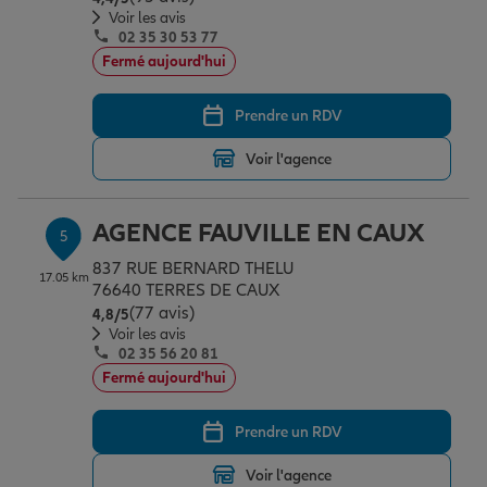
Voir les avis
02 35 30 53 77
Fermé aujourd'hui
Prendre un RDV
Voir l'agence
AGENCE FAUVILLE EN CAUX
5
837 RUE BERNARD THELU
17.05 km
76640 TERRES DE CAUX
(77 avis)
Note de 4.8 sur 5
4,8
/5
Voir les avis
02 35 56 20 81
Fermé aujourd'hui
Prendre un RDV
Voir l'agence