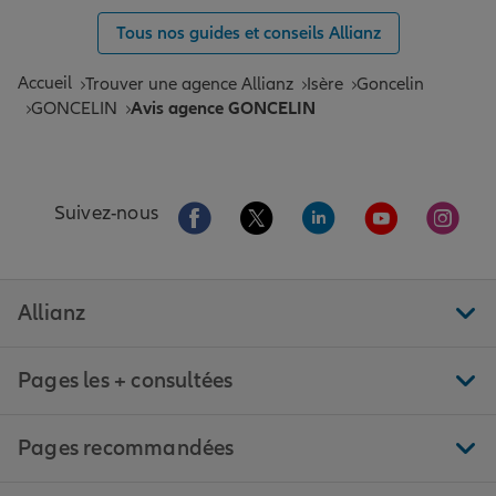
Tous nos guides et conseils Allianz
Accueil
Trouver une agence Allianz
Isère
Goncelin
GONCELIN
Avis agence GONCELIN
Aller sur la page Facebook de Allianz
Aller sur la page Twitter de All
Aller sur la page Linke
Aller sur la pa
Aller 
Suivez-nous
Allianz
Pages les + consultées
Pages recommandées