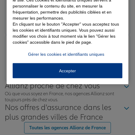
Très bon service client, à l’écoute et réactif. Nous
personnaliser le contenu du site, en mesurer la
sommes contents d’être clients Allianz. Nous avons été
fréquentation, permettre des publicités ciblées et en
en contact avec Mme CLOAREC, très professionnelle.
mesurer les performances.
Prendre un RDV
Voir l'agence
En cliquant sur le bouton "Accepter" vous acceptez tous
les cookies et identifiants uniques. Vous pouvez aussi
modifier vos choix à tout moment via le lien "Gérer les
cookies" accessible dans le pied de page.
Claude J.
Note de 5 sur 5
Le 11/02/2026 - Agence GONCELIN
Gérer les cookies et identifiants uniques
Prendre un RDV
Voir l'agence
Accepter
Allianz proche de chez vous
Où que vous soyez en France, nos agences Allianz sont
toujours près de chez vous.
Nos offres d'assurance dans les
plus grandes villes de France
Toutes les agences Allianz de France