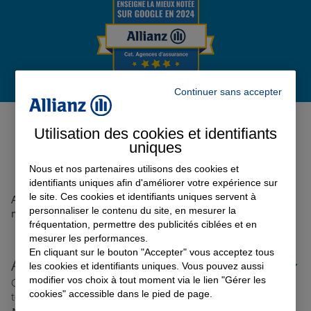
Garantie des accidents de la vie
Continuer sans accepter
Assurance scolaire
Avis de l'agence Agence
GRENOBLE BASTILLE
0
Utilisation des cookies et identifiants
uniques
Protection juridique
Avis sur une période de 6 mois
Nous et nos partenaires utilisons des cookies et
identifiants uniques afin d'améliorer votre expérience sur
Retraite
le site. Ces cookies et identifiants uniques servent à
Aucun avis sur votre agence n'a été retrouvé pour le
personnaliser le contenu du site, en mesurer la
moment
fréquentation, permettre des publicités ciblées et en
mesurer les performances.
Tous nos devis d'assurance
En cliquant sur le bouton "Accepter" vous acceptez tous
Allianz proche de chez vous
les cookies et identifiants uniques. Vous pouvez aussi
modifier vos choix à tout moment via le lien "Gérer les
Où que vous soyez en France, nos agences Allianz sont
cookies" accessible dans le pied de page.
toujours près de chez vous.