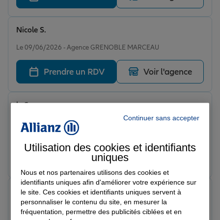
très longtemps ainsi que ma famille franchement 0
regret , au top je peux que recommander cette
assurance . Petit top pour Karim qui et très à l’écoute
Nicole S.
comme tousse d’ailleurs mes il gère vraiment super
Note de 5 sur 5
bien son taff . Un grand merci
Le 09/06/2026 - Agence GRENOBLE MARCEAU
Prendre un RDV
Voir l'agence
le S.
Note de 5 sur 5
Continuer sans accepter
Le 07/06/2026 - Agence GRENOBLE MARCEAU
Top
Utilisation des cookies et identifiants
uniques
Prendre un RDV
Voir l'agence
Nous et nos partenaires utilisons des cookies et
identifiants uniques afin d'améliorer votre expérience sur
Kadri A.
le site. Ces cookies et identifiants uniques servent à
Note de 5 sur 5
personnaliser le contenu du site, en mesurer la
Le 30/05/2026 - Agence GRENOBLE MARCEAU
fréquentation, permettre des publicités ciblées et en
Merci à Karim pour son professionnalisme et son