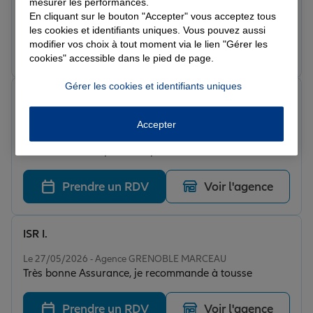
mesurer les performances.
accompagnement de qualité. Il a su répondre a toutes
En cliquant sur le bouton "Accepter" vous acceptez tous
mes attentes, et s'adapter à ma situation. Je
les cookies et identifiants uniques. Vous pouvez aussi
recommande !
modifier vos choix à tout moment via le lien "Gérer les
Prendre un RDV
Voir l'agence
cookies" accessible dans le pied de page.
Gérer les cookies et identifiants uniques
Mehdi D.
Note de 5 sur 5
Le 27/05/2026 - Agence GRENOBLE MARCEAU
Accepter
Très bonne agence toujours disponible. Je tiens à
remercier Karim pour son professionnalisme et son
implication je recommande fortement
Prendre un RDV
Voir l'agence
ISR I.
Note de 5 sur 5
Le 27/05/2026 - Agence GRENOBLE MARCEAU
Très bonne Assurance, je recommande à tousse
Prendre un RDV
Voir l'agence