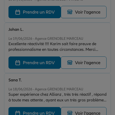
Prendre un RDV
Voir l'agence
Johan L.
Note de 5 sur 5
Le 19/06/2026 - Agence GRENOBLE MARCEAU
Excellente réactivité !!!! Karim sait faire preuve de
professionnalisme en toutes circonstances. Merci
encore.
Prendre un RDV
Voir l'agence
Sana T.
Note de 5 sur 5
Le 18/06/2026 - Agence GRENOBLE MARCEAU
Super expérience chez Allianz , très très réactif , répond
à toute mes attente , ayant eux un très gros problème
tout ces super bien passé , et vraiment j’admire leur
écoute leur rapidité je suis assurée chez eux depuis
Prendre un RDV
Voir l'agence