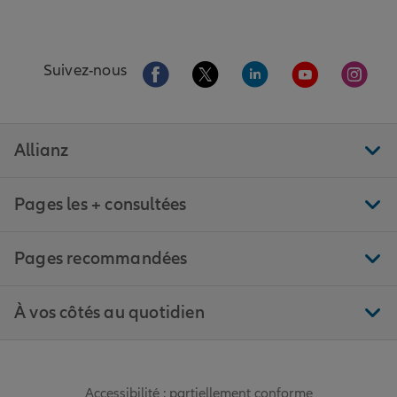
Aller sur la page Facebook de Allianz
Aller sur la page Twitter de All
Aller sur la page Linke
Aller sur la pa
Aller 
Suivez-nous
Allianz
Pages les + consultées
Pages recommandées
À vos côtés au quotidien
Accessibilité : partiellement conforme