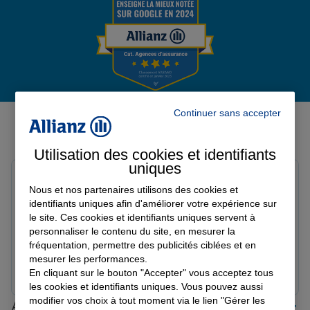
Garantie des accidents de la vie
Assurance scolaire
Avis de l'agence Agence
Continuer sans accepter
GRENOBLE REPUBLIQUE
Protection juridique
Utilisation des cookies et identifiants
Avis sur une période de 6 mois
uniques
Erwann R.
Nous et nos partenaires utilisons des cookies et
Note de 5 sur 5
Retraite
Le 05/03/2026 - Agence GRENOBLE REPUBLIQUE
identifiants uniques afin d'améliorer votre expérience sur
Très bien reçu et conseiller au besoin, le personnel à
le site. Ces cookies et identifiants uniques servent à
personnaliser le contenu du site, en mesurer la
l’écoute je reste très satisfait et nouveau adhérent. Un
fréquentation, permettre des publicités ciblées et en
Tous nos devis d'assurance
MERCI à Victoria qui a été très aimable et humaine. Je
mesurer les performances.
recommande leur professionnalisme !
Prendre un RDV
Voir l'agence
En cliquant sur le bouton "Accepter" vous acceptez tous
les cookies et identifiants uniques. Vous pouvez aussi
modifier vos choix à tout moment via le lien "Gérer les
Allianz proche de chez vous