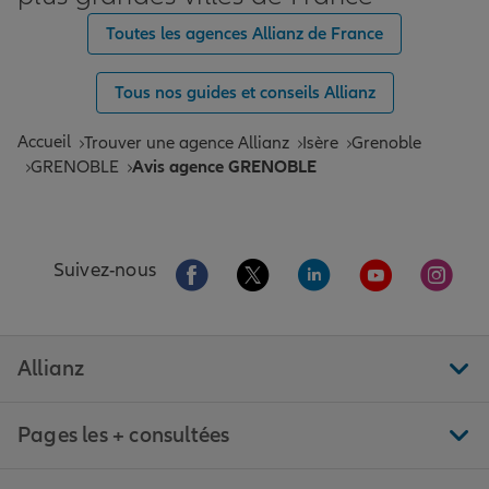
Toutes les agences Allianz de France
Tous nos guides et conseils Allianz
Accueil
Trouver une agence Allianz
Isère
Grenoble
GRENOBLE
Avis agence GRENOBLE
Aller sur la page Facebook de Allianz
Aller sur la page Twitter de All
Aller sur la page Linke
Aller sur la pa
Aller 
Suivez-nous
Allianz
Pages les + consultées