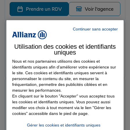
parfaitement à mes besoins d assurance. J apprécie en
outre sa grande disponibilité et son écoute. Présidente
Prendre un RDV
Voir l'agence
de l OBAP de Carqueiranne
céline p.
Continuer sans accepter
Note de 5 sur 5
Le 09/02/2026 - Agence GRENOBLE
Une structure à l écoute et ultra réactive ! Je
Utilisation des cookies et identifiants
recommande cette agence d’assurance.
uniques
Nous et nos partenaires utilisons des cookies et
Prendre un RDV
Voir l'agence
identifiants uniques afin d'améliorer votre expérience sur
le site. Ces cookies et identifiants uniques servent à
personnaliser le contenu du site, en mesurer la
fréquentation, permettre des publicités ciblées et en
D F.
mesurer les performances.
Note de 5 sur 5
En cliquant sur le bouton "Accepter" vous acceptez tous
Le 09/02/2026 - Agence GRENOBLE
Toujours de très bon échanges avec nos assureurs.
les cookies et identifiants uniques. Vous pouvez aussi
modifier vos choix à tout moment via le lien "Gérer les
Une équipe a l'écoute. Je recommande
cookies" accessible dans le pied de page.
Prendre un RDV
Voir l'agence
Gérer les cookies et identifiants uniques