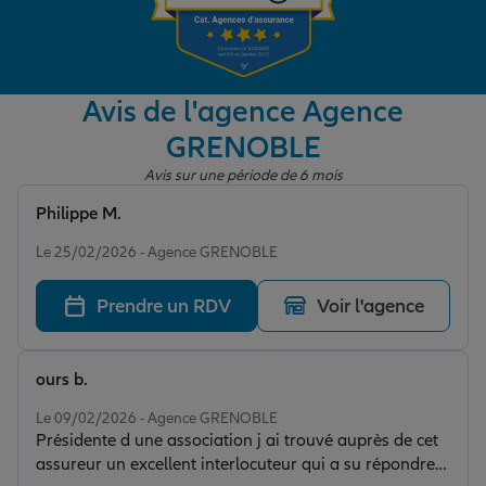
Garantie des accidents de la vie
Avis de l'agence Agence
GRENOBLE
Assurance scolaire
Avis sur une période de 6 mois
Philippe M.
Protection juridique
Note de 4 sur 5
Le 25/02/2026 - Agence GRENOBLE
Prendre un RDV
Voir l'agence
Retraite
ours b.
Tous nos devis d'assurance
Note de 5 sur 5
Le 09/02/2026 - Agence GRENOBLE
Présidente d une association j ai trouvé auprès de cet
assureur un excellent interlocuteur qui a su répondre