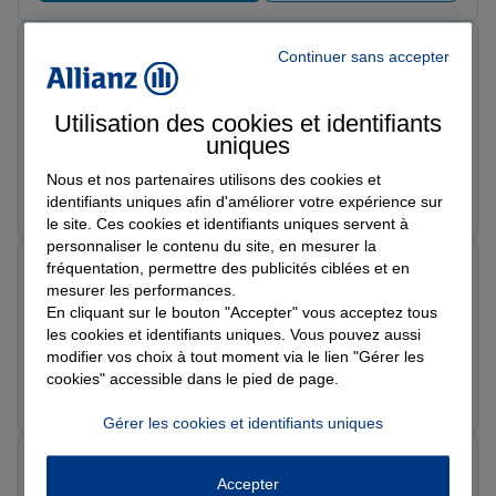
Faustine G.
Continuer sans accepter
Note de 5 sur 5
Le 20/05/2026 - Agence MOREZ
Agence très performante, une équipe à l'écoute,
Utilisation des cookies et identifiants
souriante. Les contrats sont très bien expliqués de A à
uniques
Z et le suivi est d'une qualité sans failles! Je
Nous et nos partenaires utilisons des cookies et
recommande +++ !
Prendre un RDV
Voir l'agence
identifiants uniques afin d'améliorer votre expérience sur
le site. Ces cookies et identifiants uniques servent à
personnaliser le contenu du site, en mesurer la
fréquentation, permettre des publicités ciblées et en
Stéphane M.
mesurer les performances.
Note de 5 sur 5
Le 18/05/2026 - Agence MOREZ
En cliquant sur le bouton "Accepter" vous acceptez tous
Équipe super merci
les cookies et identifiants uniques. Vous pouvez aussi
modifier vos choix à tout moment via le lien "Gérer les
cookies" accessible dans le pied de page.
Prendre un RDV
Voir l'agence
Gérer les cookies et identifiants uniques
malfroy a.
Accepter
Note de 5 sur 5