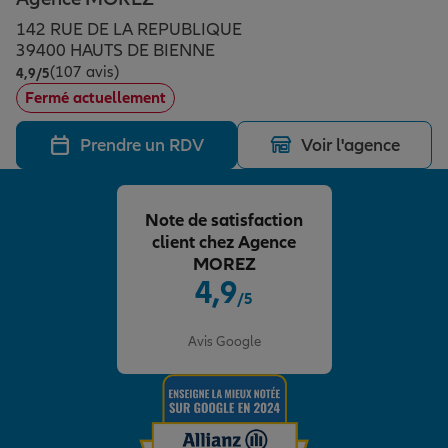
Épargne & retraite
Assurance emprunteur
Prévoyance et dépendance
Protection de la famille
142 RUE DE LA REPUBLIQUE
39400 HAUTS DE BIENNE
(107 avis)
Note de 4.9 sur 5
4,9
/5
Vos projets
Assurance animal de compagnie
Protection juridique
Plan épargne retraite
Fermé actuellement
Prendre un RDV
Voir l'agence
Conseil assurance
Assurance vie
Partir en vacances
Note de satisfaction
Outre-mer
Placements financiers
Déménager
client chez Agence
MOREZ
4,9
/5
Professionnels
Investissements immobiliers
Changer de voiture
Assurance auto
Note de 4.9 sur 5
Avis Google
Allianz en France
Transmission
Départ à la retraite
Assurance habitation
Préparer l’avenir
Le Pack Famille