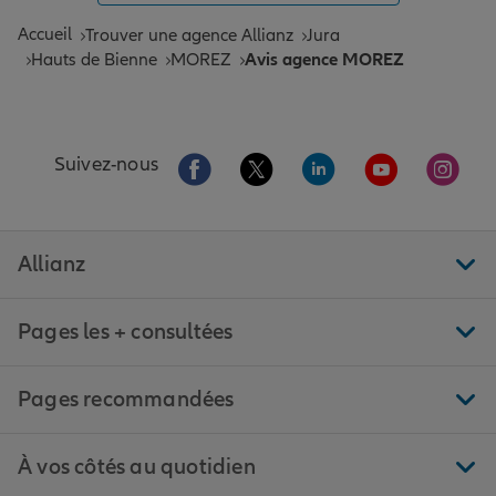
Accueil
Trouver une agence Allianz
Jura
Hauts de Bienne
MOREZ
Avis agence MOREZ
Aller sur la page Facebook de Allianz
Aller sur la page Twitter de All
Aller sur la page Linke
Aller sur la pa
Aller 
Suivez-nous
Allianz
Pages les + consultées
Pages recommandées
À vos côtés au quotidien