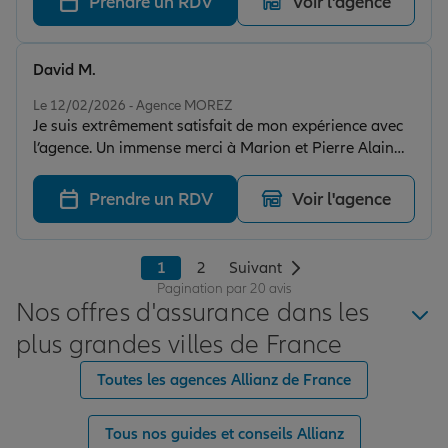
Prendre un RDV
Voir l'agence
David M.
Note de 5 sur 5
Le 12/02/2026 - Agence MOREZ
Je suis extrêmement satisfait de mon expérience avec
l’agence. Un immense merci à Marion et Pierre Alain
pour leur professionnalisme exemplaire, une belle
équipe au top. Leur disponibilité, leur réactivité et la
Prendre un RDV
Voir l'agence
qualité de leurs conseils font toute la différence. Ils
prennent le temps d’expliquer chaque détail avec clarté
et proposent des solutions parfaitement adaptées à
1
2
Suivant
mes besoins. On se sent réellement écouté,
Pagination par 20 avis
accompagné, et en confiance. C’est rassurant de
Nos offres d'assurance dans les
pouvoir compter sur une équipe aussi compétente et
plus grandes villes de France
investie. Je recommande cette agence les yeux fermés !
👏
Toutes les agences Allianz de France
Tous nos guides et conseils Allianz