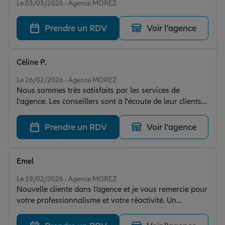
Le 03/03/2026 - Agence MOREZ
Prendre un RDV
Voir l'agence
Céline P.
Note de 5 sur 5
Le 26/02/2026 - Agence MOREZ
Nous sommes très satisfaits par les services de
l'agence. Les conseillers sont à l'écoute de leur clients
et disponibles à la demande. Merci à Pierre Alain pour
sa réactivité et son investissement. N'hésitez pas à les
Prendre un RDV
Voir l'agence
contacter si vous rechercher ces critères !
Emel
Note de 5 sur 5
Le 19/02/2026 - Agence MOREZ
Nouvelle cliente dans l’agence et je vous remercie pour
votre professionnalisme et votre réactivité. Un
accompagnement clair, efficace et très rassurant. Je
recommande !