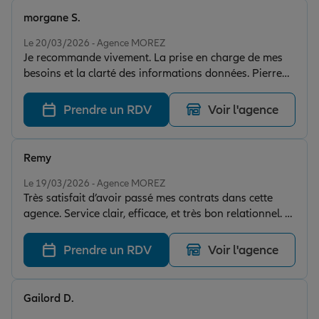
morgane S.
Note de 5 sur 5
Le 20/03/2026 - Agence MOREZ
Je recommande vivement. La prise en charge de mes
besoins et la clarté des informations données. Pierre
Alain s'est rendu disponible et a fait preuve d'une
grande réactivité. Ce qui démontre son
Prendre un RDV
Voir l'agence
professionnalisme.
Remy
Note de 5 sur 5
Le 19/03/2026 - Agence MOREZ
Très satisfait d’avoir passé mes contrats dans cette
agence. Service clair, efficace, et très bon relationnel. Je
recommande vivement.
Prendre un RDV
Voir l'agence
Gailord D.
Note de 5 sur 5