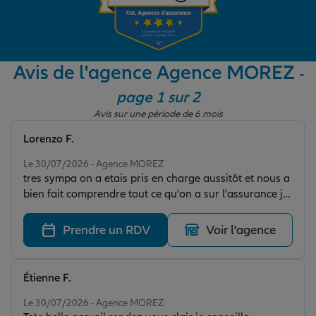
Garantie des accidents de la vie
Avis de l'agence Agence MOREZ
-
page 1 sur 2
Assurance scolaire
Avis sur une période de 6 mois
Lorenzo F.
Protection juridique
Note de 5 sur 5
Le 30/07/2026 - Agence MOREZ
tres sympa on a etais pris en charge aussitôt et nous a
bien fait comprendre tout ce qu'on a sur l'assurance je
Retraite
recommande fortement cette assurance . merci pour
votre aide.
Prendre un RDV
Voir l'agence
Tous nos devis d'assurance
Étienne F.
Note de 5 sur 5
Le 30/07/2026 - Agence MOREZ