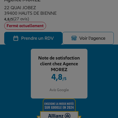
Épargne & retraite
Assurance emprunteur
Prévoyance et dépendance
Protection de la famille
22 QUAI JOBEZ
39400 HAUTS DE BIENNE
(27 avis)
Note de 4.8 sur 5
4,8
/5
Vos projets
Assurance animal de compagnie
Protection juridique
Plan épargne retraite
Fermé actuellement
Prendre un RDV
Voir l'agence
Conseil assurance
Assurance vie
Partir en vacances
Note de satisfaction
Outre-mer
Placements financiers
Déménager
client chez Agence
MOREZ
4,8
/5
Professionnels
Investissements immobiliers
Changer de voiture
Assurance auto
Note de 4.8 sur 5
Avis Google
Allianz en France
Transmission
Départ à la retraite
Assurance habitation
Préparer l’avenir
Le Pack Famille