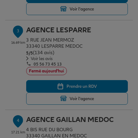
Voir l'agence
Garantie des accidents de la vie
AGENCE LESPARRE
3
3 RUE JEAN MERMOZ
Assurance scolaire
16.69 km
33340 LESPARRE MEDOC
(134 avis)
Note de 5 sur 5
5
/5
Voir les avis
05 56 73 45 13
Protection juridique
Fermé aujourd'hui
Prendre un RDV
Retraite
Voir l'agence
Tous nos devis d'assurance
AGENCE GAILLAN MEDOC
4
4 BIS RUE DU BOURG
17.21 km
33340 GAILLAN EN MEDOC