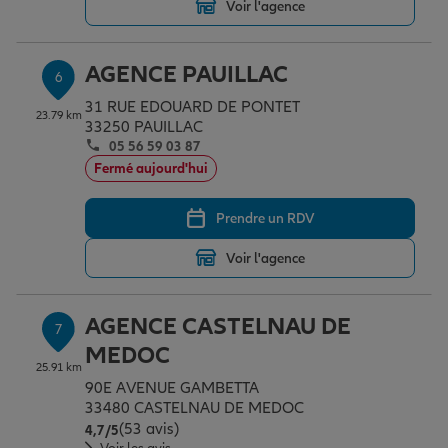
Voir l'agence
AGENCE PAUILLAC
6
31 RUE EDOUARD DE PONTET
23.79 km
33250 PAUILLAC
05 56 59 03 87
Fermé aujourd'hui
Prendre un RDV
Voir l'agence
AGENCE CASTELNAU DE
7
MEDOC
25.91 km
90E AVENUE GAMBETTA
33480 CASTELNAU DE MEDOC
(53 avis)
Note de 4.7 sur 5
4,7
/5