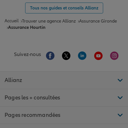
Tous nos guides et conseils Allianz
Accueil
Trouver une agence Allianz
Assurance Gironde
Assurance Hourtin
Aller sur la page Facebook de Allianz
Aller sur la page Twitter de All
Aller sur la page Linke
Aller sur la pa
Aller 
Suivez-nous
Allianz
Pages les + consultées
Pages recommandées