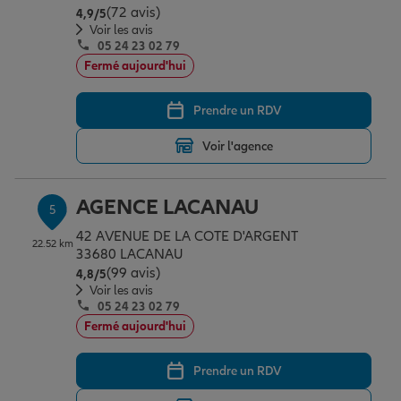
(72 avis)
Note de 4.9 sur 5
4,9
/5
Voir les avis
05 24 23 02 79
Fermé aujourd'hui
Prendre un RDV
Voir l'agence
AGENCE LACANAU
5
42 AVENUE DE LA COTE D'ARGENT
22.52 km
33680 LACANAU
(99 avis)
Note de 4.8 sur 5
4,8
/5
Voir les avis
05 24 23 02 79
Fermé aujourd'hui
Prendre un RDV