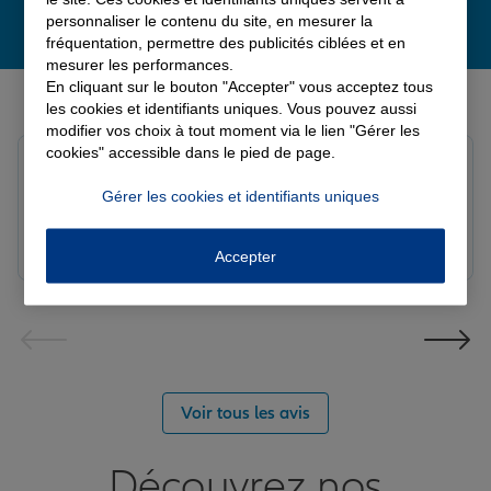
personnaliser le contenu du site, en mesurer la
fréquentation, permettre des publicités ciblées et en
mesurer les performances.
En cliquant sur le bouton "Accepter" vous acceptez tous
Derniers avis de nos agences Allianz
les cookies et identifiants uniques. Vous pouvez aussi
modifier vos choix à tout moment via le lien "Gérer les
cookies" accessible dans le pied de page.
Louis M.
Note de 5 sur 5
Gérer les cookies et identifiants uniques
Le 08/08/2026 - Agence PAVILLY
Bon suivi de mon sinistre, merci
Accepter
Voir tous les avis
Découvrez nos