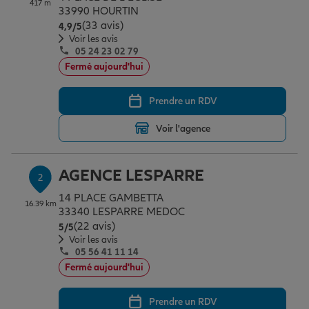
417 m
Épargne & retraite
Assurance emprunteur
Prévoyance et dépendance
Protection de la famille
33990 HOURTIN
(33 avis)
Note de 4.9 sur 5
4,9
/5
Voir les avis
05 24 23 02 79
Vos projets
Assurance animal de compagnie
Protection juridique
Plan épargne retraite
Fermé aujourd'hui
Prendre un RDV
Conseil assurance
Assurance vie
Partir en vacances
Voir l'agence
Outre-mer
Placements financiers
Déménager
AGENCE LESPARRE
2
14 PLACE GAMBETTA
16.39 km
Professionnels
Investissements immobiliers
Changer de voiture
Assurance auto
33340 LESPARRE MEDOC
(22 avis)
Note de 5 sur 5
5
/5
Voir les avis
05 56 41 11 14
Allianz en France
Transmission
Départ à la retraite
Assurance habitation
Fermé aujourd'hui
Prendre un RDV
Préparer l’avenir
Le Pack Famille