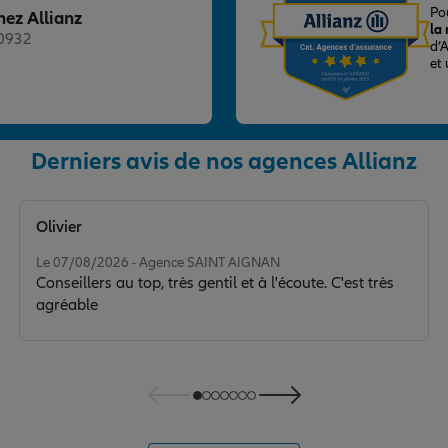
Po
hez Allianz
la
20932
d’
et
Derniers avis de nos agences Allianz
nce
Olivier
Note de 5 sur 5
Le 07/08/2026 - Agence SAINT AIGNAN
Conseillers au top, très gentil et à l'écoute. C'est très
agréable