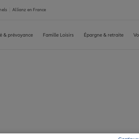
nels
Allianz en France
é & prévoyance
Famille Loisirs
Épargne & retraite
Vo
ntales
Assurance Ille-sur-Têt
êt : 7 agences Allianz
sur-Têt