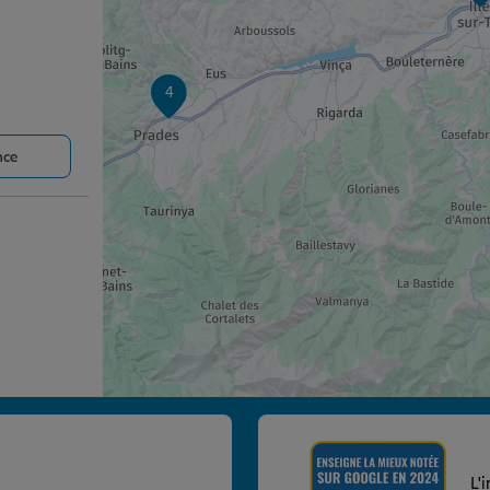
4
nce
nce
L'