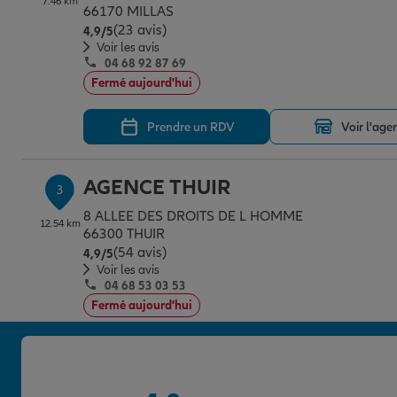
7.46 km
66170 MILLAS
(23 avis)
Note de 4.9 sur 5
4,9
/5
Voir les avis
04 68 92 87 69
Fermé aujourd'hui
Prendre un RDV
Voir l'age
AGENCE THUIR
3
8 ALLEE DES DROITS DE L HOMME
12.54 km
66300 THUIR
(54 avis)
Note de 4.9 sur 5
4,9
/5
Voir les avis
04 68 53 03 53
Fermé aujourd'hui
Prendre un RDV
Voir l'age