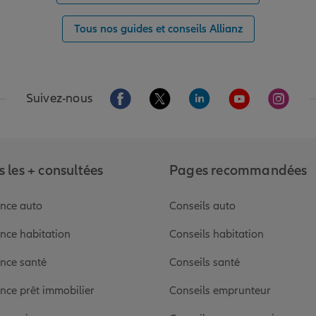
Tous nos guides et conseils Allianz
Aller sur la page Facebook de Allianz
Aller sur la page Twitter de Alli
Aller sur la page Linked
Aller sur la pa
Aller s
Suivez-nous
 les + consultées
Pages recommandées
nce auto
Conseils auto
nce habitation
Conseils habitation
nce santé
Conseils santé
nce prêt immobilier
Conseils emprunteur