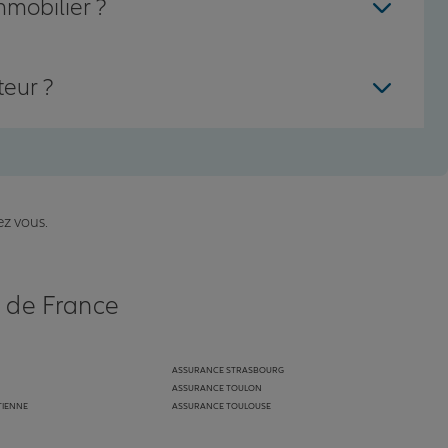
mmobilier ?
teur ?
ez vous.
s de France
ASSURANCE STRASBOURG
ASSURANCE TOULON
TIENNE
ASSURANCE TOULOUSE