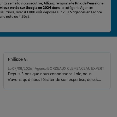
ur la 2ème fois consécutive, Allianz remporte le
Prix de l’enseigne
 mieux notée sur Google en 2024
dans la catégorie Agences
Assurance, avec 43 000 avis déposés sur 2 516 agences en France
 une note de 4,86/5.
Philippe G.
Note de 5 sur 5
Le 07/08/2026 - Agence BORDEAUX CLEMENCEAU EXPERT
Depuis 3 ans que nous connaissons Loic, nous
n’avons qu’à nous féliciter de son expertise, de ses
conseils et de la clarté de son discours. Il nous a sorti
d’une situation délicate en faisant toujours preuve de
calme, de sérénité et de discernement. Son contact est
de plus très agréable.