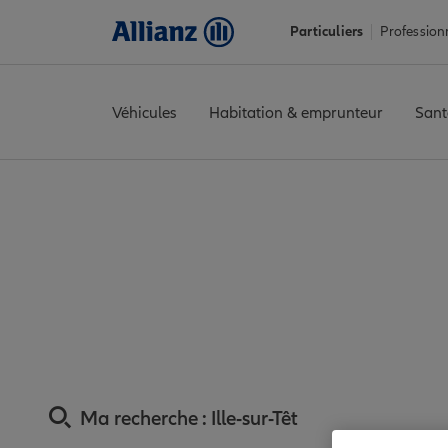
Particuliers
Profession
Véhicules
Habitation & emprunteur
Sant
Accueil
Trouver une agence Allianz
Assurance Pyrénées-Orie
Assurance Ille-sur-T
Ma recherche :
Ille-sur-Têt