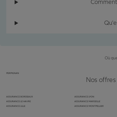
Comment c
Qu'e
Où que 
PERPIGNAN
Nos offres
ASSURANCE BORDEAUX
ASSURANCE LYON
ASSURANCE LE HAVRE
ASSURANCE MARSEILLE
ASSURANCE LILLE
ASSURANCE MONTPELLIER