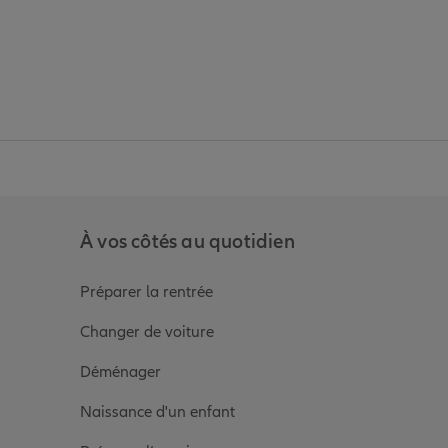
anz
in de Allianz
ge Youtube de Allianz
ur la page Instagram de Allianz
À vos côtés au quotidien
Préparer la rentrée
Changer de voiture
Déménager
Naissance d'un enfant