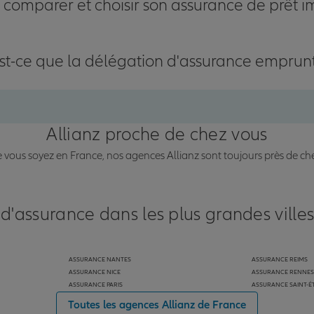
omparer et choisir son assurance de prêt i
st-ce que la délégation d'assurance emprun
Allianz proche de chez vous
vous soyez en France, nos agences Allianz sont toujours près de ch
 d'assurance dans les plus grandes ville
ASSURANCE NANTES
ASSURANCE REIMS
ASSURANCE NICE
ASSURANCE RENNES
ASSURANCE PARIS
ASSURANCE SAINT-É
Toutes les agences Allianz de France