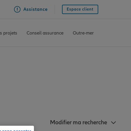
Assistance
Espace client
s projets
Conseil assurance
Outre-mer
 à proximité de Ille-
Modifier ma recherche