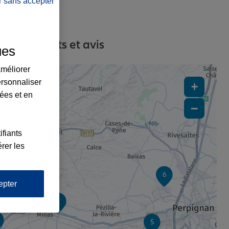
r sans accepter
ses, contacts et avis
ues
améliorer
ersonnaliser
+
lées et en
−
ifiants
rer les
6
epter
2
5