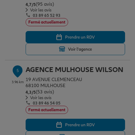
(95 avis)
Note de 4.7 sur 5
4,7
/5
Voir les avis
03 89 65 52 93
Fermé actuellement
Prendre un RDV
Voir l'agence
AGENCE MULHOUSE WILSON
5
19 AVENUE CLEMENCEAU
3.96 km
68100 MULHOUSE
(53 avis)
Note de 4.3 sur 5
4,3
/5
Voir les avis
03 89 46 54 05
Fermé actuellement
Prendre un RDV