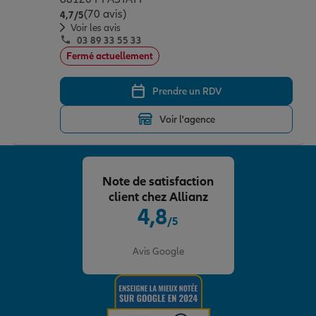
(70 avis)
Note de 4.7 sur 5
4,7
/5
Voir les avis
03 89 33 55 33
Fermé actuellement
Prendre un RDV
Voir l'agence
Note de satisfaction
client chez Allianz
4,8
/5
Note de 4.8 sur 5
Avis Google