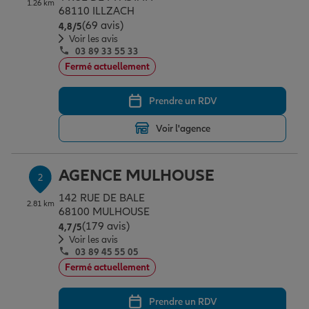
1.26 km
Épargne & retraite
Assurance emprunteur
Prévoyance et dépendance
Protection de la famille
68110 ILLZACH
(69 avis)
Note de 4.8 sur 5
4,8
/5
Voir les avis
03 89 33 55 33
Vos projets
Assurance animal de compagnie
Protection juridique
Plan épargne retraite
Fermé actuellement
Prendre un RDV
Conseil assurance
Assurance vie
Partir en vacances
Voir l'agence
Outre-mer
Placements financiers
Déménager
AGENCE MULHOUSE
2
142 RUE DE BALE
2.81 km
Professionnels
Investissements immobiliers
Changer de voiture
Assurance auto
68100 MULHOUSE
(179 avis)
Note de 4.7 sur 5
4,7
/5
Voir les avis
03 89 45 55 05
Allianz en France
Transmission
Départ à la retraite
Assurance habitation
Fermé actuellement
Prendre un RDV
Préparer l’avenir
Le Pack Famille