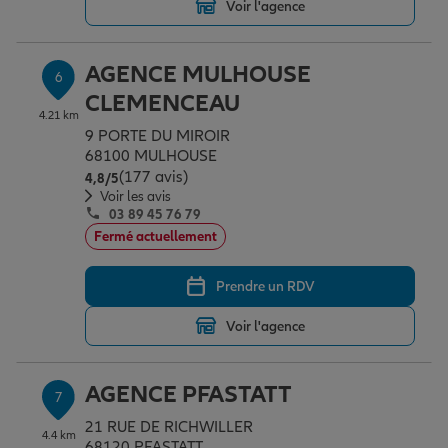
Voir l'agence
AGENCE MULHOUSE
6
CLEMENCEAU
4.21 km
9 PORTE DU MIROIR
68100 MULHOUSE
(177 avis)
Note de 4.8 sur 5
4,8
/5
Voir les avis
03 89 45 76 79
Fermé actuellement
Prendre un RDV
Voir l'agence
AGENCE PFASTATT
7
21 RUE DE RICHWILLER
4.4 km
68120 PFASTATT