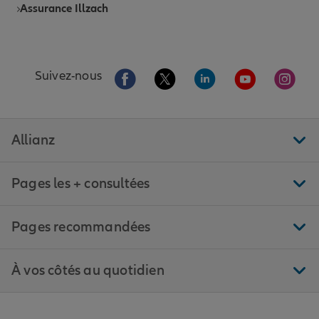
Assurance Illzach
Aller sur la page Facebook de Allianz
Aller sur la page Twitter de All
Aller sur la page Linke
Aller sur la pa
Aller 
Suivez-nous
Allianz
Pages les + consultées
Pages recommandées
À vos côtés au quotidien