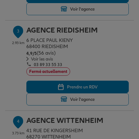
Voir l'agence
Garantie des accidents de la vie
AGENCE RIEDISHEIM
3
6 PLACE PAUL KIENY
Assurance scolaire
2.93 km
68400 RIEDISHEIM
(56 avis)
Note de 4.9 sur 5
4,9
/5
Voir les avis
03 89 33 55 33
Protection juridique
Fermé actuellement
Prendre un RDV
Retraite
Voir l'agence
Tous nos devis d'assurance
AGENCE WITTENHEIM
4
41 RUE DE KINGERSHEIM
3.73 km
68270 WITTENHEIM