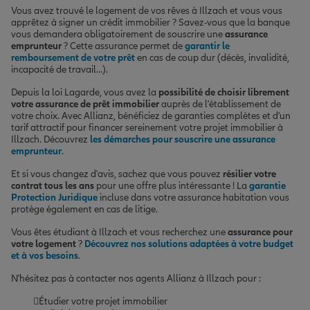
Vous avez trouvé le logement de vos rêves à Illzach et vous vous
apprêtez à signer un crédit immobilier ? Savez-vous que la banque
vous demandera obligatoirement de souscrire une
assurance
emprunteur
? Cette assurance permet de
garantir le
remboursement de votre prêt
en cas de coup dur (décès, invalidité,
incapacité de travail...).
Depuis la loi Lagarde, vous avez la
possibilité de choisir librement
votre assurance de prêt immobilier
auprès de l'établissement de
votre choix. Avec Allianz, bénéficiez de garanties complètes et d'un
tarif attractif pour financer sereinement votre projet immobilier à
Illzach. Découvrez
les démarches pour souscrire une assurance
emprunteur
.
Et si vous changez d'avis, sachez que vous pouvez
résilier votre
contrat tous les ans
pour une offre plus intéressante ! La
garantie
Protection Juridique
incluse dans votre assurance habitation vous
protège également en cas de litige.
Vous êtes étudiant à Illzach et vous recherchez une
assurance pour
votre logement
?
Découvrez nos solutions adaptées à votre budget
et à vos besoins
.
N'hésitez pas à contacter nos agents Allianz à Illzach pour :
Étudier votre projet immobilier