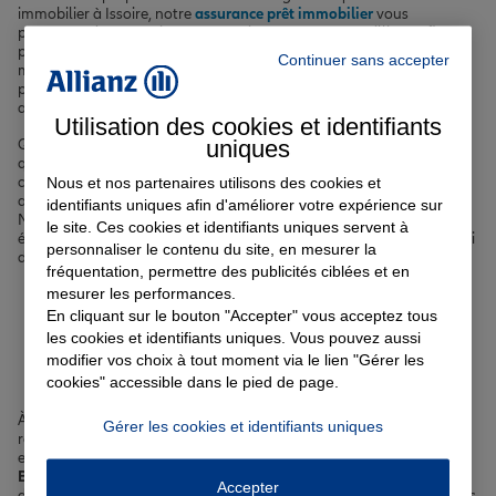
immobilier à Issoire, notre
assurance prêt immobilier
vous
permettra de concrétiser votre projet en toute tranquillité. Enfin,
pour prendre soin de votre santé et de celle de vos proches, nous
Continuer sans accepter
mettons à votre disposition des
complémentaires santé
performantes, avec de nombreuses options pour répondre à vos
attentes.
Utilisation des cookies et identifiants
uniques
Que vous profitiez des boutiques de la place de la République ou
que vous vous promeniez le long de la rivière Allier, vous pouvez
Nous et nos partenaires utilisons des cookies et
compter sur nos
solutions d'assurance à Issoire
pour vous
accompagner au quotidien et vous protéger contre les imprévus.
identifiants uniques afin d'améliorer votre expérience sur
N'hésitez pas à prendre rendez-vous avec l'un de nos agents pour
le site. Ces cookies et identifiants uniques servent à
étudier ensemble la meilleure façon de sécuriser votre avenir et celui
personnaliser le contenu du site, en mesurer la
de vos proches.
fréquentation, permettre des publicités ciblées et en
mesurer les performances.
Votre assurance auto, moto
En cliquant sur le bouton "Accepter" vous acceptez tous
les cookies et identifiants uniques. Vous pouvez aussi
ou scooter à Issoire
modifier vos choix à tout moment via le lien "Gérer les
cookies" accessible dans le pied de page.
À Issoire, vous êtes nombreux à utiliser votre véhicule pour vous
Gérer les cookies et identifiants uniques
rendre à votre travail, effectuer vos déplacements quotidiens ou
encore partir en week-end. Que vous circuliez sur le
boulevard de
Barrière
ou l'
avenue de la Libération
, il est essentiel de bénéficier
Accepter
d'une
assurance fiable
pour faire face aux imprévus. Avec nous, vous