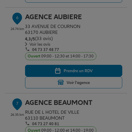
AGENCE AUBIERE
6
33 AVENUE DE COURNON
24.74 km
63170 AUBIERE
(33 avis)
Note de 4.3 sur 5
4,3
/5
Voir les avis
04 73 37 48 77
Ouvert
09:00 - 12:30 et 14:00 - 17:30
Prendre un RDV
Voir l'agence
AGENCE BEAUMONT
7
RUE DE L HOTEL DE VILLE
26.35 km
63110 BEAUMONT
04 73 27 40 81
Ouvert
09:00 - 12:00 et 14:00 - 19:00