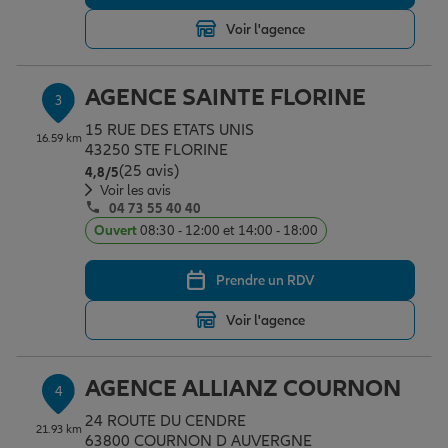
Voir l'agence
Garantie des accidents de la vie
AGENCE SAINTE FLORINE
3
15 RUE DES ETATS UNIS
Assurance scolaire
16.59 km
43250 STE FLORINE
(25 avis)
Note de 4.8 sur 5
4,8
/5
Voir les avis
04 73 55 40 40
Protection juridique
Ouvert
08:30 - 12:00 et 14:00 - 18:00
Prendre un RDV
Retraite
Voir l'agence
Tous nos devis d'assurance
AGENCE ALLIANZ COURNON
4
24 ROUTE DU CENDRE
21.93 km
63800 COURNON D AUVERGNE