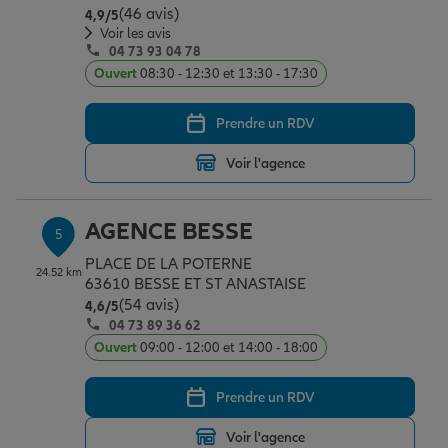
(46 avis)
Note de 4.9 sur 5
4,9
/5
Voir les avis
04 73 93 04 78
Ouvert
08:30 - 12:30 et 13:30 - 17:30
Prendre un RDV
Voir l'agence
AGENCE BESSE
5
PLACE DE LA POTERNE
24.52 km
63610 BESSE ET ST ANASTAISE
(54 avis)
Note de 4.6 sur 5
4,6
/5
04 73 89 36 62
Ouvert
09:00 - 12:00 et 14:00 - 18:00
Prendre un RDV
Voir l'agence