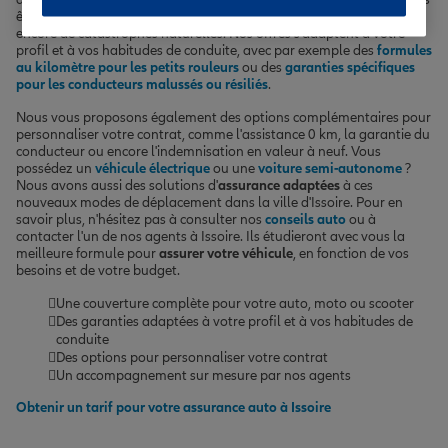
êtes couvert en cas d'accident, de vol, d'incendie, de bris de glace ou
encore de catastrophes naturelles. Nos offres s'adaptent à votre
profil et à vos habitudes de conduite, avec par exemple des
formules
au kilomètre pour les petits rouleurs
ou des
garanties spécifiques
pour les conducteurs malussés ou résiliés
.
Nous vous proposons également des options complémentaires pour
personnaliser votre contrat, comme l'assistance 0 km, la garantie du
conducteur ou encore l'indemnisation en valeur à neuf. Vous
possédez un
véhicule électrique
ou une
voiture semi-autonome
?
Nous avons aussi des solutions d'
assurance adaptées
à ces
nouveaux modes de déplacement dans la ville d'Issoire. Pour en
savoir plus, n'hésitez pas à consulter nos
conseils auto
ou à
contacter l'un de nos agents à Issoire. Ils étudieront avec vous la
meilleure formule pour
assurer votre véhicule
, en fonction de vos
besoins et de votre budget.
Une couverture complète pour votre auto, moto ou scooter
Des garanties adaptées à votre profil et à vos habitudes de
conduite
Des options pour personnaliser votre contrat
Un accompagnement sur mesure par nos agents
Obtenir un tarif pour votre assurance auto à Issoire