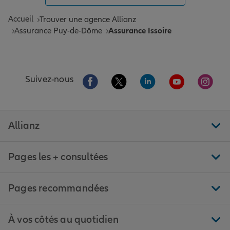
Accueil
Trouver une agence Allianz
Assurance Puy-de-Dôme
Assurance Issoire
Aller sur la page Facebook de Allianz
Aller sur la page Twitter de All
Aller sur la page Linke
Aller sur la pa
Aller 
Suivez-nous
Allianz
Pages les + consultées
Pages recommandées
À vos côtés au quotidien