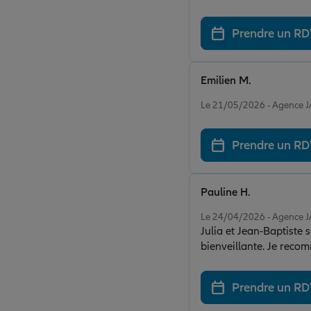
ou un souci, il suffit d
toujours réactifs. Je r
Prendre un R
Emilien M.
Note de 5 sur 5
Le 21/05/2026 - Agence 
Prendre un R
Pauline H.
Note de 5 sur 5
Le 24/04/2026 - Agence 
Julia et Jean-Baptiste s
bienveillante. Je reco
Prendre un R