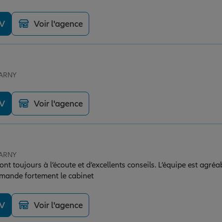
’envoyer un message et j’ai une réponse rapide. Ils sont à l’écoute, 
ecommande sans hésiter.
DV
Voir l'agence
JARNY
DV
Voir l'agence
JARNY
ont toujours à l’écoute et d’excellents conseils. L’équipe est agréa
mmande fortement le cabinet
DV
Voir l'agence