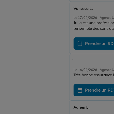
Vanessa L.
Note de 5 sur 5
Le 17/04/2026 - Agence 
Julia est une professio
l’ensemble des contrats
toute sérénité. Son exp
différence. Je recomma
Prendre un R
parfaitement protégée 
Note de 5 sur 5
Le 16/04/2026 - Agence 
Très bonne assurance 
Prendre un R
Adrien L.
Note de 5 sur 5