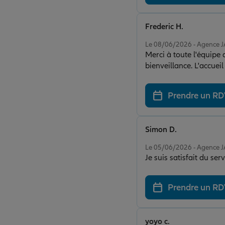
Frederic H.
Note de 5 sur 5
Le 08/06/2026 - Agence 
Merci à toute l'équipe 
bienveillance. L'accuei
clients avec beaucoup 
qualité de son service e
Prendre un R
Simon D.
Note de 5 sur 5
Le 05/06/2026 - Agence 
Prendre un R
yoyo c.