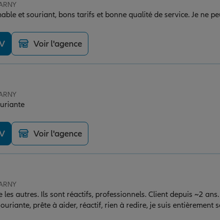
JARNY
able et souriant, bons tarifs et bonne qualité de service. Je ne
DV
Voir l'agence
JARNY
uriante
DV
Voir l'agence
JARNY
s autres. Ils sont réactifs, professionnels. Client depuis ~2 ans.
riante, prête à aider, réactif, rien à redire, je suis entièrement s