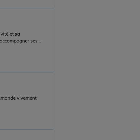
vité et sa
 d'accompagner ses
sitation pour la
é par Allianz, rapidité, efficacité et sympathie. Je recommande vivement