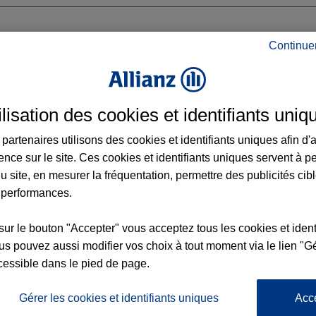
Continue
ilisation des cookies et identifiants uniq
partenaires utilisons des cookies et identifiants uniques afin d'
ence sur le site. Ces cookies et identifiants uniques servent à p
u site, en mesurer la fréquentation, permettre des publicités cib
 performances.
Voir l'agence
sur le bouton "Accepter" vous acceptez tous les cookies et ident
s pouvez aussi modifier vos choix à tout moment via le lien "Gé
cessible dans le pied de page.
L'
Po
z Agence JARNY
la
Gérer les cookies et identifiants uniques
Acc
148
d’