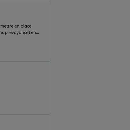
 mettre en place
té, prévoyance) en
ue point font toute la
n accompagnée et