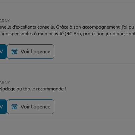
JARNY
nnelle d’excellents conseils. Grâce à son accompagnement, j’ai pu
 indispensables à mon activité (RC Pro, protection juridique, san
ertise, sa disponibilité et sa capacité à expliquer clairement chaq
nde vivement ses services à toute personne souhaitant être bie
DV
Voir l'agence
dans son activité professionnelle.
JARNY
Nadege au top je recommande !
DV
Voir l'agence