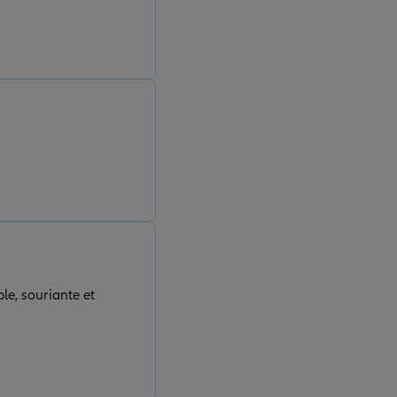
faciles à joindre et
ble, souriante et