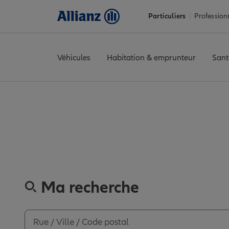
Particuliers
Profession
Véhicules
Habitation & emprunteur
Sant
Accueil
Trouver une agence Allianz
Meurthe-et-Moselle
Jarny
Découvre
Ma recherche