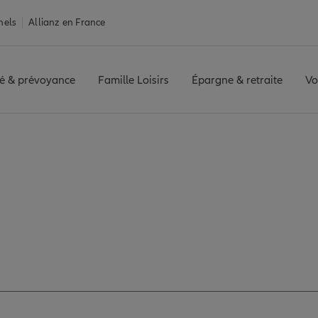
nels
Allianz en France
é & prévoyance
Famille Loisirs
Épargne & retraite
Vo
JARNY
Avis agence JARNY
z les avis de l'age