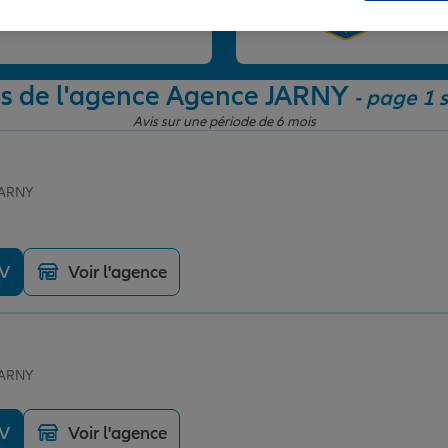
et
is de l'agence Agence JARNY
- page 1 s
Avis sur une période de 6 mois
JARNY
DV
Voir l'agence
JARNY
DV
Voir l'agence