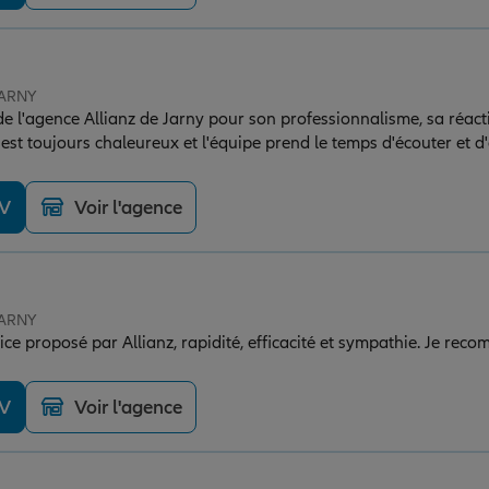
JARNY
de l'agence Allianz de Jarny pour son professionnalisme, sa réacti
l est toujours chaleureux et l'équipe prend le temps d'écouter et
d'attention. Une agence de confiance que je recommande sans hé
t son sens de la relation client.
DV
Voir l'agence
JARNY
Je suis satisfait du service propos
DV
Voir l'agence