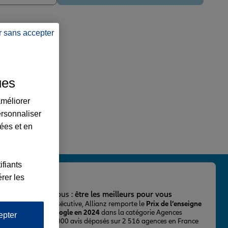
r sans accepter
ues
améliorer
ersonnaliser
lées et en
ifiants
rer les
important pour nous :
être les meilleurs pour vous
ur la 2ème fois consécutive, Allianz remporte le
Prix de l’enseigne
 mieux notée sur Google en 2024
dans la catégorie Agences
epter
Assurance, avec 43 000 avis déposés sur 2 516 agences en France