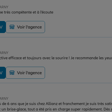
JARNY
 très compétente et à l’écoute
DV
Voir l'agence
JARNY
tive efficace et toujours avec le sourire ! Je recommande les yeu
DV
Voir l'agence
JARNY
de 6 ans que je suis chez Allianz et franchement je suis très satisf
un brise-glace, tout a été pris en charge super rapidement. Dès 