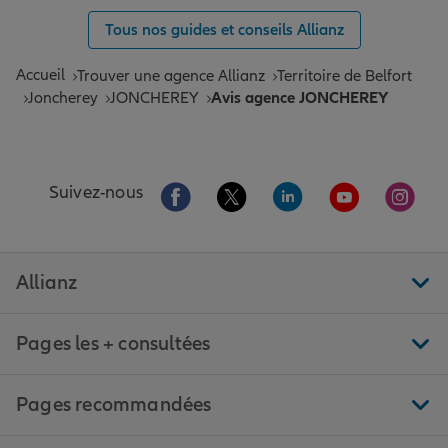
Tous nos guides et conseils Allianz
Accueil
Trouver une agence Allianz
Territoire de Belfort
Joncherey
JONCHEREY
Avis agence JONCHEREY
Aller sur la page Facebook de Allianz
Aller sur la page Twitter de All
Aller sur la page Linke
Aller sur la pa
Aller 
Suivez-nous
Allianz
Pages les + consultées
Pages recommandées