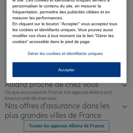
personnaliser le contenu du site, en mesurer la
Prendre un RDV
Voir l'agence
fréquentation, permettre des publicités ciblées et en
mesurer les performances.
En cliquant sur le bouton "Accepter" vous acceptez tous
Titou T.
les cookies et identifiants uniques. Vous pouvez aussi
Note de 5 sur 5
modifier vos choix à tout moment via le lien "Gérer les
Le 12/02/2026 - Agence JONCHEREY
cookies" accessible dans le pied de page.
Très bonne agence,je recommande. Rapidité et
efficacité ainsi que la clarté dans les échanges avec les
Gérer les cookies et identifiants uniques
interlocuteurs..👍
Prendre un RDV
Voir l'agence
Accepter
Allianz proche de chez vous
Où que vous soyez en France, nos agences Allianz sont
toujours près de chez vous.
Nos offres d'assurance dans les
plus grandes villes de France
Toutes les agences Allianz de France