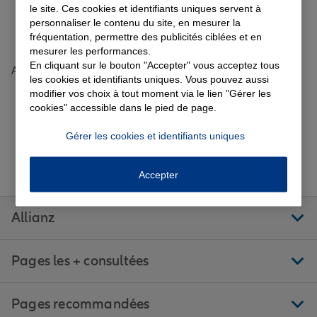
Toutes les agences Allianz de France
le site. Ces cookies et identifiants uniques servent à
personnaliser le contenu du site, en mesurer la
fréquentation, permettre des publicités ciblées et en
Tous nos guides et conseils Allianz
Garantie des accidents de la vie
mesurer les performances.
En cliquant sur le bouton "Accepter" vous acceptez tous
Accueil
Trouver une agence Allianz
Morbihan
Josselin
les cookies et identifiants uniques. Vous pouvez aussi
JOSSELIN
Avis agence JOSSELIN
modifier vos choix à tout moment via le lien "Gérer les
Assurance scolaire
cookies" accessible dans le pied de page.
Gérer les cookies et identifiants uniques
Protection juridique
Aller sur la page Facebook de Allianz
Aller sur la page Twitter de All
Aller sur la page Linke
Aller sur la pa
Aller 
Suivez-nous
Accepter
Retraite
Allianz
Tous nos devis d'assurance
Pages les + consultées
Pages recommandées