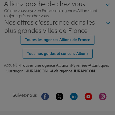
Allianz proche de chez vous
Où que vous soyez en France, nos agences Allianz sont
toujours près de chez vous.
Nos offres d'assurance dans les
plus grandes villes de France
Toutes les agences Allianz de France
Tous nos guides et conseils Allianz
Accueil
Trouver une agence Allianz
Pyrénées-Atlantiques
Jurançon
JURANCON
Avis agence JURANCON
Aller sur la page Facebook de Allianz
Aller sur la page Twitter de All
Aller sur la page Linke
Aller sur la pa
Aller 
Suivez-nous