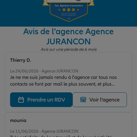
Garantie des accidents de la vie
Avis de l'agence Agence
JURANCON
Assurance scolaire
Avis sur une période de 6 mois
Thierry D.
Protection juridique
Note de 5 sur 5
Le 24/06/2026 - Agence JURANCON
Je ne me suis jamais rendu à l'agence car tous nos
contacts se font par mail le plus souvent, et plus
Retraite
rarement par téléphone, mais je ne peux que remercier
le directeur d'agence et son assistante pour l' aide, la
Prendre un RDV
Voir l'agence
disponibilité, mais aussi pour la réactivité de réponse à
Tous nos devis d'assurance
la suite d'une demande. Merci à eux.
mounia
Note de 5 sur 5
Le 11/06/2026 - Agence JURANCON