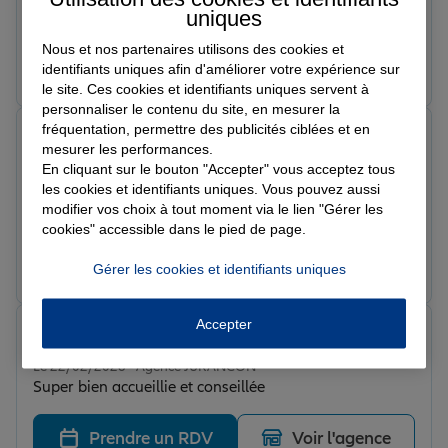
uniques
Le 02/03/2026 - Agence JURANCON
Nous et nos partenaires utilisons des cookies et
Prendre un RDV
Voir l'agence
identifiants uniques afin d'améliorer votre expérience sur
le site. Ces cookies et identifiants uniques servent à
personnaliser le contenu du site, en mesurer la
fréquentation, permettre des publicités ciblées et en
Emma l.
mesurer les performances.
Note de 5 sur 5
En cliquant sur le bouton "Accepter" vous acceptez tous
Le 22/02/2026 - Agence JURANCON
Une super expérience avec cette agence ! L’équipe est
les cookies et identifiants uniques. Vous pouvez aussi
modifier vos choix à tout moment via le lien "Gérer les
disponible, bienveillante et professionnelle. On se sent
cookies" accessible dans le pied de page.
accompagné et en confiance. Merci pour votre sérieux
et votre écoute. Je recommande vivement ! 😊
Prendre un RDV
Voir l'agence
Gérer les cookies et identifiants uniques
Accepter
Romane p.
Note de 5 sur 5
Le 22/02/2026 - Agence JURANCON
Super bien accueillie et conseillée
Prendre un RDV
Voir l'agence