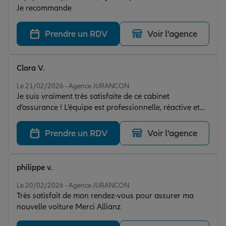
Je recommande
Prendre un RDV
Voir l'agence
Clara V.
Note de 5 sur 5
Le 21/02/2026 - Agence JURANCON
Je suis vraiment très satisfaite de ce cabinet
d’assurance ! L’équipe est professionnelle, réactive et
toujours à l’écoute. Je recommande ce cabinet les yeux
fermés. Merci encore pour votre accompagnement !
Prendre un RDV
Voir l'agence
philippe v.
Note de 5 sur 5
Le 20/02/2026 - Agence JURANCON
Très satisfait de mon rendez-vous pour assurer ma
nouvelle voiture Merci Allianz