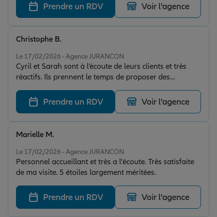
Prendre un RDV
Voir l'agence
Christophe B.
Note de 5 sur 5
Le 17/02/2026 - Agence JURANCON
Cyril et Sarah sont à l’écoute de leurs clients et très
réactifs. Ils prennent le temps de proposer des
solutions en donnant des explications claires. On se
sent en confiance. Je recommande vivement cette
Prendre un RDV
Voir l'agence
agence
Marielle M.
Note de 5 sur 5
Le 17/02/2026 - Agence JURANCON
Personnel accueillant et très a l'écoute. Très satisfaite
de ma visite. 5 étoiles largement méritées.
Prendre un RDV
Voir l'agence