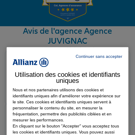
Garantie des accidents de la vie
Avis de l'agence Agence
JUVIGNAC
Assurance scolaire
Avis sur une période de 6 mois
Continuer sans accepter
Filipe A.
Protection juridique
Note de 5 sur 5
Le 08/06/2026 - Agence JUVIGNAC
Utilisation des cookies et identifiants
Très bonne assurance !!
uniques
Retraite
Nous et nos partenaires utilisons des cookies et
Prendre un RDV
Voir l'agence
identifiants uniques afin d'améliorer votre expérience sur
le site. Ces cookies et identifiants uniques servent à
Tous nos devis d'assurance
personnaliser le contenu du site, en mesurer la
Mohamed B.
fréquentation, permettre des publicités ciblées et en
Note de 5 sur 5
mesurer les performances.
Le 29/04/2026 - Agence JUVIGNAC
En cliquant sur le bouton "Accepter" vous acceptez tous
les cookies et identifiants uniques. Vous pouvez aussi