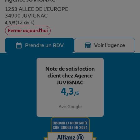
Épargne & retraite
Assurance emprunteur
Prévoyance et dépendance
Protection de la famille
1253 ALLEE DE L'EUROPE
34990 JUVIGNAC
(12 avis)
Note de 4.3 sur 5
4,3
/5
Vos projets
Assurance animal de compagnie
Protection juridique
Plan épargne retraite
Fermé aujourd'hui
Prendre un RDV
Voir l'agence
Conseil assurance
Assurance vie
Partir en vacances
Note de satisfaction
Outre-mer
Placements financiers
Déménager
client chez Agence
JUVIGNAC
4,3
/5
Professionnels
Investissements immobiliers
Changer de voiture
Assurance auto
Note de 4.3 sur 5
Avis Google
Allianz en France
Transmission
Départ à la retraite
Assurance habitation
Préparer l’avenir
Le Pack Famille