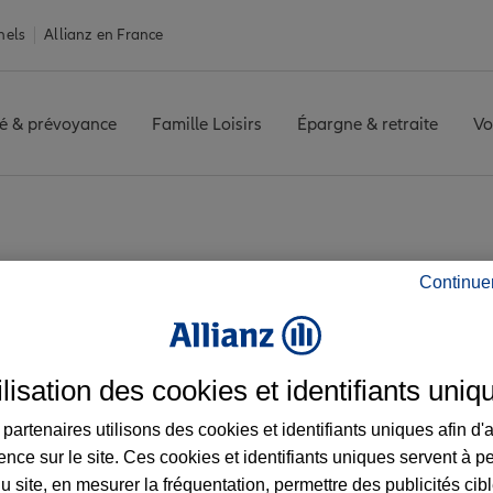
nels
Allianz en France
é & prévoyance
Famille Loisirs
Épargne & retraite
Vo
 CANOURGUE
Avis agence LA CANOURGUE
Continue
s avis de l'agence
ilisation des cookies et identifiants uniq
partenaires utilisons des cookies et identifiants uniques afin d'
ence sur le site. Ces cookies et identifiants uniques servent à p
u site, en mesurer la fréquentation, permettre des publicités cib