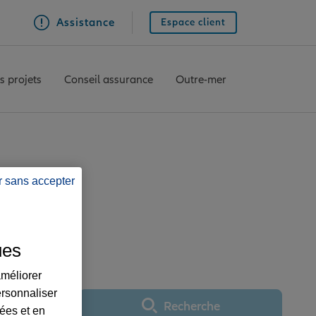
Assistance
Espace client
s projets
Conseil assurance
Outre-mer
r sans accepter
 LA CANOURGUE
ues
améliorer
ersonnaliser
Recherche
lées et en
Utiliser ma position