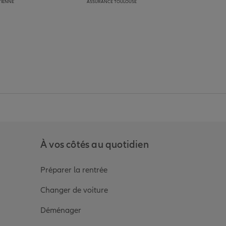
TIENNE
ASSURANCE TOULOUSE
anz
in de Allianz
ge Youtube de Allianz
ur la page Instagram de Allianz
À vos côtés au quotidien
Préparer la rentrée
Changer de voiture
Déménager