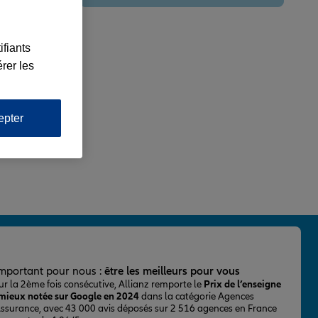
ifiants
rer les
epter
important pour nous :
être les meilleurs pour vous
ur la 2ème fois consécutive, Allianz remporte le
Prix de l’enseigne
 mieux notée sur Google en 2024
dans la catégorie Agences
Assurance, avec 43 000 avis déposés sur 2 516 agences en France