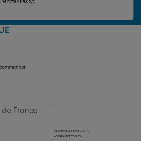
 une note de 4,86/5.
GUE
 recommander
s de France
ASSURANCE STRASBOURG
ASSURANCE TOULON