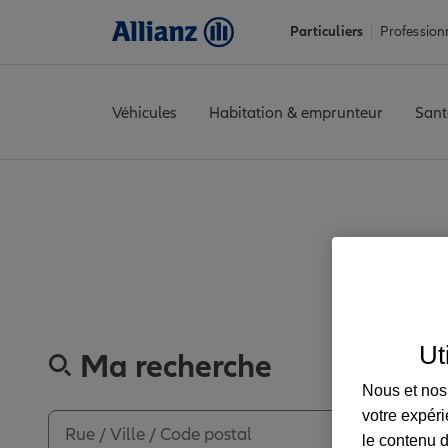
Particuliers
Profession
Véhicules
Habitation & emprunteur
Sant
Accueil
Trouver une agence Allianz
Lozère
La Canourgue
LA
Découvrez le
Ut
Ma recherche
Nous et nos 
votre expéri
le contenu d