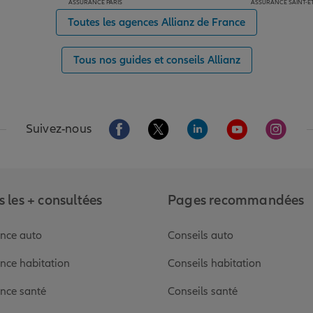
ASSURANCE PARIS
ASSURANCE SAINT-É
Toutes les agences Allianz de France
Tous nos guides et conseils Allianz
Aller sur la page Facebook de Allianz
Aller sur la page Twitter de Alli
Aller sur la page Linked
Aller sur la pa
Aller s
Suivez-nous
 les + consultées
Pages recommandées
nce auto
Conseils auto
nce habitation
Conseils habitation
nce santé
Conseils santé