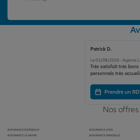
Av
Patrick D.
Note de 5 sur 5
Le 03/08/2026 - Agenc
Très satisfait très bo
personnels très accueil
Prendre un R
Nos offres
ASSURANCE BORDEAUX
ASSURANCE LYON
ASSURANCE LE HAVRE
ASSURANCE MARSEILLE