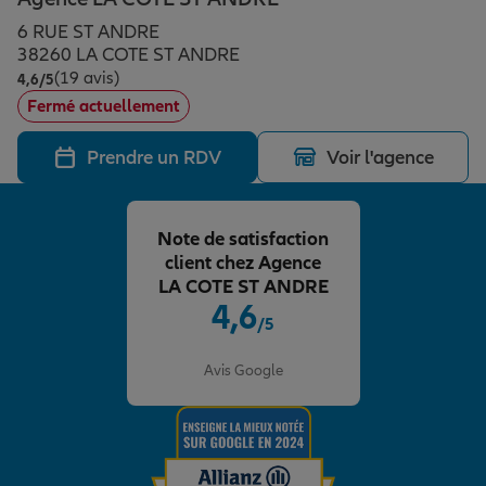
Épargne & retraite
Assurance emprunteur
Prévoyance et dépendance
Protection de la famille
6 RUE ST ANDRE
38260 LA COTE ST ANDRE
(19 avis)
Note de 4.6 sur 5
4,6
/5
Vos projets
Assurance animal de compagnie
Protection juridique
Plan épargne retraite
Fermé actuellement
Prendre un RDV
Voir l'agence
Conseil assurance
Assurance vie
Partir en vacances
Note de satisfaction
Outre-mer
Placements financiers
Déménager
client chez Agence
LA COTE ST ANDRE
4,6
/5
Professionnels
Investissements immobiliers
Changer de voiture
Assurance auto
Note de 4.6 sur 5
Avis Google
Allianz en France
Transmission
Départ à la retraite
Assurance habitation
Préparer l’avenir
Le Pack Famille