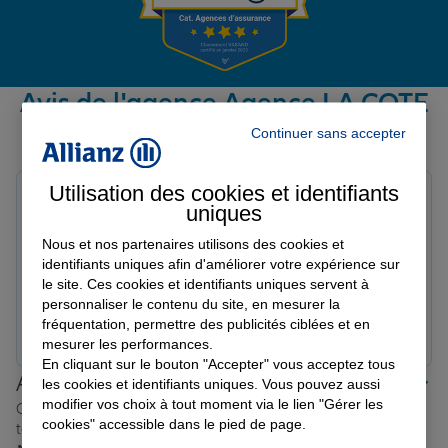
Garantie des accidents de la vie
Avis de l'agence Agence LA COTE
ST ANDRE
Continuer sans accepter
Assurance scolaire
Avis sur une période de 6 mois
Utilisation des cookies et identifiants
Gregory K.
uniques
Protection juridique
Note de 5 sur 5
Le 23/02/2026 - Agence LA COTE ST ANDRE
Nous et nos partenaires utilisons des cookies et
Agréablement, surpris par la qualité des
identifiants uniques afin d'améliorer votre expérience sur
renseignements, je remercie, Monsieur Darneix pour
Retraite
le site. Ces cookies et identifiants uniques servent à
son écoute, ces conseils, et sont professionnalisme …
personnaliser le contenu du site, en mesurer la
fréquentation, permettre des publicités ciblées et en
Prendre un RDV
Voir l'agence
mesurer les performances.
Tous nos devis d'assurance
En cliquant sur le bouton "Accepter" vous acceptez tous
Allianz proche de chez vous
les cookies et identifiants uniques. Vous pouvez aussi
modifier vos choix à tout moment via le lien "Gérer les
Où que vous soyez en France, nos agences Allianz sont
cookies" accessible dans le pied de page.
toujours près de chez vous.